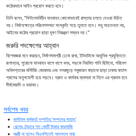
কঠোরভাবে আইন প্রয়োগ করতে হবে।
তিনি বলেন, “ফিটনেসবিহীন যানবাহন কোনোভাবেই রাস্তায় চলতে দেওয়া উচিত
নয়। নির্মাণক্ষেত্রে পরিবেশসম্মত সংস্কৃতি গড়ে তুলতে হবে। শুধু সচেতনতা নয়,
আইনের কঠোর প্রয়োগ ছাড়া দূষণ নিয়ন্ত্রণ সম্ভব নয়।”
জরুরি পদক্ষেপের আহ্বান
বিশেষজ্ঞরা মনে করছেন, নির্মাণসামগ্রী ঢেকে রাখা, ইটভাটাকে আধুনিক প্রযুক্তিতে
রূপান্তর, পুরোনো যানবাহন ধাপে ধাপে বন্ধ, সড়কে নিয়মিত পানি ছিটানো, পরিবেশ
অধিদপ্তরের মনিটরিং জোরদার এবং নগরজুড়ে সবুজায়ন বাড়ানো ছাড়া ঢাকার বাতাস
শ্বাসের অনুপযোগী হয়ে পড়বে। দ্রুত ও কার্যকর ব্যবস্থা না নিলে এর প্রভাব হবে
দীর্ঘমেয়াদি ও ভয়াবহ।
সর্বশেষ খবর
কাস্টমস কর্মকর্তা দম্পতির ‘সম্পদের পাহাড়’
রেলের টেন্ডারে শত কোটি টাকার কারসাজি
মন্ত্রী না হলেও বিএনপিতেই আনুগত্য যারা