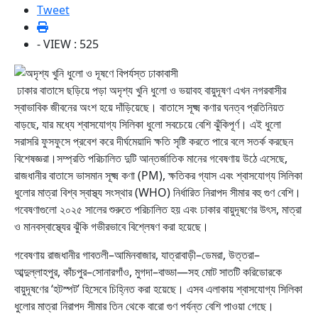
Tweet
- VIEW : 525
ঢাকার বাতাসে ছড়িয়ে পড়া অদৃশ্য খুনি ধুলো ও ভয়াবহ বায়ুদূষণ এখন নগরবাসীর
স্বাভাবিক জীবনের অংশ হয়ে দাঁড়িয়েছে। বাতাসে সূক্ষ্ম কণার ঘনত্ব প্রতিনিয়ত
বাড়ছে, যার মধ্যে শ্বাসযোগ্য সিলিকা ধুলো সবচেয়ে বেশি ঝুঁকিপূর্ণ। এই ধুলো
সরাসরি ফুসফুসে প্রবেশ করে দীর্ঘমেয়াদি ক্ষতি সৃষ্টি করতে পারে বলে সতর্ক করছেন
বিশেষজ্ঞরা।সম্প্রতি পরিচালিত দুটি আন্তর্জাতিক মানের গবেষণায় উঠে এসেছে,
রাজধানীর বাতাসে ভাসমান সূক্ষ্ম কণা (PM), ক্ষতিকর গ্যাস এবং শ্বাসযোগ্য সিলিকা
ধুলোর মাত্রা বিশ্ব স্বাস্থ্য সংস্থার (WHO) নির্ধারিত নিরাপদ সীমার বহু গুণ বেশি।
গবেষণাগুলো ২০২৫ সালের শুরুতে পরিচালিত হয় এবং ঢাকার বায়ুদূষণের উৎস, মাত্রা
ও মানবস্বাস্থ্যের ঝুঁকি গভীরভাবে বিশ্লেষণ করা হয়েছে।
গবেষণায় রাজধানীর গাবতলী–আমিনবাজার, যাত্রাবাড়ী–ডেমরা, উত্তরা–
আব্দুল্লাহপুর, কাঁচপুর–সোনারগাঁও, মুগদা–বাড্ডা—সহ মোট সাতটি করিডোরকে
বায়ুদূষণের ‘হটস্পট’ হিসেবে চিহ্নিত করা হয়েছে। এসব এলাকায় শ্বাসযোগ্য সিলিকা
ধুলোর মাত্রা নিরাপদ সীমার তিন থেকে বারো গুণ পর্যন্ত বেশি পাওয়া গেছে।