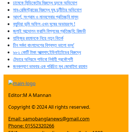
ঢামেকে সিন্ডিকেটের বিরুদ্ধে দুদকে অভিযোগ
সাব-রেজিস্ট্রারের বিরুদ্ধে ঘুষ,দুর্নীতির অভিযোগ
আদর্শ, সংগ্রাম ও মানবসেবার প্রতিচ্ছবি মাসুদ
বসুন্দিয়া ভূমি অফিস এখন ঘুষের অভায়রণ্য !
জুলাই আন্দোলন ফরাসি বিপ্লবের প্রতিচ্ছবি: রিজভী
হাফিজুর রহমানকে নিয়ে নতুন বিতর্ক
চীন সর্বদা বাংলাদেশের বিশ্বস্ত ভালো বন্ধু’
৯৮২ কোটি টাকা আত্মসাৎ:ইউনাইটেডের বিরুদ্ধে
টেন্ডারে অনিয়মে পাউবো নির্বাহী প্রকৌশলী
জনকল্যাণ ভাবনার এক পরিচিত মুখ জোবাইদা রহমান
Editor:M A Mannan
Copyright © 2024 All rights reserved.
Email: samobanglanews@gmail.com
Phone: 01552320266