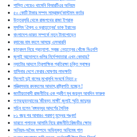
শাস্তি পেয়েও থামেনি বিআরটিএর অনিয়ম
৫০ কোটি টাকার সম্পদ সাম্রাজ্য’কাস্টমস কর্তার
উত্তরসূরি থেকে রাজপথের রাজা ইশরাক
মুসলিম ‘ঐক্য ও ভ্রাতৃত্বের’ ডাক ইরানের
বাংলাদেশ-ভারত সম্পর্কে নতুন টানাপোড়েন
র‍্যাবের নাম বদলে আসছে এসআরবি
ছাত্রদল নিয়ে প্রত্যাশা, স্বচ্ছ নেতৃত্বের খোঁজে বিএনপি
জুলাই আন্দোলনে গুলির নির্দেশদাতারা এখন কোথায়?
ন্যাটোর আদলে ত্রিপাক্ষিক প্রতিরক্ষা চুক্তি স্বাক্ষর
হাসিনার দেশে ফেরার ঘোষণায় লাভক্ষতি
সিলেটে দুই বাসের মুখোমুখি সংঘর্ষে নিহত ৮
মন্ত্রিসভায় রদবদলের আভাস,রাষ্ট্রপতি হচ্ছেন !
জাতীয়তাবাদী রাজনীতির এক প্রবীণ মুখ জয়নুল আবদিন ফারুক
গণঅভ্যুত্থানের ‘জীবন্ত সাক্ষী’ জুলাই স্মৃতি জাদুঘর
সচিব হলেন ‘বঙ্গবন্ধুর আদর্শের সৈনিক
৮১ বছর পর আবারও পরমাণু যুদ্ধের শঙ্কা!
ভারতে পলাতক আসামি নিয়ে রাজনীতি:রিজভীর ক্ষোভ
অনিয়ম-অবৈধ সম্পদে অভিযুক্ত অনিমেষ পাল