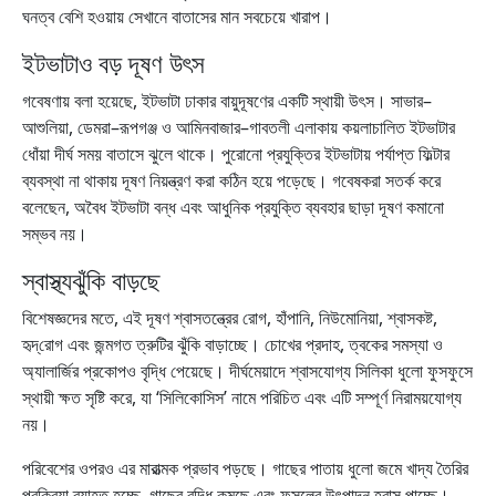
ঘনত্ব বেশি হওয়ায় সেখানে বাতাসের মান সবচেয়ে খারাপ।
ইটভাটাও বড় দূষণ উৎস
গবেষণায় বলা হয়েছে, ইটভাটা ঢাকার বায়ুদূষণের একটি স্থায়ী উৎস। সাভার–
আশুলিয়া, ডেমরা–রূপগঞ্জ ও আমিনবাজার–গাবতলী এলাকায় কয়লাচালিত ইটভাটার
ধোঁয়া দীর্ঘ সময় বাতাসে ঝুলে থাকে। পুরোনো প্রযুক্তির ইটভাটায় পর্যাপ্ত ফিল্টার
ব্যবস্থা না থাকায় দূষণ নিয়ন্ত্রণ করা কঠিন হয়ে পড়েছে। গবেষকরা সতর্ক করে
বলেছেন, অবৈধ ইটভাটা বন্ধ এবং আধুনিক প্রযুক্তি ব্যবহার ছাড়া দূষণ কমানো
সম্ভব নয়।
স্বাস্থ্যঝুঁকি বাড়ছে
বিশেষজ্ঞদের মতে, এই দূষণ শ্বাসতন্ত্রের রোগ, হাঁপানি, নিউমোনিয়া, শ্বাসকষ্ট,
হৃদ্‌রোগ এবং জন্মগত ত্রুটির ঝুঁকি বাড়াচ্ছে। চোখের প্রদাহ, ত্বকের সমস্যা ও
অ্যালার্জির প্রকোপও বৃদ্ধি পেয়েছে। দীর্ঘমেয়াদে শ্বাসযোগ্য সিলিকা ধুলো ফুসফুসে
স্থায়ী ক্ষত সৃষ্টি করে, যা ‘সিলিকোসিস’ নামে পরিচিত এবং এটি সম্পূর্ণ নিরাময়যোগ্য
নয়।
পরিবেশের ওপরও এর মারাত্মক প্রভাব পড়ছে। গাছের পাতায় ধুলো জমে খাদ্য তৈরির
প্রক্রিয়া ব্যাহত হচ্ছে, গাছের বৃদ্ধি কমছে এবং ফসলের উৎপাদন হ্রাস পাচ্ছে।