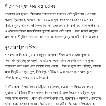
শীতকালে দূষণ সবচেয়ে ভয়াবহ
গবেষণায় বলা হয়েছে, শীতকালে ঢাকার বাতাস সবচেয়ে বেশি দূষিত হয়। এ সময়
বাতাস স্থির থাকে, আর্দ্রতা কমে যায় এবং সূক্ষ্ম কণার ঘনত্ব হঠাৎ বেড়ে যায়।
বাতাসে ধুলো, সালফার ডাই-অক্সাইড, নাইট্রোজেন ডাই-অক্সাইড, কার্বন মনোক্সাইড
ও ওজোনের মাত্রা স্বাভাবিকের তুলনায় অনেক বেশি থাকে। ফলে ঢাকার বায়ুদূষণ
এখন আর মৌসুমি সমস্যা নয়, বরং সারা বছরের জনস্বাস্থ্য সংকটে পরিণত হয়েছে।
দূষণের প্রধান উৎস
গবেষকরা জানিয়েছেন, ঢাকার বায়ুদূষণের প্রধান উৎস হলো রাস্তার ধুলো ও
নির্মাণসামগ্রীর উন্মুক্ত স্তূপ। ভাঙাচোরা সড়ক, যানবাহন চলাচল এবং মানুষের
পদচারণায় জমে থাকা ধুলো বাতাসে উড়ে বেড়ায়। ত্রিপল ছাড়া বালু পরিবহন, রাস্তার
ওপর সিমেন্ট ও বালুর স্তূপ, নির্মাণস্থলে ইটভাঙা এবং সড়কে জমে থাকা ধুলো
সিলিকার ঘনত্ব আরও বাড়িয়ে দিচ্ছে।
দ্বিতীয় প্রধান উৎস হিসেবে চিহ্নিত করা হয়েছে যানবাহন ও শিল্পকারখানাকে।
পুরোনো ও ফিটনেসবিহীন যানবাহন, বিশেষ করে ডিজেলচালিত বাস ও ট্রাক, সূক্ষ্ম
কণার মাত্রা বাড়াচ্ছে। পাশাপাশি ছোট শিল্পকারখানা, বায়োমাস ও আবর্জনা পোড়ানোর
ধোঁয়া ঢাকার বাতাসকে আরও দূষিত করছে। রাজধানীর দক্ষিণাঞ্চলে শিল্পকারখানার