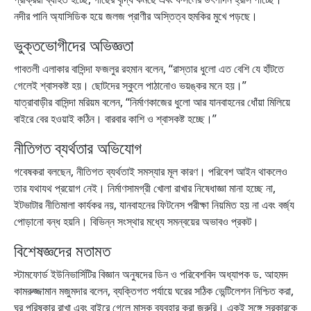
নদীর পানি অ্যাসিডিক হয়ে জলজ প্রাণীর অস্তিত্ব হুমকির মুখে পড়ছে।
ভুক্তভোগীদের অভিজ্ঞতা
গাবতলী এলাকার বাসিন্দা ফজলুর রহমান বলেন, “রাস্তার ধুলো এত বেশি যে হাঁটতে
গেলেই শ্বাসকষ্ট হয়। ছোটদের স্কুলে পাঠানোও ভয়ঙ্কর মনে হয়।”
যাত্রাবাড়ীর বাসিন্দা মরিয়ম বলেন, “নির্মাণকাজের ধুলো আর যানবাহনের ধোঁয়া মিলিয়ে
বাইরে বের হওয়াই কঠিন। বারবার কাশি ও শ্বাসকষ্ট হচ্ছে।”
নীতিগত ব্যর্থতার অভিযোগ
গবেষকরা বলছেন, নীতিগত ব্যর্থতাই সমস্যার মূল কারণ। পরিবেশ আইন থাকলেও
তার যথাযথ প্রয়োগ নেই। নির্মাণসামগ্রী খোলা রাখার নিষেধাজ্ঞা মানা হচ্ছে না,
ইটভাটার নীতিমালা কার্যকর নয়, যানবাহনের ফিটনেস পরীক্ষা নিয়মিত হয় না এবং বর্জ্য
পোড়ানো বন্ধ হয়নি। বিভিন্ন সংস্থার মধ্যে সমন্বয়ের অভাবও প্রকট।
বিশেষজ্ঞদের মতামত
স্টামফোর্ড ইউনিভার্সিটির বিজ্ঞান অনুষদের ডিন ও পরিবেশবিদ অধ্যাপক ড. আহমদ
কামরুজ্জামান মজুমদার বলেন, ব্যক্তিগত পর্যায়ে ঘরের সঠিক ভেন্টিলেশন নিশ্চিত করা,
ঘর পরিষ্কার রাখা এবং বাইরে গেলে মাস্ক ব্যবহার করা জরুরি। একই সঙ্গে সরকারকে