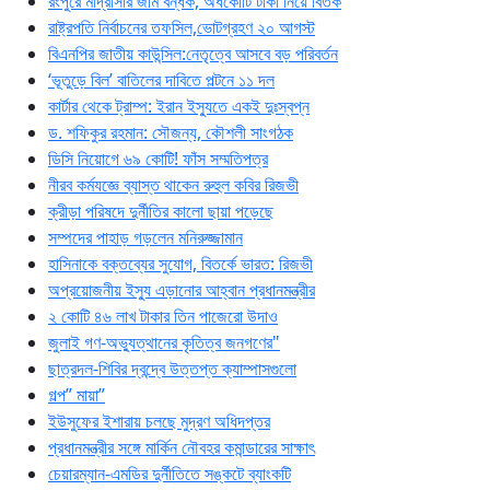
রংপুরে মাদ্রাসার জমি বন্ধক, অর্ধকোটি টাকা নিয়ে বিতর্ক
রাষ্ট্রপতি নির্বাচনের তফসিল,ভোটগ্রহণ ২০ আগস্ট
বিএনপির জাতীয় কাউন্সিল:নেতৃত্বে আসবে বড় পরিবর্তন
‘ভূতুড়ে বিল’ বাতিলের দাবিতে পল্টনে ১১ দল
কার্টার থেকে ট্রাম্প: ইরান ইস্যুতে একই দুঃস্বপ্ন
ড. শফিকুর রহমান: সৌজন্য, কৌশলী সাংগঠক
ডিসি নিয়োগে ৬৯ কোটি! ফাঁস সম্মতিপত্র
নীরব কর্মযজ্ঞে ব্যাস্ত থাকেন রুহুল কবির রিজভী
ক্রীড়া পরিষদে দুর্নীতির কালো ছায়া পড়েছে
সম্পদের পাহাড় গড়লেন মনিরুজ্জামান
হাসিনাকে বক্তব্যের সুযোগ, বিতর্কে ভারত: রিজভী
অপ্রয়োজনীয় ইস্যু এড়ানোর আহ্বান প্রধানমন্ত্রীর
২ কোটি ৪৬ লাখ টাকার তিন পাজেরো উদাও
জুলাই গণ-অভ্যুত্থানের কৃতিত্ব জনগণের"
ছাত্রদল-শিবির দ্বন্দ্বে উত্তপ্ত ক্যাম্পাসগুলো
গল্প” মায়া”
ইউসুফের ইশারায় চলছে মুদ্রণ অধিদপ্তর
প্রধানমন্ত্রীর সঙ্গে মার্কিন নৌবহর কমান্ডারের সাক্ষাৎ
চেয়ারম্যান-এমডির দুর্নীতিতে সঙ্কটে ব্যাংকটি