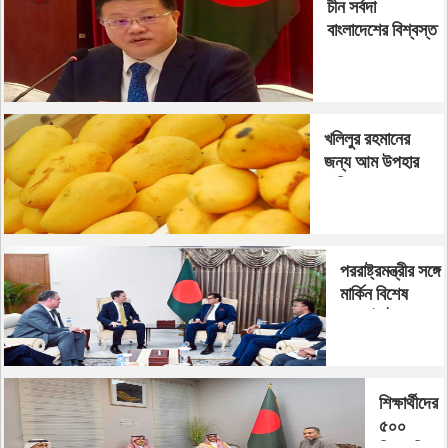
চীন সর্বদা
বাংলাদেশের বিশ্বস্ত
ভালো বন্ধু’
খলিলুর রহমানের
জন্য আম উপহার
পাকিস্তানের
পররাষ্ট্রমন্ত্রীর সঙ্গে
মার্কিন বিশেষ
দূতের বৈঠক
শিক্ষার্থীদের
৫০০