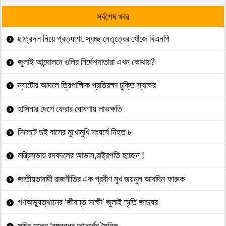
সর্বশেষ খবর
ছাত্রদল নিয়ে প্রত্যাশা, স্বচ্ছ নেতৃত্বের খোঁজে বিএনপি
জুলাই আন্দোলনে গুলির নির্দেশদাতারা এখন কোথায়?
ন্যাটোর আদলে ত্রিপাক্ষিক প্রতিরক্ষা চুক্তি স্বাক্ষর
হাসিনার দেশে ফেরার ঘোষণায় লাভক্ষতি
সিলেটে দুই বাসের মুখোমুখি সংঘর্ষে নিহত ৮
মন্ত্রিসভায় রদবদলের আভাস,রাষ্ট্রপতি হচ্ছেন !
জাতীয়তাবাদী রাজনীতির এক প্রবীণ মুখ জয়নুল আবদিন ফারুক
গণঅভ্যুত্থানের ‘জীবন্ত সাক্ষী’ জুলাই স্মৃতি জাদুঘর
সচিব হলেন ‘বঙ্গবন্ধুর আদর্শের সৈনিক