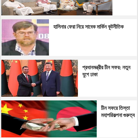
শিক্ষাবৃত্তি
দেবে সৌদি
আরব
হাসিনার ফেরা নিয়ে সাবেক মার্কিন কূটনীতিক
প্রধানমন্ত্রীর চীন সফর: নতুন
যুগে ঢাকা
চীন সফরে তিস্তা
মহাপরিকল্পনা গুরুত্ব
পাচ্ছে