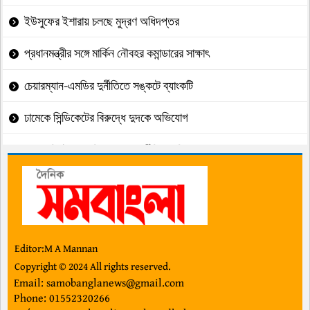
ইউসুফের ইশারায় চলছে মুদ্রণ অধিদপ্তর
প্রধানমন্ত্রীর সঙ্গে মার্কিন নৌবহর কমান্ডারের সাক্ষাৎ
চেয়ারম্যান-এমডির দুর্নীতিতে সঙ্কটে ব্যাংকটি
ঢামেকে সিন্ডিকেটের বিরুদ্ধে দুদকে অভিযোগ
সাব-রেজিস্ট্রারের বিরুদ্ধে ঘুষ,দুর্নীতির অভিযোগ
আদর্শ, সংগ্রাম ও মানবসেবার প্রতিচ্ছবি মাসুদ
বসুন্দিয়া ভূমি অফিস এখন ঘুষের অভায়রণ্য !
জুলাই আন্দোলন ফরাসি বিপ্লবের প্রতিচ্ছবি: রিজভী
Editor:M A Mannan
Copyright © 2024 All rights reserved.
হাফিজুর রহমানকে নিয়ে নতুন বিতর্ক
Email: samobanglanews@gmail.com
Phone: 01552320266
চীন সর্বদা বাংলাদেশের বিশ্বস্ত ভালো বন্ধু’