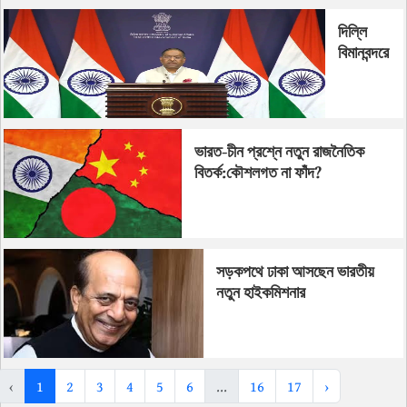
দিল্লি
বিমানবন্দরে
ডা.জাহেদকে
বাধা দেওয়ার
ব্যাখ্যা
ভারত-চীন প্রশ্নে নতুন রাজনৈতিক
বিতর্ক:কৌশলগত না ফাঁদ?
সড়কপথে ঢাকা আসছেন ভারতীয়
নতুন হাইকমিশনার
‹
1
2
3
4
5
6
...
16
17
›