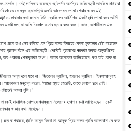
জিল-সমর্থক। সেই তালিকায় রয়েছেন ছোটপর্দার জনপ্রিয় অভিনেত্রী তানজিম সাইয়ারা
 ভেরিফায়েড ফেসবুক অ্যাকাউন্টে একটি আবেগঘন পোস্ট শেয়ার করেন এই
টুট ভালোবাসার কথা জানান তিনি।ব্রাজিলের জার্সি পরা একটি ছবি পোস্ট করে তটিনী
 এমন একটি দল, যা আমি চিরকাল আমার হৃদয়ে বহন করব। আজ, আগামীকাল এবং
খ ঢেকে রাখা সেই ছবিতে যেন প্রিয় দলের বিদায়ের বেদনা লুকানোর চেষ্টা করেছেন
াশার প্রকাশ ঘটান এই অভিনেত্রী।পোস্টটি প্রকাশের পরপরই ভক্ত-অনুরাগীদের
েছেন, জয়-পরাজয় খেলাধুলারই অংশ। আবার অনেকেই জানিয়েছেন, ফল যাই হোক না
তারা জীবনেও অন্য দলে যাবে না। জিতলেও ব্রাজিল, হারলেও ব্রাজিল। ইনশাআল্লাহ
্য।আরেকজন মন্তব্য করেন, ‘আমরা ম্যাচ হেরেছি, তাতে কোনো দুঃখ নেই।
, এটাতেই আমরা খুশি।’
েক তারকাই সামাজিক যোগাযোগমাধ্যমে নিজেদের হতাশার কথা জানিয়েছেন। কেউ
পেক্ষায় থাকার কথা লিখেছেন।
ছে। জয় বা পরাজয়, ট্রফি আসুক কিংবা না-আসুক-প্রিয় দলের প্রতি ভালোবাসা যে কমে