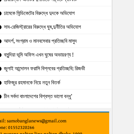
ঢামেকে সিন্ডিকেটের বিরুদ্ধে দুদকে অভিযোগ
সাব-রেজিস্ট্রারের বিরুদ্ধে ঘুষ,দুর্নীতির অভিযোগ
আদর্শ, সংগ্রাম ও মানবসেবার প্রতিচ্ছবি মাসুদ
বসুন্দিয়া ভূমি অফিস এখন ঘুষের অভায়রণ্য !
জুলাই আন্দোলন ফরাসি বিপ্লবের প্রতিচ্ছবি: রিজভী
হাফিজুর রহমানকে নিয়ে নতুন বিতর্ক
চীন সর্বদা বাংলাদেশের বিশ্বস্ত ভালো বন্ধু’
৯৮২ কোটি টাকা আত্মসাৎ:ইউনাইটেডের বিরুদ্ধে
il: samobanglanews@gmail.com
টেন্ডারে অনিয়মে পাউবো নির্বাহী প্রকৌশলী
ne: 01552320266
1,purana palton line,palton,dhaka-1000