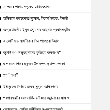
সম্পদের পাহাড় গড়লেন মনিরুজ্জামান
হাসিনাকে বক্তব্যের সুযোগ, বিতর্কে ভারত: রিজভী
অপ্রয়োজনীয় ইস্যু এড়ানোর আহ্বান প্রধানমন্ত্রীর
২ কোটি ৪৬ লাখ টাকার তিন পাজেরো উদাও
জুলাই গণ-অভ্যুত্থানের কৃতিত্ব জনগণের"
ছাত্রদল-শিবির দ্বন্দ্বে উত্তপ্ত ক্যাম্পাসগুলো
গল্প” মায়া”
ইউসুফের ইশারায় চলছে মুদ্রণ অধিদপ্তর
প্রধানমন্ত্রীর সঙ্গে মার্কিন নৌবহর কমান্ডারের সাক্ষাৎ
চেয়ারম্যান-এমডির দুর্নীতিতে সঙ্কটে ব্যাংকটি