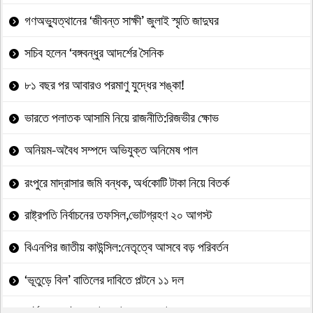
গণঅভ্যুত্থানের ‘জীবন্ত সাক্ষী’ জুলাই স্মৃতি জাদুঘর
সচিব হলেন ‘বঙ্গবন্ধুর আদর্শের সৈনিক
৮১ বছর পর আবারও পরমাণু যুদ্ধের শঙ্কা!
ভারতে পলাতক আসামি নিয়ে রাজনীতি:রিজভীর ক্ষোভ
অনিয়ম-অবৈধ সম্পদে অভিযুক্ত অনিমেষ পাল
রংপুরে মাদ্রাসার জমি বন্ধক, অর্ধকোটি টাকা নিয়ে বিতর্ক
রাষ্ট্রপতি নির্বাচনের তফসিল,ভোটগ্রহণ ২০ আগস্ট
বিএনপির জাতীয় কাউন্সিল:নেতৃত্বে আসবে বড় পরিবর্তন
‘ভূতুড়ে বিল’ বাতিলের দাবিতে পল্টনে ১১ দল
কার্টার থেকে ট্রাম্প: ইরান ইস্যুতে একই দুঃস্বপ্ন