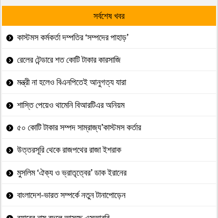
সর্বশেষ খবর
কাস্টমস কর্মকর্তা দম্পতির ‘সম্পদের পাহাড়’
রেলের টেন্ডারে শত কোটি টাকার কারসাজি
মন্ত্রী না হলেও বিএনপিতেই আনুগত্য যারা
শাস্তি পেয়েও থামেনি বিআরটিএর অনিয়ম
৫০ কোটি টাকার সম্পদ সাম্রাজ্য’কাস্টমস কর্তার
উত্তরসূরি থেকে রাজপথের রাজা ইশরাক
মুসলিম ‘ঐক্য ও ভ্রাতৃত্বের’ ডাক ইরানের
বাংলাদেশ-ভারত সম্পর্কে নতুন টানাপোড়েন
র‍্যাবের নাম বদলে আসছে এসআরবি