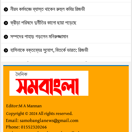
নীরব কর্মযজ্ঞে ব্যাস্ত থাকেন রুহুল কবির রিজভী
ক্রীড়া পরিষদে দুর্নীতির কালো ছায়া পড়েছে
সম্পদের পাহাড় গড়লেন মনিরুজ্জামান
হাসিনাকে বক্তব্যের সুযোগ, বিতর্কে ভারত: রিজভী
অপ্রয়োজনীয় ইস্যু এড়ানোর আহ্বান প্রধানমন্ত্রীর
২ কোটি ৪৬ লাখ টাকার তিন পাজেরো উদাও
জুলাই গণ-অভ্যুত্থানের কৃতিত্ব জনগণের"
ছাত্রদল-শিবির দ্বন্দ্বে উত্তপ্ত ক্যাম্পাসগুলো
Editor:M A Mannan
Copyright © 2024 All rights reserved.
গল্প” মায়া”
Email: samobanglanews@gmail.com
Phone: 01552320266
ইউসুফের ইশারায় চলছে মুদ্রণ অধিদপ্তর