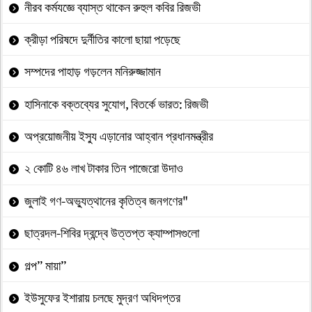
নীরব কর্মযজ্ঞে ব্যাস্ত থাকেন রুহুল কবির রিজভী
ক্রীড়া পরিষদে দুর্নীতির কালো ছায়া পড়েছে
সম্পদের পাহাড় গড়লেন মনিরুজ্জামান
হাসিনাকে বক্তব্যের সুযোগ, বিতর্কে ভারত: রিজভী
অপ্রয়োজনীয় ইস্যু এড়ানোর আহ্বান প্রধানমন্ত্রীর
২ কোটি ৪৬ লাখ টাকার তিন পাজেরো উদাও
জুলাই গণ-অভ্যুত্থানের কৃতিত্ব জনগণের"
ছাত্রদল-শিবির দ্বন্দ্বে উত্তপ্ত ক্যাম্পাসগুলো
গল্প” মায়া”
ইউসুফের ইশারায় চলছে মুদ্রণ অধিদপ্তর