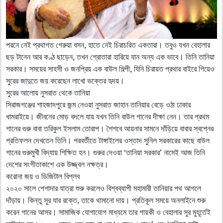
পরনে নেই প্রথাগত গেরুয়া বসন, হাতে নেই চিরাচরিত একতারা। তবুও যখন বেহালার
ছড় টানেন আর কণ্ঠ ছাড়েন, তখন শ্রোতারা হারিয়ে যান অন্য এক ভাবে। তিনি তানিয়া
সরকার। সময়ের সাহসী ও জনপ্রিয় এক বাউল শিল্পী, যিনি চিরায়ত প্রথার বাইরে গিয়েও
সুরের জাদুতে জয় করেছেন লাখো ভক্তের হৃদয়।
​সুরের আলোয় নুসরাত থেকে তানিয়া
​সিরাজগঞ্জের শাহজাদপুরে জন্ম নেওয়া নুসরাত জাহান তানিয়ার বেড়ে ওঠা ঢাকার
ধামরাইয়ে। জীবনের মোড় বদলে যায় যখন তিনি বাউল গানের দীক্ষা নেন। তার প্রথম
গানের গুরু বাবা তরিকুল ইসলাম তোরাপ। শৈশবে আয়নার সামনে দাঁড়িয়ে বাবার স্বপ্নের
প্রতিফলন দেখতেন তিনি। পরবর্তীতে টাঙ্গাইলের ওস্তাদ সুনিল সরকারের কাছে বাউল
গানের গুরুমুখী বিদ্যায় শিক্ষিত হন। গুরুর দেওয়া ‘তানিয়া সরকার’ নামেই আজ তিনি
দেশের সংগীতাকাশে এক উজ্জ্বল নক্ষত্র।
​করোনা জয় ও ডিজিটাল বিপ্লব
​২০২০ সালে পেশাদার যাত্রা শুরু করলেও বিশ্বব্যাপী মহামারী তানিয়ার পথ আগলে
দাঁড়ায়। কিন্তু সুর যার রক্তে, তাকে থামানো দায়। প্রতিকূল সময়ে অনলাইনে শুরু
করেন গানের আসর। সামাজিক যোগাযোগ মাধ্যমে তার গায়কী ও বেহালার সুর মুহূর্তেই