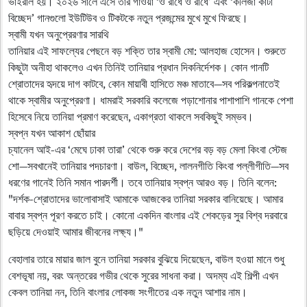
ভাইরাল হয়। ২০২৬ সালে এসে তার গাওয়া ‘ও রাধে ও রাধে’ এবং ‘কলিজা কাটা
বিচ্ছেদ’ গানগুলো ইউটিউব ও টিকটকে নতুন প্রজন্মের মুখে মুখে ফিরছে।
​স্বামী যখন অনুপ্রেরণার সারথি
​তানিয়ার এই সাফল্যের পেছনে বড় শক্তি তার স্বামী মো: আলহাজ হোসেন। শুরুতে
কিছুটা অনীহা থাকলেও এখন তিনিই তানিয়ার প্রধান দিকনির্দেশক। কোন গানটি
শ্রোতাদের হৃদয়ে দাগ কাটবে, কোন মায়াবী হাসিতে মঞ্চ মাতাবে—সব পরিকল্পনাতেই
থাকে স্বামীর অনুপ্রেরণা। ধামরাই সরকারি কলেজে পড়াশোনার পাশাপাশি গানকে পেশা
হিসেবে নিয়ে তানিয়া প্রমাণ করেছেন, একাগ্রতা থাকলে সবকিছুই সম্ভব।
​স্বপ্ন যখন আকাশ ছোঁয়ার
​চ্যানেল আই-এর ‘মেঘে ঢাকা তারা’ থেকে শুরু করে দেশের বড় বড় মেলা কিংবা স্টেজ
শো—সবখানেই তানিয়ার পদচারণা। বাউল, বিচ্ছেদ, লালনগীতি কিংবা পল্লীগীতি—সব
ধরণের গানেই তিনি সমান পারদর্শী। তবে তানিয়ার স্বপ্ন আরও বড়। তিনি বলেন:
​"দর্শক-শ্রোতাদের ভালোবাসাই আমাকে আজকের তানিয়া সরকার বানিয়েছে। আমার
বাবার স্বপ্ন পূরণ করতে চাই। কোনো একদিন বাংলার এই শেকড়ের সুর বিশ্ব দরবারে
ছড়িয়ে দেওয়াই আমার জীবনের লক্ষ্য।"
​বেহালার তারে মায়ার জাল বুনে তানিয়া সরকার বুঝিয়ে দিয়েছেন, বাউল হওয়া মানে শুধু
বেশভূষা নয়, বরং অন্তরের গভীর থেকে সুরের সাধনা করা। অদম্য এই শিল্পী এখন
কেবল তানিয়া নন, তিনি বাংলার লোকজ সংগীতের এক নতুন আশার নাম।