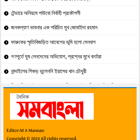
টেন্ডারে অনিয়মে পাউবো নির্বাহী প্রকৌশলী
জনকল্যাণ ভাবনার এক পরিচিত মুখ জোবাইদা রহমান
ফারুকের স্মৃতিবিজড়িত আবেগের ভূমি হলো সেনবাগ
গণপূর্তে ঘুষ লেনদেনের অভিযোগ, প্রশ্নের মুখে কর্তারা
নান্দাইলের শিকড় ভুলেননি ইয়াসের খান চৌধুরী
ব্রিগেডিয়ার (মরণোত্তর পদোন্নতিপ্রাপ্ত) জাহিদ ও তাঁর পরিবার
গুলশানে যুবদলের পদবঞ্চিতদের অবস্থান কর্মসুচী
বন্ধুত্ব দিবস:বন্ধুত্বের সর্বজনীন রূপরেখা
দেশজুড়ে সতর্কতা জারি করল পুলিশ সদর দপ্তর
Editor:M A Mannan
Copyright © 2024 All rights reserved.