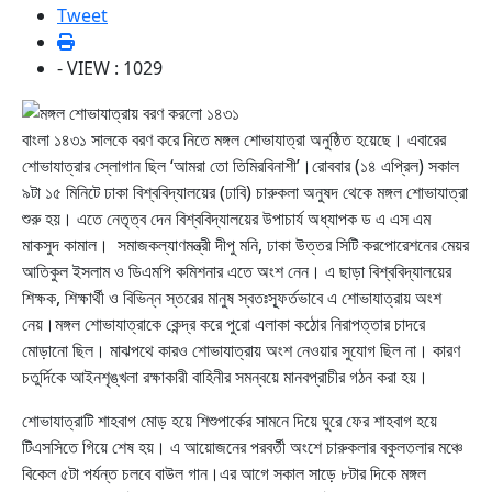
Tweet
- VIEW : 1029
বাংলা ১৪৩১ সালকে বরণ করে নিতে মঙ্গল শোভাযাত্রা অনুষ্ঠিত হয়েছে। এবারের
শোভাযাত্রার স্লোগান ছিল ‘আমরা তো তিমিরবিনাশী’।রোববার (১৪ এপ্রিল) সকাল
৯টা ১৫ মিনিটে ঢাকা বিশ্ববিদ্যালয়ের (ঢাবি) চারুকলা অনুষদ থেকে মঙ্গল শোভাযাত্রা
শুরু হয়। এতে নেতৃত্ব দেন বিশ্ববিদ্যালয়ের উপাচার্য অধ্যাপক ড এ এস এম
মাকসুদ কামাল। সমাজকল্যাণমন্ত্রী দীপু মনি, ঢাকা উত্তর সিটি করপোরেশনের মেয়র
আতিকুল ইসলাম ও ডিএমপি কমিশনার এতে অংশ নেন। এ ছাড়া বিশ্ববিদ্যালয়ের
শিক্ষক, শিক্ষার্থী ও বিভিন্ন স্তরের মানুষ স্বতঃস্ফূর্তভাবে এ শোভাযাত্রায় অংশ
নেয়।মঙ্গল শোভাযাত্রাকে কেন্দ্র করে পুরো এলাকা কঠোর নিরাপত্তার চাদরে
মোড়ানো ছিল। মাঝপথে কারও শোভাযাত্রায় অংশ নেওয়ার সুযোগ ছিল না। কারণ
চতুর্দিকে আইনশৃঙ্খলা রক্ষাকারী বাহিনীর সমন্বয়ে মানবপ্রাচীর গঠন করা হয়।
শোভাযাত্রাটি শাহবাগ মোড় হয়ে শিশুপার্কের সামনে দিয়ে ঘুরে ফের শাহবাগ হয়ে
টিএসসিতে গিয়ে শেষ হয়। এ আয়োজনের পরবর্তী অংশে চারুকলার বকুলতলার মঞ্চে
বিকেল ৫টা পর্যন্ত চলবে বাউল গান।এর আগে সকাল সাড়ে ৮টার দিকে মঙ্গল