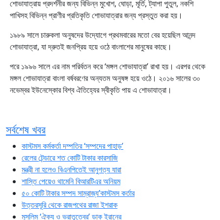
শোভাযাত্রায় প্রদর্শনীর জন্য বিভিন্ন মুখোশ, ঘোড়া, মূর্তি, ট্যাপা পুতুল, নকশি
পাখিসহ বিভিন্ন প্রাণীর প্রতিকৃতি শোভাযাত্রার জন্য প্রস্তুত করা হয়।
১৯৮৯ সালে চারুকলা অনুষদের উদ্যোগে প্রথমবারের মতো বের হয়েছিল আনন্দ
শোভাযাত্রা, যা দ্রুতই জনপ্রিয় হয়ে ওঠে বাংলাশের মানুষের কাছে।
পরে ১৯৯৬ সালে এর নাম পরির্বতন করে ‘মঙ্গল শোভাযাত্রা’ রাখা হয়। এরপর থেকে
মঙ্গল শোভাযাত্রা বাংলা বর্ষবরণের অন্যতম অনুষঙ্গ হয়ে ওঠে। ২০১৬ সালের ৩০
নভেম্বর ইউনেস্কোর বিশ্ব ঐতিহ্যের স্বীকৃতি পায় এ শোভাযাত্রা।
সর্বশেষ খবর
কাস্টমস কর্মকর্তা দম্পতির ‘সম্পদের পাহাড়’
রেলের টেন্ডারে শত কোটি টাকার কারসাজি
মন্ত্রী না হলেও বিএনপিতেই আনুগত্য যারা
শাস্তি পেয়েও থামেনি বিআরটিএর অনিয়ম
৫০ কোটি টাকার সম্পদ সাম্রাজ্য’কাস্টমস কর্তার
উত্তরসূরি থেকে রাজপথের রাজা ইশরাক
মুসলিম ‘ঐক্য ও ভ্রাতৃত্বের’ ডাক ইরানের