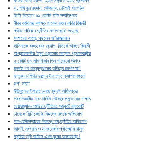
কার্টার থেকে ট্রাম্প: ইরান ইস্যুতে একই দুঃস্বপ্ন
ড. শফিকুর রহমান: সৌজন্য, কৌশলী সাংগঠক
ডিসি নিয়োগে ৬৯ কোটি! ফাঁস সম্মতিপত্র
নীরব কর্মযজ্ঞে ব্যাস্ত থাকেন রুহুল কবির রিজভী
ক্রীড়া পরিষদে দুর্নীতির কালো ছায়া পড়েছে
সম্পদের পাহাড় গড়লেন মনিরুজ্জামান
হাসিনাকে বক্তব্যের সুযোগ, বিতর্কে ভারত: রিজভী
অপ্রয়োজনীয় ইস্যু এড়ানোর আহ্বান প্রধানমন্ত্রীর
২ কোটি ৪৬ লাখ টাকার তিন পাজেরো উদাও
জুলাই গণ-অভ্যুত্থানের কৃতিত্ব জনগণের"
ছাত্রদল-শিবির দ্বন্দ্বে উত্তপ্ত ক্যাম্পাসগুলো
গল্প” মায়া”
ইউসুফের ইশারায় চলছে মুদ্রণ অধিদপ্তর
প্রধানমন্ত্রীর সঙ্গে মার্কিন নৌবহর কমান্ডারের সাক্ষাৎ
চেয়ারম্যান-এমডির দুর্নীতিতে সঙ্কটে ব্যাংকটি
ঢামেকে সিন্ডিকেটের বিরুদ্ধে দুদকে অভিযোগ
সাব-রেজিস্ট্রারের বিরুদ্ধে ঘুষ,দুর্নীতির অভিযোগ
আদর্শ, সংগ্রাম ও মানবসেবার প্রতিচ্ছবি মাসুদ
বসুন্দিয়া ভূমি অফিস এখন ঘুষের অভায়রণ্য !