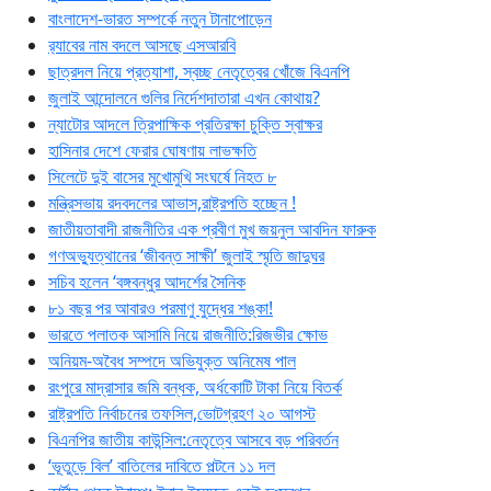
বাংলাদেশ-ভারত সম্পর্কে নতুন টানাপোড়েন
র‍্যাবের নাম বদলে আসছে এসআরবি
ছাত্রদল নিয়ে প্রত্যাশা, স্বচ্ছ নেতৃত্বের খোঁজে বিএনপি
জুলাই আন্দোলনে গুলির নির্দেশদাতারা এখন কোথায়?
ন্যাটোর আদলে ত্রিপাক্ষিক প্রতিরক্ষা চুক্তি স্বাক্ষর
হাসিনার দেশে ফেরার ঘোষণায় লাভক্ষতি
সিলেটে দুই বাসের মুখোমুখি সংঘর্ষে নিহত ৮
মন্ত্রিসভায় রদবদলের আভাস,রাষ্ট্রপতি হচ্ছেন !
জাতীয়তাবাদী রাজনীতির এক প্রবীণ মুখ জয়নুল আবদিন ফারুক
গণঅভ্যুত্থানের ‘জীবন্ত সাক্ষী’ জুলাই স্মৃতি জাদুঘর
সচিব হলেন ‘বঙ্গবন্ধুর আদর্শের সৈনিক
৮১ বছর পর আবারও পরমাণু যুদ্ধের শঙ্কা!
ভারতে পলাতক আসামি নিয়ে রাজনীতি:রিজভীর ক্ষোভ
অনিয়ম-অবৈধ সম্পদে অভিযুক্ত অনিমেষ পাল
রংপুরে মাদ্রাসার জমি বন্ধক, অর্ধকোটি টাকা নিয়ে বিতর্ক
রাষ্ট্রপতি নির্বাচনের তফসিল,ভোটগ্রহণ ২০ আগস্ট
বিএনপির জাতীয় কাউন্সিল:নেতৃত্বে আসবে বড় পরিবর্তন
‘ভূতুড়ে বিল’ বাতিলের দাবিতে পল্টনে ১১ দল