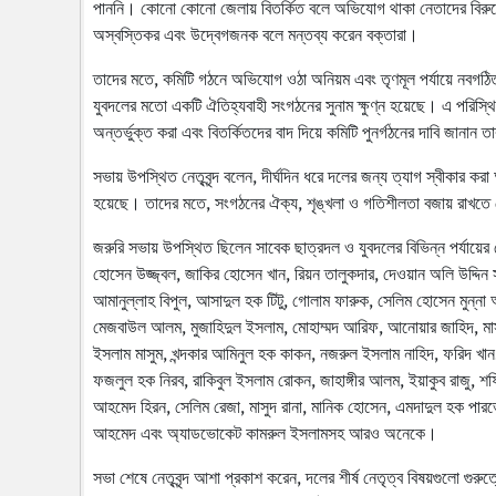
পাননি। কোনো কোনো জেলায় বিতর্কিত বলে অভিযোগ থাকা নেতাদের বিরুদ্
অস্বস্তিকর এবং উদ্বেগজনক বলে মন্তব্য করেন বক্তারা।
তাদের মতে, কমিটি গঠনে অভিযোগ ওঠা অনিয়ম এবং তৃণমূল পর্যায়ে নবগঠি
যুবদলের মতো একটি ঐতিহ্যবাহী সংগঠনের সুনাম ক্ষুণ্ন হয়েছে। এ পরিস্থ
অন্তর্ভুক্ত করা এবং বিতর্কিতদের বাদ দিয়ে কমিটি পুনর্গঠনের দাবি জানান ত
সভায় উপস্থিত নেতৃবৃন্দ বলেন, দীর্ঘদিন ধরে দলের জন্য ত্যাগ স্বীকার করা
হয়েছে। তাদের মতে, সংগঠনের ঐক্য, শৃঙ্খলা ও গতিশীলতা বজায় রাখতে য
জরুরি সভায় উপস্থিত ছিলেন সাবেক ছাত্রদল ও যুবদলের বিভিন্ন পর্যায়ের 
হোসেন উজ্জ্বল, জাকির হোসেন খান, রিয়ন তালুকদার, দেওয়ান অলি উদ্দিন 
আমানুল্লাহ বিপুল, আসাদুল হক টিটু, গোলাম ফারুক, সেলিম হোসেন মুন্না আ
মেজবাউল আলম, মুজাহিদুল ইসলাম, মোহাম্মদ আরিফ, আনোয়ার জাহিদ, মাসু
ইসলাম মাসুম, খন্দকার আমিনুল হক কাকন, নজরুল ইসলাম নাহিদ, ফরিদ খান
ফজলুল হক নিরব, রাকিবুল ইসলাম রোকন, জাহাঙ্গীর আলম, ইয়াকুব রাজু, শফ
আহমেদ হিরন, সেলিম রেজা, মাসুদ রানা, মানিক হোসেন, এমদাদুল হক পারভ
আহমেদ এবং অ্যাডভোকেট কামরুল ইসলামসহ আরও অনেকে।
সভা শেষে নেতৃবৃন্দ আশা প্রকাশ করেন, দলের শীর্ষ নেতৃত্ব বিষয়গুলো গুরুত