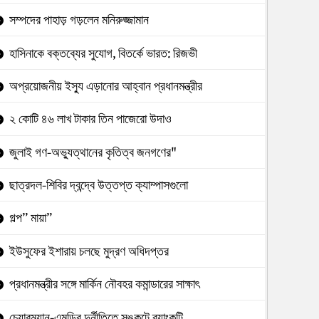
সম্পদের পাহাড় গড়লেন মনিরুজ্জামান
হাসিনাকে বক্তব্যের সুযোগ, বিতর্কে ভারত: রিজভী
অপ্রয়োজনীয় ইস্যু এড়ানোর আহ্বান প্রধানমন্ত্রীর
২ কোটি ৪৬ লাখ টাকার তিন পাজেরো উদাও
জুলাই গণ-অভ্যুত্থানের কৃতিত্ব জনগণের"
ছাত্রদল-শিবির দ্বন্দ্বে উত্তপ্ত ক্যাম্পাসগুলো
গল্প” মায়া”
ইউসুফের ইশারায় চলছে মুদ্রণ অধিদপ্তর
প্রধানমন্ত্রীর সঙ্গে মার্কিন নৌবহর কমান্ডারের সাক্ষাৎ
চেয়ারম্যান-এমডির দুর্নীতিতে সঙ্কটে ব্যাংকটি