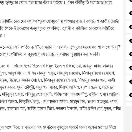
ধে তৃণমূলের ক্ষোভ প্রকাশের ঘটনাও ঘটেছে। এসব পরিস্থিতি সংগঠনের জন্য
ত কমিটির নেতাদের যথাযথ গ্রহণযোগ্যতা না পাওয়ার কারণে বাংলাদেশ জাতীয়তাবাদী
িতি থেকে উত্তরণের জন্য দ্রুত পদবঞ্চিত, ত্যাগী ও পরীক্ষিত নেতাদের কমিটিতে
ারা।
 অনেক নেতা নবগঠিত কমিটিতে স্থান না পাওয়ায় তৃণমূলের মধ্যে হতাশা ও ক্ষোভ সৃষ্টি
োগ্য, পরীক্ষিত ও গ্রহণযোগ্য নেতাদের যথাযথ মূল্যায়ন করা জরুরি।
নেতারা। তাঁদের মধ্যে ছিলেন রফিকুল ইসলাম রফিক, মো. হুমায়ুন কবির, সাজ্জাদ
সুমন, আবুল হাসান, খালিদ মাহমুদ মাসুদ, মাহফুজুর রহমান, মিজানুর রহমান সোহাগ,
কন্দ, বাসেদুর রহমান সোহেল, মিজানুর রহমান মোল্লা, মিজানুর রহমান খান, কাজী
দ সরকার, সুমন চৌধুরী, সবুর খান সাগর, মিরাজ আজিম, স্বপন মণ্ডল, মাজেদুল
, মহিবুল্লাহ জয়, খলিলুর রহমান জনি, শরিফ আল ফরহাদ দীপু, রবিউল হাসান আরিফ,
িউল আজম, বিশ্বজিৎ ভদ্র, এম কামরুল হাসান, মাহমুদ খান, দুলাল মাতব্বর, খসরু
েজ, ইমদাদুল হক, জাহিদ হাসান হিরন, নজরুল ইসলাম, মহিন উদ্দিন বেগ সুজন, কবির
্বের সঙ্গে বিবেচনা করবেন এবং সংগঠনের বৃহত্তর স্বার্থে সকল পক্ষের মতামত নিয়ে