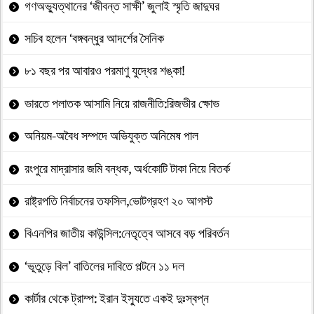
গণঅভ্যুত্থানের ‘জীবন্ত সাক্ষী’ জুলাই স্মৃতি জাদুঘর
সচিব হলেন ‘বঙ্গবন্ধুর আদর্শের সৈনিক
৮১ বছর পর আবারও পরমাণু যুদ্ধের শঙ্কা!
ভারতে পলাতক আসামি নিয়ে রাজনীতি:রিজভীর ক্ষোভ
অনিয়ম-অবৈধ সম্পদে অভিযুক্ত অনিমেষ পাল
রংপুরে মাদ্রাসার জমি বন্ধক, অর্ধকোটি টাকা নিয়ে বিতর্ক
রাষ্ট্রপতি নির্বাচনের তফসিল,ভোটগ্রহণ ২০ আগস্ট
বিএনপির জাতীয় কাউন্সিল:নেতৃত্বে আসবে বড় পরিবর্তন
‘ভূতুড়ে বিল’ বাতিলের দাবিতে পল্টনে ১১ দল
কার্টার থেকে ট্রাম্প: ইরান ইস্যুতে একই দুঃস্বপ্ন