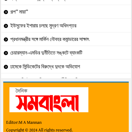
গল্প” মায়া”
ইউসুফের ইশারায় চলছে মুদ্রণ অধিদপ্তর
প্রধানমন্ত্রীর সঙ্গে মার্কিন নৌবহর কমান্ডারের সাক্ষাৎ
চেয়ারম্যান-এমডির দুর্নীতিতে সঙ্কটে ব্যাংকটি
ঢামেকে সিন্ডিকেটের বিরুদ্ধে দুদকে অভিযোগ
সাব-রেজিস্ট্রারের বিরুদ্ধে ঘুষ,দুর্নীতির অভিযোগ
আদর্শ, সংগ্রাম ও মানবসেবার প্রতিচ্ছবি মাসুদ
বসুন্দিয়া ভূমি অফিস এখন ঘুষের অভায়রণ্য !
জুলাই আন্দোলন ফরাসি বিপ্লবের প্রতিচ্ছবি: রিজভী
Editor:M A Mannan
Copyright © 2024 All rights reserved.