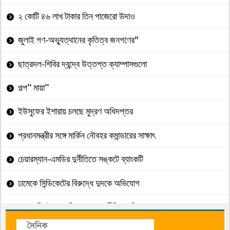
২ কোটি ৪৬ লাখ টাকার তিন পাজেরো উদাও
জুলাই গণ-অভ্যুত্থানের কৃতিত্ব জনগণের"
ছাত্রদল-শিবির দ্বন্দ্বে উত্তপ্ত ক্যাম্পাসগুলো
গল্প” মায়া”
ইউসুফের ইশারায় চলছে মুদ্রণ অধিদপ্তর
প্রধানমন্ত্রীর সঙ্গে মার্কিন নৌবহর কমান্ডারের সাক্ষাৎ
চেয়ারম্যান-এমডির দুর্নীতিতে সঙ্কটে ব্যাংকটি
ঢামেকে সিন্ডিকেটের বিরুদ্ধে দুদকে অভিযোগ
সাব-রেজিস্ট্রারের বিরুদ্ধে ঘুষ,দুর্নীতির অভিযোগ