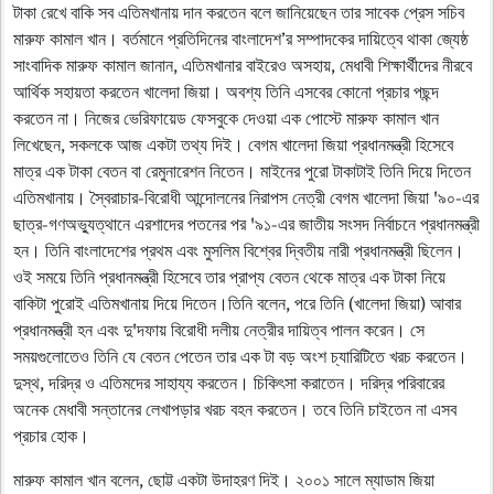
টাকা রেখে বাকি সব এতিমখানায় দান করতেন বলে জানিয়েছেন তার সাবেক প্রেস সচিব
মারুফ কামাল খান। বর্তমানে প্রতিদিনের বাংলাদেশ’র সম্পাদকের দায়িত্বে থাকা জ্যেষ্ঠ
সাংবাদিক মারুফ কামাল জানান, এতিমখানার বাইরেও অসহায়, মেধাবী শিক্ষার্থীদের নীরবে
আর্থিক সহায়তা করতেন খালেদা জিয়া। অবশ্য তিনি এসবের কোনো প্রচার পছন্দ
করতেন না। নিজের ভেরিফায়েড ফেসবুকে দেওয়া এক পোস্টে মারুফ কামাল খান
লিখেছেন, সকলকে আজ একটা তথ্য দিই। বেগম খালেদা জিয়া প্রধানমন্ত্রী হিসেবে
মাত্র এক টাকা বেতন বা রেমুনারেশন নিতেন। মাইনের পুরো টাকাটাই তিনি দিয়ে দিতেন
এতিমখানায়। স্বৈরাচার-বিরোধী আন্দোলনের নিরাপস নেত্রী বেগম খালেদা জিয়া '৯০-এর
ছাত্র-গণঅভ্যুত্থানে এরশাদের পতনের পর '৯১-এর জাতীয় সংসদ নির্বাচনে প্রধানমন্ত্রী
হন। তিনি বাংলাদেশের প্রথম এবং মুসলিম বিশ্বের দ্বিতীয় নারী প্রধানমন্ত্রী ছিলেন।
ওই সময়ে তিনি প্রধানমন্ত্রী হিসেবে তার প্রাপ্য বেতন থেকে মাত্র এক টাকা নিয়ে
বাকিটা পুরোই এতিমখানায় দিয়ে দিতেন।তিনি বলেন, পরে তিনি (খালেদা জিয়া) আবার
প্রধানমন্ত্রী হন এবং দু'দফায় বিরোধী দলীয় নেত্রীর দায়িত্ব পালন করেন। সে
সময়গুলোতেও তিনি যে বেতন পেতেন তার এক টা বড় অংশ চ্যারিটিতে খরচ করতেন।
দুস্থ, দরিদ্র ও এতিমদের সাহায্য করতেন। চিকিৎসা করাতেন। দরিদ্র পরিবারের
অনেক মেধাবী সন্তানের লেখাপড়ার খরচ বহন করতেন। তবে তিনি চাইতেন না এসব
প্রচার হোক।
মারুফ কামাল খান বলেন, ছোট্ট একটা উদাহরণ দিই। ২০০১ সালে ম্যাডাম জিয়া