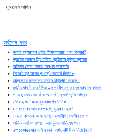
সূত্র:আল জাজিরা
সর্বশেষ খবর
জুলাই আন্দোলনে গুলির নির্দেশদাতারা এখন কোথায়?
ন্যাটোর আদলে ত্রিপাক্ষিক প্রতিরক্ষা চুক্তি স্বাক্ষর
হাসিনার দেশে ফেরার ঘোষণায় লাভক্ষতি
সিলেটে দুই বাসের মুখোমুখি সংঘর্ষে নিহত ৮
মন্ত্রিসভায় রদবদলের আভাস,রাষ্ট্রপতি হচ্ছেন !
জাতীয়তাবাদী রাজনীতির এক প্রবীণ মুখ জয়নুল আবদিন ফারুক
গণঅভ্যুত্থানের ‘জীবন্ত সাক্ষী’ জুলাই স্মৃতি জাদুঘর
সচিব হলেন ‘বঙ্গবন্ধুর আদর্শের সৈনিক
৮১ বছর পর আবারও পরমাণু যুদ্ধের শঙ্কা!
ভারতে পলাতক আসামি নিয়ে রাজনীতি:রিজভীর ক্ষোভ
অনিয়ম-অবৈধ সম্পদে অভিযুক্ত অনিমেষ পাল
রংপুরে মাদ্রাসার জমি বন্ধক, অর্ধকোটি টাকা নিয়ে বিতর্ক