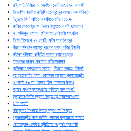
রাষ্ট্রপতি নির্বাচনের তফসিল,ভোটগ্রহণ ২০ আগস্ট
বিএনপির জাতীয় কাউন্সিল:নেতৃত্বে আসবে বড় পরিবর্তন
‘ভূতুড়ে বিল’ বাতিলের দাবিতে পল্টনে ১১ দল
কার্টার থেকে ট্রাম্প: ইরান ইস্যুতে একই দুঃস্বপ্ন
ড. শফিকুর রহমান: সৌজন্য, কৌশলী সাংগঠক
ডিসি নিয়োগে ৬৯ কোটি! ফাঁস সম্মতিপত্র
নীরব কর্মযজ্ঞে ব্যাস্ত থাকেন রুহুল কবির রিজভী
ক্রীড়া পরিষদে দুর্নীতির কালো ছায়া পড়েছে
সম্পদের পাহাড় গড়লেন মনিরুজ্জামান
হাসিনাকে বক্তব্যের সুযোগ, বিতর্কে ভারত: রিজভী
অপ্রয়োজনীয় ইস্যু এড়ানোর আহ্বান প্রধানমন্ত্রীর
২ কোটি ৪৬ লাখ টাকার তিন পাজেরো উদাও
জুলাই গণ-অভ্যুত্থানের কৃতিত্ব জনগণের"
ছাত্রদল-শিবির দ্বন্দ্বে উত্তপ্ত ক্যাম্পাসগুলো
গল্প” মায়া”
ইউসুফের ইশারায় চলছে মুদ্রণ অধিদপ্তর
প্রধানমন্ত্রীর সঙ্গে মার্কিন নৌবহর কমান্ডারের সাক্ষাৎ
চেয়ারম্যান-এমডির দুর্নীতিতে সঙ্কটে ব্যাংকটি