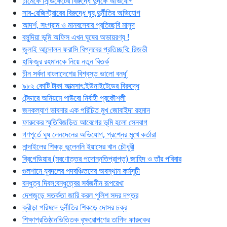
ঢামেকে সিন্ডিকেটের বিরুদ্ধে দুদকে অভিযোগ
সাব-রেজিস্ট্রারের বিরুদ্ধে ঘুষ,দুর্নীতির অভিযোগ
আদর্শ, সংগ্রাম ও মানবসেবার প্রতিচ্ছবি মাসুদ
বসুন্দিয়া ভূমি অফিস এখন ঘুষের অভায়রণ্য !
জুলাই আন্দোলন ফরাসি বিপ্লবের প্রতিচ্ছবি: রিজভী
হাফিজুর রহমানকে নিয়ে নতুন বিতর্ক
চীন সর্বদা বাংলাদেশের বিশ্বস্ত ভালো বন্ধু’
৯৮২ কোটি টাকা আত্মসাৎ:ইউনাইটেডের বিরুদ্ধে
টেন্ডারে অনিয়মে পাউবো নির্বাহী প্রকৌশলী
জনকল্যাণ ভাবনার এক পরিচিত মুখ জোবাইদা রহমান
ফারুকের স্মৃতিবিজড়িত আবেগের ভূমি হলো সেনবাগ
গণপূর্তে ঘুষ লেনদেনের অভিযোগ, প্রশ্নের মুখে কর্তারা
নান্দাইলের শিকড় ভুলেননি ইয়াসের খান চৌধুরী
ব্রিগেডিয়ার (মরণোত্তর পদোন্নতিপ্রাপ্ত) জাহিদ ও তাঁর পরিবার
গুলশানে যুবদলের পদবঞ্চিতদের অবস্থান কর্মসুচী
বন্ধুত্ব দিবস:বন্ধুত্বের সর্বজনীন রূপরেখা
দেশজুড়ে সতর্কতা জারি করল পুলিশ সদর দপ্তর
ক্রীড়া পরিষদে দুর্নীতির শিকড়ে দোসর চক্র
শিক্ষাপ্রতিষ্ঠানভিত্তিক বৃক্ষরোপণের তাগিদ ফারুকের