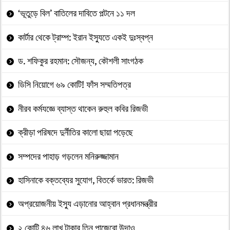
‘ভূতুড়ে বিল’ বাতিলের দাবিতে পল্টনে ১১ দল
কার্টার থেকে ট্রাম্প: ইরান ইস্যুতে একই দুঃস্বপ্ন
ড. শফিকুর রহমান: সৌজন্য, কৌশলী সাংগঠক
ডিসি নিয়োগে ৬৯ কোটি! ফাঁস সম্মতিপত্র
নীরব কর্মযজ্ঞে ব্যাস্ত থাকেন রুহুল কবির রিজভী
ক্রীড়া পরিষদে দুর্নীতির কালো ছায়া পড়েছে
সম্পদের পাহাড় গড়লেন মনিরুজ্জামান
হাসিনাকে বক্তব্যের সুযোগ, বিতর্কে ভারত: রিজভী
অপ্রয়োজনীয় ইস্যু এড়ানোর আহ্বান প্রধানমন্ত্রীর
২ কোটি ৪৬ লাখ টাকার তিন পাজেরো উদাও