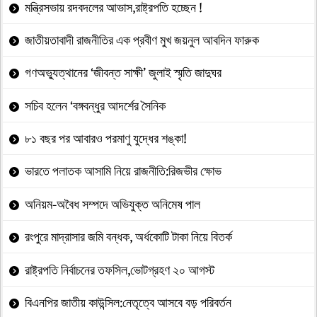
মন্ত্রিসভায় রদবদলের আভাস,রাষ্ট্রপতি হচ্ছেন !
জাতীয়তাবাদী রাজনীতির এক প্রবীণ মুখ জয়নুল আবদিন ফারুক
গণঅভ্যুত্থানের ‘জীবন্ত সাক্ষী’ জুলাই স্মৃতি জাদুঘর
সচিব হলেন ‘বঙ্গবন্ধুর আদর্শের সৈনিক
৮১ বছর পর আবারও পরমাণু যুদ্ধের শঙ্কা!
ভারতে পলাতক আসামি নিয়ে রাজনীতি:রিজভীর ক্ষোভ
অনিয়ম-অবৈধ সম্পদে অভিযুক্ত অনিমেষ পাল
রংপুরে মাদ্রাসার জমি বন্ধক, অর্ধকোটি টাকা নিয়ে বিতর্ক
রাষ্ট্রপতি নির্বাচনের তফসিল,ভোটগ্রহণ ২০ আগস্ট
বিএনপির জাতীয় কাউন্সিল:নেতৃত্বে আসবে বড় পরিবর্তন