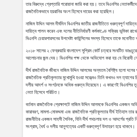
তার বিরুদ্ধে গ্রেপ্তারি পরোয়ানা জারি করা হয়। তবে বিএনপির নেতাকর্মী
রাজনৈতিকভাবে হয়রানির অংশ হিসেবে দায়ের করা হয়েছিল।
নাজিম উদ্দিন আলম দীর্ঘদিন বিএনপির জাতীয় রাজনীতিতে গুরুত্বপূর্ণ দায়িত
দায়িত্ব পালন করেন এবং দলের নীতিনির্ধারণী কর্মকাণ্ডে সক্রিয় ভূমিকা রা
বিএনপি চেয়ারপারসনের উপদেষ্টা কাউন্সিলের সদস্য হিসেবে তাকে মনোনীত
২০১৮ সালের ২ ফেব্রুয়ারি বাংলাদেশ সুপ্রিম কোর্ট চত্বরে সংঘটিত ভাঙচ
আলোচনার জন্ম দেয়। বিএনপির পক্ষ থেকে অভিযোগ করা হয় যে বিরোধী নে
দীর্ঘ রাজনৈতিক জীবনে নাজিম উদ্দিন আলমের অন্যতম বৈশিষ্ট্য হলো দলে
রাজনৈতিক প্রতিকূলতার মুখোমুখি হওয়া সত্ত্বেও তিনি কখনও দল ত্যাগের চ
দলীয় আদর্শ ও সংগঠনকে অধিক গুরুত্ব দিয়েছেন। এ কারণেই বিএনপির তৃণম
নেতা হিসেবে পরিচিত।
বর্তমান রাজনৈতিক প্রেক্ষাপটে নাজিম উদ্দিন আলমকে বিএনপির একজন অভিজ্
কারাবরণ, মামলা-মোকদ্দমা এবং রাজনৈতিক প্রতিকূলতার দীর্ঘ ইতিহাস তার 
রাজনীতির একজন সাহসী সৈনিক, যিনি দীর্ঘ পথচলায় দল ও আদর্শের প্রতি ন
সংগ্রাম, ধৈর্য ও দলীয় আনুগত্যের একটি গুরুত্বপূর্ণ উদাহরণ হয়ে থাকবে।