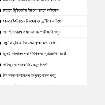
ঢামেকে সিন্ডিকেটের বিরুদ্ধে দুদকে অভিযোগ
সাব-রেজিস্ট্রারের বিরুদ্ধে ঘুষ,দুর্নীতির অভিযোগ
আদর্শ, সংগ্রাম ও মানবসেবার প্রতিচ্ছবি মাসুদ
বসুন্দিয়া ভূমি অফিস এখন ঘুষের অভায়রণ্য !
জুলাই আন্দোলন ফরাসি বিপ্লবের প্রতিচ্ছবি: রিজভী
হাফিজুর রহমানকে নিয়ে নতুন বিতর্ক
চীন সর্বদা বাংলাদেশের বিশ্বস্ত ভালো বন্ধু’
৯৮২ কোটি টাকা আত্মসাৎ:ইউনাইটেডের বিরুদ্ধে
টেন্ডারে অনিয়মে পাউবো নির্বাহী প্রকৌশলী