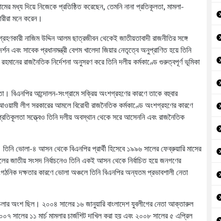
ের মধ্য দিয়ে নিজেকে প্রতিষ্ঠিত করেছেন, তেমনি নানা প্রতিকূলতা, মামলা-
সারীরা মনে করেন।
গ্রহণকারী নাজিম উদ্দিন আলম ছাত্রজীবন থেকেই জাতীয়তাবাদী রাজনীতির সঙ্গে
র্শন এবং সাবেক প্রধানমন্ত্রী বেগম খালেদা জিয়ার নেতৃত্বে অনুপ্রাণিত হয়ে তিনি
মানের রাজনৈতিক নির্দেশনা অনুসরণ করে তিনি দলীয় কর্মকাণ্ডে গুরুত্বপূর্ণ ভূমিকা
েতা। বিএনপির আন্দোলন-সংগ্রামে সক্রিয় অংশগ্রহণের কারণে তাকে বহুবার
 আওয়ামী লীগ সরকারের আমলে বিরোধী রাজনৈতিক কর্মকাণ্ডে অংশগ্রহণের কারণে
 প্রতিকূলতা সত্ত্বেও তিনি দলীয় অবস্থান থেকে সরে আসেননি এবং রাজনৈতিক
তিনি ভোলা-৪ আসন থেকে বিএনপির প্রার্থী হিসেবে ১৯৯৬ সালের ফেব্রুয়ারি মাসের
 সালের জাতীয় সংসদ নির্বাচনেও তিনি একই আসন থেকে নির্বাচিত হয়ে জনগণের
াংগঠনিক দক্ষতার কারণে ভোলা অঞ্চলে তিনি বিএনপির অন্যতম প্রভাবশালী নেতা
লার অংশ ছিল। ২০০৪ সালের ১৬ জানুয়ারি বাংলাদেশ যুবলীগের নেতা আক্তারুল
৭ সালের ১১ মার্চ মামলার চার্জশিট দাখিল করা হয় এবং ২০০৮ সালের ৫ এপ্রিল