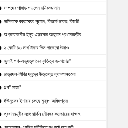
সম্পদের পাহাড় গড়লেন মনিরুজ্জামান
হাসিনাকে বক্তব্যের সুযোগ, বিতর্কে ভারত: রিজভী
অপ্রয়োজনীয় ইস্যু এড়ানোর আহ্বান প্রধানমন্ত্রীর
২ কোটি ৪৬ লাখ টাকার তিন পাজেরো উদাও
জুলাই গণ-অভ্যুত্থানের কৃতিত্ব জনগণের"
ছাত্রদল-শিবির দ্বন্দ্বে উত্তপ্ত ক্যাম্পাসগুলো
গল্প” মায়া”
ইউসুফের ইশারায় চলছে মুদ্রণ অধিদপ্তর
প্রধানমন্ত্রীর সঙ্গে মার্কিন নৌবহর কমান্ডারের সাক্ষাৎ
চেয়ারম্যান-এমডির দুর্নীতিতে সঙ্কটে ব্যাংকটি