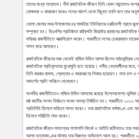
তাদের মধ্যে অন্যতম। দীর্ঘ রাজনৈতিক জীবনে তিনি যেমন আন্দোলন-সংগ্রাম
মোকদ্দমা ও কারাবরণ করেও দলের আদর্শ থেকে বিচ্যুত হননি বলে তার অনু
ভোলা জেলার সদর উপজেলার চর সামাইয়া ইউনিয়নের চরছিফলী গ্রামে জন্ম
সম্পৃক্ত হন। বিএনপির প্রতিষ্ঠাতা রাষ্ট্রপতি জিয়াউর রহমানের রাজনৈতিক দ
সক্রিয় রাজনীতিতে আত্মনিয়োগ করেন। পরবর্তীতে দলের চেয়ারম্যান তারেক রহ
পালন করে আসছেন।
রাজনৈতিক জীবনের শুরু থেকেই নাজিম উদ্দিন আলম ছিলেন মাঠকেন্দ্রিক ন
রাজনৈতিক প্রতিকূলতার মুখোমুখি হতে হয়েছে। দলীয় নেতাকর্মীদের মতে,
তিনি বারবার মামলা, গ্রেপ্তার ও কারাবরণের শিকার হয়েছেন। নানা চাপ ও
আদর্শের প্রতি অবিচল থেকেছেন।
সংসদীয় রাজনীতিতেও নাজিম উদ্দিন আলমের রয়েছে উল্লেখযোগ্য ভূমিকা। 
ষষ্ঠ জাতীয় সংসদ নির্বাচনে সংসদ সদস্য নির্বাচিত হন। পরবর্তীতে ২০০১
প্রতিনিধি হিসেবে দায়িত্ব পালন করেন। তার রাজনৈতিক কর্মকাণ্ড এবং স
হিসেবে পরিচিতি লাভ করেন।
রাজনৈতিক জীবনে সাফল্যের পাশাপাশি বিতর্ক ও আইনি জটিলতাও তার পথচ
আলম হত্যাকাণ্ডের ঘটনায় তার বিরুদ্ধে অভিযোগ আনা হয়। পরবর্তীতে ২০০