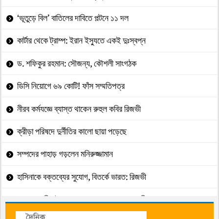
‘ভূতুড়ে বিল’ বাতিলের দাবিতে পল্টনে ১১ দল
কার্টার থেকে ট্রাম্প: ইরান ইস্যুতে একই দুঃস্বপ্ন
ড. শফিকুর রহমান: সৌজন্য, কৌশলী সাংগঠক
ডিসি নিয়োগে ৬৯ কোটি! ফাঁস সম্মতিপত্র
নীরব কর্মযজ্ঞে ব্যাস্ত থাকেন রুহুল কবির রিজভী
ক্রীড়া পরিষদে দুর্নীতির কালো ছায়া পড়েছে
সম্পদের পাহাড় গড়লেন মনিরুজ্জামান
হাসিনাকে বক্তব্যের সুযোগ, বিতর্কে ভারত: রিজভী
অপ্রয়োজনীয় ইস্যু এড়ানোর আহ্বান প্রধানমন্ত্রীর