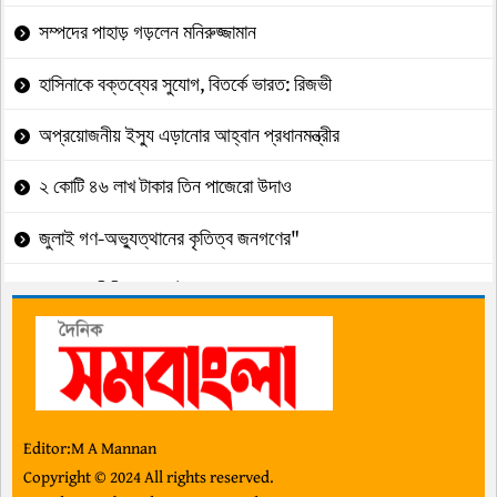
সম্পদের পাহাড় গড়লেন মনিরুজ্জামান
হাসিনাকে বক্তব্যের সুযোগ, বিতর্কে ভারত: রিজভী
অপ্রয়োজনীয় ইস্যু এড়ানোর আহ্বান প্রধানমন্ত্রীর
২ কোটি ৪৬ লাখ টাকার তিন পাজেরো উদাও
জুলাই গণ-অভ্যুত্থানের কৃতিত্ব জনগণের"
ছাত্রদল-শিবির দ্বন্দ্বে উত্তপ্ত ক্যাম্পাসগুলো
গল্প” মায়া”
ইউসুফের ইশারায় চলছে মুদ্রণ অধিদপ্তর
প্রধানমন্ত্রীর সঙ্গে মার্কিন নৌবহর কমান্ডারের সাক্ষাৎ
Editor:M A Mannan
Copyright © 2024 All rights reserved.
চেয়ারম্যান-এমডির দুর্নীতিতে সঙ্কটে ব্যাংকটি