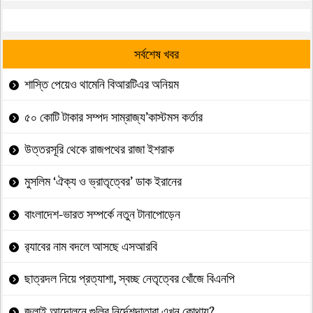
সর্বশেষ খবর
শাস্তি পেয়েও থামেনি বিআরটিএর অনিয়ম
৫০ কোটি টাকার সম্পদ সাম্রাজ্য’কাস্টমস কর্তার
উত্তরসূরি থেকে রাজপথের রাজা ইশরাক
মুসলিম ‘ঐক্য ও ভ্রাতৃত্বের’ ডাক ইরানের
বাংলাদেশ-ভারত সম্পর্কে নতুন টানাপোড়েন
র‍্যাবের নাম বদলে আসছে এসআরবি
ছাত্রদল নিয়ে প্রত্যাশা, স্বচ্ছ নেতৃত্বের খোঁজে বিএনপি
জুলাই আন্দোলনে গুলির নির্দেশদাতারা এখন কোথায়?