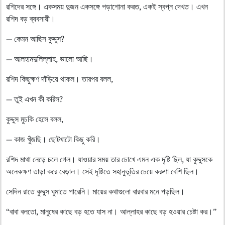
রশিদের সঙ্গে। একসময় দুজন একসঙ্গে পড়াশোনা করত, একই স্বপ্ন দেখত। এখন
রশিদ বড় ব্যবসায়ী।
— কেমন আছিস কুদ্দুস?
— আলহামদুলিল্লাহ, ভালো আছি।
রশিদ কিছুক্ষণ দাঁড়িয়ে থাকল। তারপর বলল,
— তুই এখন কী করিস?
কুদ্দুস মুচকি হেসে বলল,
— কাজ খুঁজছি। ছোটখাটো কিছু করি।
রশিদ মাথা নেড়ে চলে গেল। যাওয়ার সময় তার চোখে এমন এক দৃষ্টি ছিল, যা কুদ্দুসকে
অনেকক্ষণ তাড়া করে বেড়াল। সেই দৃষ্টিতে সহানুভূতির চেয়ে করুণা বেশি ছিল।
সেদিন রাতে কুদ্দুস ঘুমাতে পারেনি। মায়ের কথাগুলো বারবার মনে পড়ছিল।
“বাবা বলতো, মানুষের কাছে বড় হতে যাস না। আল্লাহর কাছে বড় হওয়ার চেষ্টা কর।”