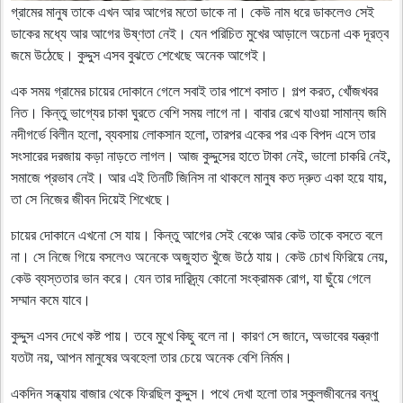
গ্রামের মানুষ তাকে এখন আর আগের মতো ডাকে না। কেউ নাম ধরে ডাকলেও সেই
ডাকের মধ্যে আর আগের উষ্ণতা নেই। যেন পরিচিত মুখের আড়ালে অচেনা এক দূরত্ব
জমে উঠেছে। কুদ্দুস এসব বুঝতে শেখেছে অনেক আগেই।
এক সময় গ্রামের চায়ের দোকানে গেলে সবাই তার পাশে বসাত। গল্প করত, খোঁজখবর
নিত। কিন্তু ভাগ্যের চাকা ঘুরতে বেশি সময় লাগে না। বাবার রেখে যাওয়া সামান্য জমি
নদীগর্ভে বিলীন হলো, ব্যবসায় লোকসান হলো, তারপর একের পর এক বিপদ এসে তার
সংসারের দরজায় কড়া নাড়তে লাগল। আজ কুদ্দুসের হাতে টাকা নেই, ভালো চাকরি নেই,
সমাজে প্রভাব নেই। আর এই তিনটি জিনিস না থাকলে মানুষ কত দ্রুত একা হয়ে যায়,
তা সে নিজের জীবন দিয়েই শিখেছে।
চায়ের দোকানে এখনো সে যায়। কিন্তু আগের সেই বেঞ্চে আর কেউ তাকে বসতে বলে
না। সে নিজে গিয়ে বসলেও অনেকে অজুহাত খুঁজে উঠে যায়। কেউ চোখ ফিরিয়ে নেয়,
কেউ ব্যস্ততার ভান করে। যেন তার দারিদ্র্য কোনো সংক্রামক রোগ, যা ছুঁয়ে গেলে
সম্মান কমে যাবে।
কুদ্দুস এসব দেখে কষ্ট পায়। তবে মুখে কিছু বলে না। কারণ সে জানে, অভাবের যন্ত্রণা
যতটা নয়, আপন মানুষের অবহেলা তার চেয়ে অনেক বেশি নির্মম।
একদিন সন্ধ্যায় বাজার থেকে ফিরছিল কুদ্দুস। পথে দেখা হলো তার স্কুলজীবনের বন্ধু