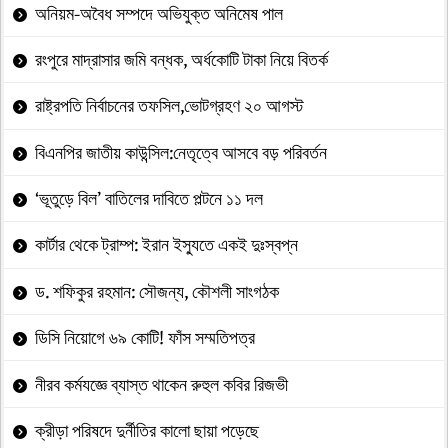
অনিয়ম-অবৈধ সম্পদে অভিযুক্ত অনিমেষ পাল
রংপুরে মাদ্রাসার জমি বন্ধক, অর্ধকোটি টাকা নিয়ে বিতর্ক
রাষ্ট্রপতি নির্বাচনের তফসিল,ভোটগ্রহণ ২০ আগস্ট
বিএনপির জাতীয় কাউন্সিল:নেতৃত্বে আসবে বড় পরিবর্তন
‘ভূতুড়ে বিল’ বাতিলের দাবিতে পল্টনে ১১ দল
কার্টার থেকে ট্রাম্প: ইরান ইস্যুতে একই দুঃস্বপ্ন
ড. শফিকুর রহমান: সৌজন্য, কৌশলী সাংগঠক
ডিসি নিয়োগে ৬৯ কোটি! ফাঁস সম্মতিপত্র
নীরব কর্মযজ্ঞে ব্যাস্ত থাকেন রুহুল কবির রিজভী
ক্রীড়া পরিষদে দুর্নীতির কালো ছায়া পড়েছে