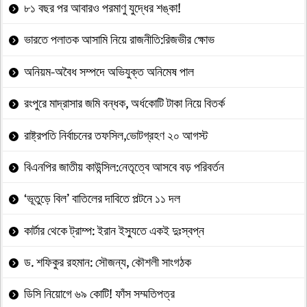
৮১ বছর পর আবারও পরমাণু যুদ্ধের শঙ্কা!
ভারতে পলাতক আসামি নিয়ে রাজনীতি:রিজভীর ক্ষোভ
অনিয়ম-অবৈধ সম্পদে অভিযুক্ত অনিমেষ পাল
রংপুরে মাদ্রাসার জমি বন্ধক, অর্ধকোটি টাকা নিয়ে বিতর্ক
রাষ্ট্রপতি নির্বাচনের তফসিল,ভোটগ্রহণ ২০ আগস্ট
বিএনপির জাতীয় কাউন্সিল:নেতৃত্বে আসবে বড় পরিবর্তন
‘ভূতুড়ে বিল’ বাতিলের দাবিতে পল্টনে ১১ দল
কার্টার থেকে ট্রাম্প: ইরান ইস্যুতে একই দুঃস্বপ্ন
ড. শফিকুর রহমান: সৌজন্য, কৌশলী সাংগঠক
ডিসি নিয়োগে ৬৯ কোটি! ফাঁস সম্মতিপত্র