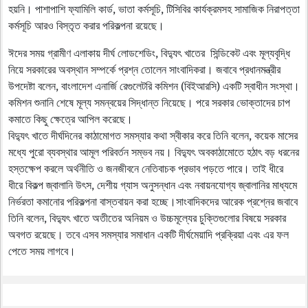
হয়নি। পাশাপাশি ফ্যামিলি কার্ড, ভাতা কর্মসূচি, টিসিবির কার্যক্রমসহ সামাজিক নিরাপত্তা
কর্মসূচি আরও বিস্তৃত করার পরিকল্পনা রয়েছে।
ঈদের সময় গ্রামীণ এলাকায় দীর্ঘ লোডশেডিং, বিদ্যুৎ খাতের সিন্ডিকেট এবং মূল্যবৃদ্ধি
নিয়ে সরকারের অবস্থান সম্পর্কে প্রশ্ন তোলেন সাংবাদিকরা। জবাবে প্রধানমন্ত্রীর
উপদেষ্টা বলেন, বাংলাদেশ এনার্জি রেগুলেটরি কমিশন (বিইআরসি) একটি স্বাধীন সংস্থা।
কমিশন শুনানি শেষে মূল্য সমন্বয়ের সিদ্ধান্ত নিয়েছে। পরে সরকার ভোক্তাদের চাপ
কমাতে কিছু ক্ষেত্রে আপিল করেছে।
বিদ্যুৎ খাতে দীর্ঘদিনের কাঠামোগত সমস্যার কথা স্বীকার করে তিনি বলেন, কয়েক মাসের
মধ্যে পুরো ব্যবস্থার আমূল পরিবর্তন সম্ভব নয়। বিদ্যুৎ অবকাঠামোতে হঠাৎ বড় ধরনের
হস্তক্ষেপ করলে অর্থনীতি ও জনজীবনে নেতিবাচক প্রভাব পড়তে পারে। তাই ধীরে
ধীরে বিকল্প জ্বালানি উৎস, দেশীয় গ্যাস অনুসন্ধান এবং নবায়নযোগ্য জ্বালানির মাধ্যমে
নির্ভরতা কমানোর পরিকল্পনা বাস্তবায়ন করা হচ্ছে।সাংবাদিকদের আরেক প্রশ্নের জবাবে
তিনি বলেন, বিদ্যুৎ খাতে অতীতের অনিয়ম ও উচ্চমূল্যের চুক্তিগুলোর বিষয়ে সরকার
অবগত রয়েছে। তবে এসব সমস্যার সমাধান একটি দীর্ঘমেয়াদি প্রক্রিয়া এবং এর ফল
পেতে সময় লাগবে।