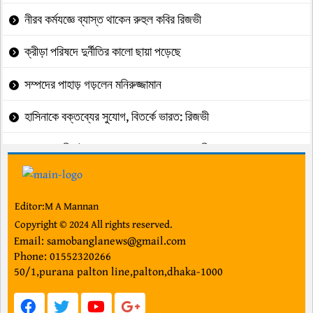
নীরব কর্মযজ্ঞে ব্যাস্ত থাকেন রুহুল কবির রিজভী
ক্রীড়া পরিষদে দুর্নীতির কালো ছায়া পড়েছে
সম্পদের পাহাড় গড়লেন মনিরুজ্জামান
হাসিনাকে বক্তব্যের সুযোগ, বিতর্কে ভারত: রিজভী
অপ্রয়োজনীয় ইস্যু এড়ানোর আহ্বান প্রধানমন্ত্রীর
২ কোটি ৪৬ লাখ টাকার তিন পাজেরো উদাও
Editor:M A Mannan
জুলাই গণ-অভ্যুত্থানের কৃতিত্ব জনগণের"
Copyright © 2024 All rights reserved.
Email: samobanglanews@gmail.com
ছাত্রদল-শিবির দ্বন্দ্বে উত্তপ্ত ক্যাম্পাসগুলো
Phone: 01552320266
50/1,purana palton line,palton,dhaka-1000
গল্প” মায়া”
ইউসুফের ইশারায় চলছে মুদ্রণ অধিদপ্তর