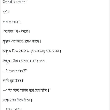
উত্তরটা সে জানত।
হ্যাঁ।
আজও করছে।
এত বছর পরও করছে।
মৃত্যুর এত কাছে এসেও করছে।
দুপুরের দিকে তার এক পুরোনো বন্ধু দেখতে এল।
কিছুক্ষণ নীরবে বসে থাকার পর বলল,
—"কেমন লাগছে?"
অর্ণব মৃদু হাসল।
—"মনে হচ্ছে অনেক দূরে চলে যাচ্ছি।"
বন্ধুর চোখ ভিজে উঠল।
—"কিছু চাই?"