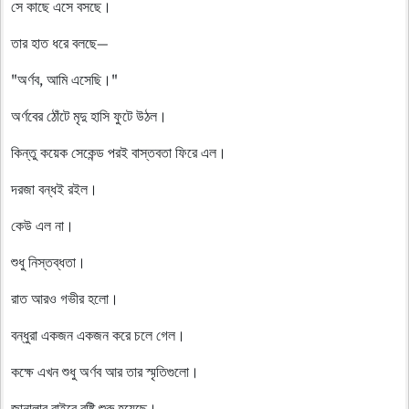
সে কাছে এসে বসছে।
তার হাত ধরে বলছে—
"অর্ণব, আমি এসেছি।"
অর্ণবের ঠোঁটে মৃদু হাসি ফুটে উঠল।
কিন্তু কয়েক সেকেন্ড পরই বাস্তবতা ফিরে এল।
দরজা বন্ধই রইল।
কেউ এল না।
শুধু নিস্তব্ধতা।
রাত আরও গভীর হলো।
বন্ধুরা একজন একজন করে চলে গেল।
কক্ষে এখন শুধু অর্ণব আর তার স্মৃতিগুলো।
জানালার বাইরে বৃষ্টি শুরু হয়েছে।