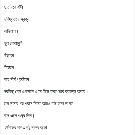
হাত ধরে হাঁটা।
ভবিষ্যতের স্বপ্ন।
অভিমান।
ভুল বোঝাবুঝি।
নীরবতা।
বিচ্ছেদ।
আর দীর্ঘ প্রতীক্ষা।
সবকিছু যেন একসঙ্গে এসে ভিড় করল তার ক্লান্ত হৃদয়ে।
রাত নামার পর শ্বাস নিতে আরও কষ্ট হতে লাগল।
নার্স এসে ওষুধ দিল।
মেশিনের শব্দ একটু দ্রুত হলো।