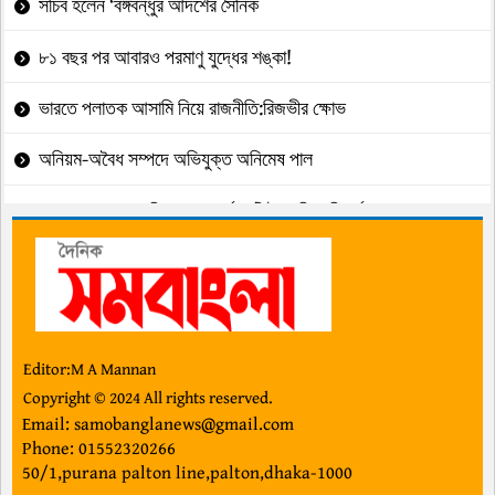
সচিব হলেন ‘বঙ্গবন্ধুর আদর্শের সৈনিক
৮১ বছর পর আবারও পরমাণু যুদ্ধের শঙ্কা!
ভারতে পলাতক আসামি নিয়ে রাজনীতি:রিজভীর ক্ষোভ
অনিয়ম-অবৈধ সম্পদে অভিযুক্ত অনিমেষ পাল
রংপুরে মাদ্রাসার জমি বন্ধক, অর্ধকোটি টাকা নিয়ে বিতর্ক
রাষ্ট্রপতি নির্বাচনের তফসিল,ভোটগ্রহণ ২০ আগস্ট
বিএনপির জাতীয় কাউন্সিল:নেতৃত্বে আসবে বড় পরিবর্তন
‘ভূতুড়ে বিল’ বাতিলের দাবিতে পল্টনে ১১ দল
Editor:M A Mannan
Copyright © 2024 All rights reserved.
কার্টার থেকে ট্রাম্প: ইরান ইস্যুতে একই দুঃস্বপ্ন
Email: samobanglanews@gmail.com
Phone: 01552320266
ড. শফিকুর রহমান: সৌজন্য, কৌশলী সাংগঠক
50/1,purana palton line,palton,dhaka-1000