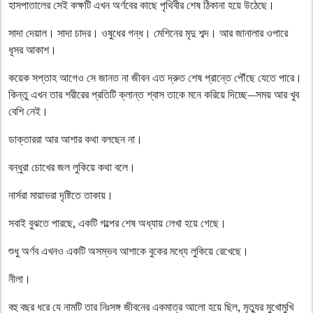
হাসপাতালের সেই কক্ষটি এখন অর্ণবের কাছে পৃথিবীর শেষ ঠিকানা হয়ে উঠেছে।
সাদা দেয়াল। সাদা চাদর। ওষুধের গন্ধ। মেশিনের মৃদু শব্দ। আর জানালার ওপারে
ধূসর আকাশ।
কয়েক সপ্তাহ আগেও সে জানত না জীবন এত দ্রুত শেষ প্রান্তে পৌঁছে যেতে পারে।
কিন্তু এখন তার শরীরের প্রতিটি ক্লান্ত শ্বাস তাকে মনে করিয়ে দিচ্ছে—সময় আর খুব
বেশি নেই।
ডাক্তাররা আর আশার কথা বলছেন না।
বন্ধুরা চোখের জল লুকিয়ে কথা বলে।
নার্সরা মায়াভরা দৃষ্টিতে তাকায়।
সবাই বুঝতে পারছে, একটি গল্পের শেষ অধ্যায় লেখা হয়ে গেছে।
শুধু অর্ণব এখনও একটি অসম্ভব আশাকে বুকের মধ্যে লুকিয়ে রেখেছে।
নীলা।
বহু বছর ধরে যে নামটি তার নিঃসঙ্গ জীবনের একমাত্র আলো হয়ে ছিল, মৃত্যুর মুখোমুখি