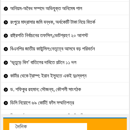
অনিয়ম-অবৈধ সম্পদে অভিযুক্ত অনিমেষ পাল
রংপুরে মাদ্রাসার জমি বন্ধক, অর্ধকোটি টাকা নিয়ে বিতর্ক
রাষ্ট্রপতি নির্বাচনের তফসিল,ভোটগ্রহণ ২০ আগস্ট
বিএনপির জাতীয় কাউন্সিল:নেতৃত্বে আসবে বড় পরিবর্তন
‘ভূতুড়ে বিল’ বাতিলের দাবিতে পল্টনে ১১ দল
কার্টার থেকে ট্রাম্প: ইরান ইস্যুতে একই দুঃস্বপ্ন
ড. শফিকুর রহমান: সৌজন্য, কৌশলী সাংগঠক
ডিসি নিয়োগে ৬৯ কোটি! ফাঁস সম্মতিপত্র
নীরব কর্মযজ্ঞে ব্যাস্ত থাকেন রুহুল কবির রিজভী
ক্রীড়া পরিষদে দুর্নীতির কালো ছায়া পড়েছে