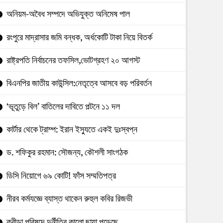
অনিয়ম-অবৈধ সম্পদে অভিযুক্ত অনিমেষ পাল
রংপুরে মাদ্রাসার জমি বন্ধক, অর্ধকোটি টাকা নিয়ে বিতর্ক
রাষ্ট্রপতি নির্বাচনের তফসিল,ভোটগ্রহণ ২০ আগস্ট
বিএনপির জাতীয় কাউন্সিল:নেতৃত্বে আসবে বড় পরিবর্তন
‘ভূতুড়ে বিল’ বাতিলের দাবিতে পল্টনে ১১ দল
কার্টার থেকে ট্রাম্প: ইরান ইস্যুতে একই দুঃস্বপ্ন
ড. শফিকুর রহমান: সৌজন্য, কৌশলী সাংগঠক
ডিসি নিয়োগে ৬৯ কোটি! ফাঁস সম্মতিপত্র
নীরব কর্মযজ্ঞে ব্যাস্ত থাকেন রুহুল কবির রিজভী
ক্রীড়া পরিষদে দুর্নীতির কালো ছায়া পড়েছে