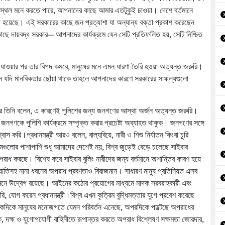
স্থল মনে করতে পারে, আপনাদের কাছে আমার এতটুকুই চাওয়া। দেশে বর্তমানে
ত হয়েছে। এই সরকারের কাছে জন প্রত্যাশা যা অন্যান্য বক্তা প্রকাশ করেছেন
াছে দায়বদ্ধ সরকার— আপনাদের কার্যক্রমে যেন সেটি প্রতিফলিত হয়, সেটি নিশ্চিত
নায় যাওয়ার পর তার বিপদ কমবে, মানুষের মনে এমন ধারণা তৈরি হওয়া অত্যন্ত জরুরি।
যদি মানবিকতার ছোঁয়া থাকে তাহলে আপনাদের কারণে সরকারের সাফল্যগুলো
ে তিনি বলেন, এ কারণেই পুলিশের জন্য জনগণের আস্থা অর্জন অত্যন্ত জরুরি।
গণকে পুলিশি কার্যক্রমে সম্পৃক্ত করার প্রচেষ্টা অব্যাহত থাকুক। জনগণের সঙ্গে
াস করি।প্রধানমন্ত্রী আরও বলেন, বাল্যবিয়ে, নারী ও শিশু নির্যাতন কিংবা চুরি
রমগুলোর পাশাপাশি শুধু আমাদের দেশেই নয়, বিশ্ব জুড়েই বেড়ে চলেছে সাইবার
পরাধ করছে। বিশেষ করে সাইবার বুলিং নারীদের জন্য বর্তমানে অশান্তির কারণ হয়ে
িয়াতিসহ নানা ধরনের অপরাধ প্রবণতাও বিরাজমান। সাধারণ মানুষ প্রতিনিয়ত এসব
মনে উদ্বেগ রয়েছে। আইনের কঠোর প্রয়োগের মাধ্যমে মাদক সরবরাহকারী এবং
রি, যোগ করেন প্রধানমন্ত্রী।বিশ্ব এখন কৃত্রিম বুদ্ধিমত্তার যুগে প্রবেশ করেছে
একদিকে মানুষের মনোজগতে যেমন পরিবর্তন এনেছে, অপরদিকে পাল্টেছে অপরাধের
ক, দক্ষ ও যুগোপযোগী বাহিনীতে রূপান্তর করতে অপরাধ বিশ্লেষণ সক্ষমতা জোরদার,