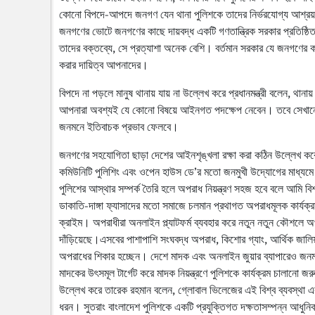
কোনো বিপদে-আপদে জনগণ যেন থানা পুলিশকে তাদের নির্ভরযোগ্য আশ্রয়
জনগণের ভোটে জনগণের কাছে দায়বদ্ধ একটি গণতান্ত্রিক সরকার প্রতিষ্ঠি
তাদের বক্তব্যে, সে প্রত্যাশা অনেক বেশি। বর্তমান সরকার যে জনগণের ক
করার দায়িত্ব আপনাদের।
বিপদে না পড়লে মানুষ থানায় যায় না উল্লেখ করে প্রধানমন্ত্রী বলেন, থা
আপনারা অবশ্যই যে কোনো বিষয়ে আইনগত পদক্ষেপ নেবেন। তবে সেখানে 
জনমনে ইতিবাচক প্রভাব ফেলবে।
জনগণের সহযোগিতা ছাড়া দেশের আইনশৃঙ্খলা রক্ষা করা কঠিন উল্লেখ কর
কমিউনিটি পুলিশিং এবং ওপেন হাউস ডে’র মতো জনমুখী উদ্যোগের মাধ্যমে জন
পুলিশের আস্থার সম্পর্ক তৈরি হলে অপরাধ নিয়ন্ত্রণ সহজ হবে বলে আমি বিশ্ব
ডাকাতি-দাঙ্গা ফ্যাসাদের মতো সমাজে চলমান প্রথাগত অপরাধমূলক কার্যক্
ক্রাইম। অপরাধীরা অনলাইন প্ল্যাটফর্ম ব্যবহার করে নতুন নতুন কৌশলে অ
দাঁড়িয়েছে।এসবের পাশাপাশি সংঘবদ্ধ অপরাধ, কিশোর গ্যাং, আর্থিক জাল
অপরাধের শিকার হচ্ছেন। দেশে মাদক এবং অনলাইন জুয়ার ব্যাপারেও জন
মাদকের উৎসমূল টার্গেট করে মাদক নিয়ন্ত্রণে পুলিশকে কার্যক্রম চালানো জরু
উল্লেখ করে তারেক রহমান বলেন, গ্লোবাল ভিলেজের এই বিশ্ব ব্যবস্থা 
ধরন। সুতরাং বাংলাদেশ পুলিশকে একটি প্রযুক্তিগত দক্ষতাসম্পন্ন আধুনি