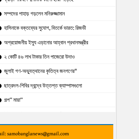
সম্পদের পাহাড় গড়লেন মনিরুজ্জামান
হাসিনাকে বক্তব্যের সুযোগ, বিতর্কে ভারত: রিজভী
অপ্রয়োজনীয় ইস্যু এড়ানোর আহ্বান প্রধানমন্ত্রীর
২ কোটি ৪৬ লাখ টাকার তিন পাজেরো উদাও
জুলাই গণ-অভ্যুত্থানের কৃতিত্ব জনগণের"
ছাত্রদল-শিবির দ্বন্দ্বে উত্তপ্ত ক্যাম্পাসগুলো
গল্প” মায়া”
ইউসুফের ইশারায় চলছে মুদ্রণ অধিদপ্তর
প্রধানমন্ত্রীর সঙ্গে মার্কিন নৌবহর কমান্ডারের সাক্ষাৎ
il: samobanglanews@gmail.com