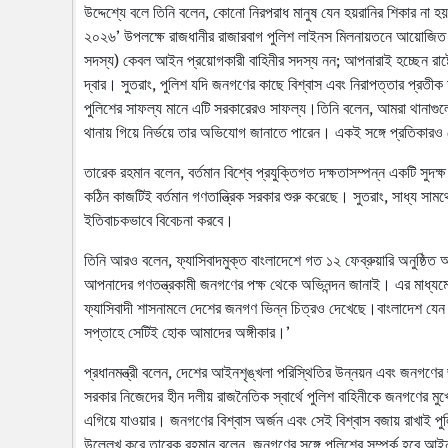
উদ্দেশ্যে বলে তিনি বলেন, কোনো নিরপরাধ মানুষ যেন হয়রানির শিকার না হ
২০২৬’ উপলক্ষে রাজধানীর রাজারবাগ পুলিশ লাইনস মিলনায়তনে আয়োজিত পু
সদস্য) কেবল আইন প্রয়োগকারী বাহিনীর সদস্য নন; আপনারাই হচ্ছেন রাষ্ট্র
দ্বার। সুতরাং, পুলিশ যদি জনগণের কাছে বিশ্বাস এবং নিরাপত্তার প্র
পুলিশের সাফল্য মানে এটি সরকারেরও সাফল্য।তিনি বলেন, আমরা থানাগু
থানায় গিয়ে নির্ভয়ে তার অভিযোগ জানাতে পারেন। একই সঙ্গে প্রতিকার
তারেক রহমান বলেন, বর্তমান বিশ্বে প্রযুক্তিগত দক্ষতাসম্পন্ন একটি সুদক
কঠিন কাজটিই বর্তমান গণতান্ত্রিক সরকার শুরু করেছে। সুতরাং, সাধ্য সাম
ইতিবাচকভাবে বিবেচনা করবে।
তিনি আরও বলেন, ফ্যাসিবাদমুক্ত বাংলাদেশে গত ১২ ফেব্রুয়ারি অনুষ্ঠিত অ
আপনাদের গণতন্ত্রকামী জনগণের পক্ষ থেকে অভিনন্দন জানাই। এর মাধ্যমে 
ফ্যাসিবাদী শাসনামলে দেশের জনগণ ভিন্ন চিত্রও দেখেছে।বাংলাদেশ য
সপ্তাহে সেটিই হোক আমাদের অঙ্গীকার।’
প্রধানমন্ত্রী বলেন, দেশের আইনশৃঙ্খলা পরিস্থিতির উন্নয়ন এবং জনগণের জা
সরকার নিজেদের হীন দলীয় রাজনৈতিক স্বার্থে পুলিশ বাহিনীকে জনগণের 
এগিয়ে যাওয়ার। জনগণের বিশ্বাস অর্জন এবং সেই বিশ্বাস বজায় রাখাই পুলিশ
উল্লেখ করে তারেক রহমান বলেন, জনগণের সঙ্গে পুলিশের সম্পর্ক হবে আই