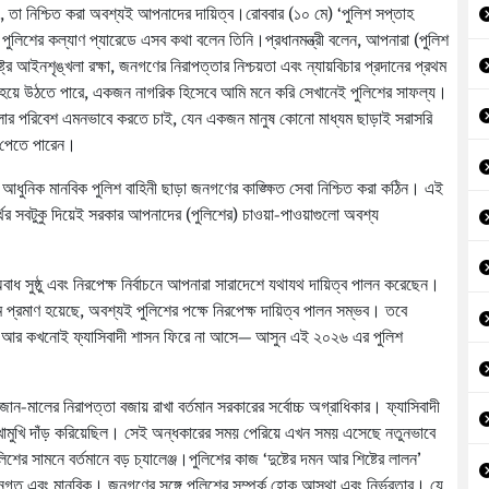
য়, তা নিশ্চিত করা অবশ্যই আপনাদের দায়িত্ব।রোববার (১০ মে) ‘পুলিশ সপ্তাহ
লিশের কল্যাণ প্যারেডে এসব কথা বলেন তিনি।প্রধানমন্ত্রী বলেন, আপনারা (পুলিশ
ে আইনশৃঙ্খলা রক্ষা, জনগণের নিরাপত্তার নিশ্চয়তা এবং ন্যায়বিচার প্রদানের প্রথম
তীক হয়ে উঠতে পারে, একজন নাগরিক হিসেবে আমি মনে করি সেখানেই পুলিশের সাফল্য।
লোর পরিবেশ এমনভাবে করতে চাই, যেন একজন মানুষ কোনো মাধ্যম ছাড়াই সরাসরি
ও পেতে পারেন।
্ষ আধুনিক মানবিক পুলিশ বাহিনী ছাড়া জনগণের কাঙ্ক্ষিত সেবা নিশ্চিত করা কঠিন। এই
র্থের সবটুকু দিয়েই সরকার আপনাদের (পুলিশের) চাওয়া-পাওয়াগুলো অবশ্য
বাধ সুষ্ঠু এবং নিরপেক্ষ নির্বাচনে আপনারা সারাদেশে যথাযথ দায়িত্ব পালন করেছেন।
প্রমাণ হয়েছে, অবশ্যই পুলিশের পক্ষে নিরপেক্ষ দায়িত্ব পালন সম্ভব। তবে
েন আর কখনোই ফ্যাসিবাদী শাসন ফিরে না আসে— আসুন এই ২০২৬ এর পুলিশ
ন-মালের নিরাপত্তা বজায় রাখা বর্তমান সরকারের সর্বোচ্চ অগ্রাধিকার। ফ্যাসিবাদী
মুখোমুখি দাঁড় করিয়েছিল। সেই অন্ধকারের সময় পেরিয়ে এখন সময় এসেছে নতুনভাবে
ের সামনে বর্তমানে বড় চ্যালেঞ্জ।পুলিশের কাজ ‘দুষ্টের দমন আর শিষ্টের লালন’
নগত এবং মানবিক। জনগণের সঙ্গে পুলিশের সম্পর্ক হোক আস্থা এবং নির্ভরতার। যে