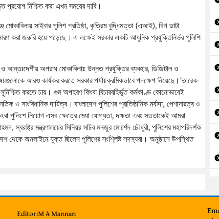
স্তৃত প্রয়োগ নিশ্চিত করা এখন সময়ের দাবি।
ঞ্জ মোকাবিলায় সাইবার পুলিশ প্রতিষ্ঠা, কৃত্রিম বুদ্ধিমত্তা (এআই), বিগ ডাটা
রসারণ করা জরুরি হয়ে পড়েছে। এ লক্ষেই সরকার একটি আধুনিক প্রযুক্তিনির্ভর পুলিশি
াসবাদ ও আন্তঃদেশীয় অপরাধ মোকাবিলায় উন্নত প্রযুক্তির ব্যবহার, ডিজিটাল ও
 বিষয়গুলোকে আরও কার্যকর করতে সরকার পর্যায়ক্রমিকভাবে পদক্ষেপ নিয়েছে।’তারেক
নিশ্চিত করতে চায়। গুম অপহরণ কিংবা বিচারবহির্ভূত কর্মকাণ্ড কোনোভাবেই
তিক ও সাংবিধানিক দায়িত্ব। বাংলাদেশ পুলিশের প্রাতিষ্ঠানিক মর্যাদা, পেশাদারত্ব ও
ংবা পুলিশে নিয়োগ এসব ক্ষেত্রে মেধা যোগ্যতা, দক্ষতা এবং সততাকেই আমরা
আহমদ, স্বরাষ্ট্র মন্ত্রণালয়ের সিনিয়র সচিব মনজুর মোর্শেদ চৌধুরী, পুলিশের মহাপরিদর্শক
শ থেকে অনলাইনে যুক্ত ছিলেন পুলিশের সংশ্লিষ্ট সদস্যরা। অনুষ্ঠানে উপস্থিত
Ema
Editor:M A Mannan