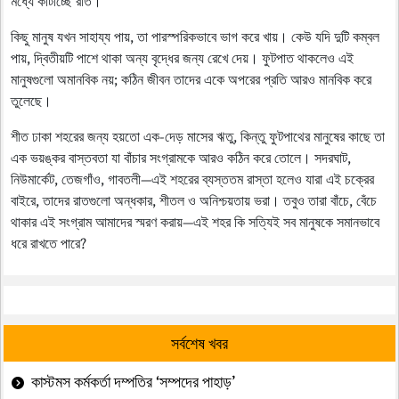
মধ্যে কাটাচ্ছে রাত।
কিছু মানুষ যখন সাহায্য পায়, তা পারস্পরিকভাবে ভাগ করে খায়। কেউ যদি দুটি কম্বল
পায়, দ্বিতীয়টি পাশে থাকা অন্য বৃদ্ধের জন্য রেখে দেয়। ফুটপাত থাকলেও এই
মানুষগুলো অমানবিক নয়; কঠিন জীবন তাদের একে অপরের প্রতি আরও মানবিক করে
তুলেছে।
শীত ঢাকা শহরের জন্য হয়তো এক-দেড় মাসের ঋতু, কিন্তু ফুটপাথের মানুষের কাছে তা
এক ভয়ঙ্কর বাস্তবতা যা বাঁচার সংগ্রামকে আরও কঠিন করে তোলে। সদরঘাট,
নিউমার্কেট, তেজগাঁও, গাবতলী—এই শহরের ব্যস্ততম রাস্তা হলেও যারা এই চক্রের
বাইরে, তাদের রাতগুলো অন্ধকার, শীতল ও অনিশ্চয়তায় ভরা। তবুও তারা বাঁচে, বেঁচে
থাকার এই সংগ্রাম আমাদের স্মরণ করায়—এই শহর কি সত্যিই সব মানুষকে সমানভাবে
ধরে রাখতে পারে?
সর্বশেষ খবর
কাস্টমস কর্মকর্তা দম্পতির ‘সম্পদের পাহাড়’