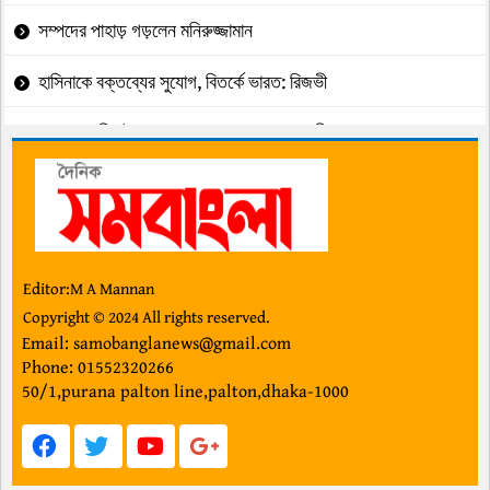
সম্পদের পাহাড় গড়লেন মনিরুজ্জামান
হাসিনাকে বক্তব্যের সুযোগ, বিতর্কে ভারত: রিজভী
অপ্রয়োজনীয় ইস্যু এড়ানোর আহ্বান প্রধানমন্ত্রীর
২ কোটি ৪৬ লাখ টাকার তিন পাজেরো উদাও
জুলাই গণ-অভ্যুত্থানের কৃতিত্ব জনগণের"
ছাত্রদল-শিবির দ্বন্দ্বে উত্তপ্ত ক্যাম্পাসগুলো
Editor:M A Mannan
Copyright © 2024 All rights reserved.
গল্প” মায়া”
Email: samobanglanews@gmail.com
Phone: 01552320266
ইউসুফের ইশারায় চলছে মুদ্রণ অধিদপ্তর
50/1,purana palton line,palton,dhaka-1000
প্রধানমন্ত্রীর সঙ্গে মার্কিন নৌবহর কমান্ডারের সাক্ষাৎ
চেয়ারম্যান-এমডির দুর্নীতিতে সঙ্কটে ব্যাংকটি