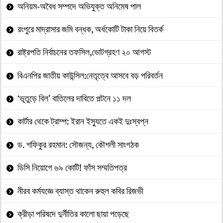
অনিয়ম-অবৈধ সম্পদে অভিযুক্ত অনিমেষ পাল
রংপুরে মাদ্রাসার জমি বন্ধক, অর্ধকোটি টাকা নিয়ে বিতর্ক
রাষ্ট্রপতি নির্বাচনের তফসিল,ভোটগ্রহণ ২০ আগস্ট
বিএনপির জাতীয় কাউন্সিল:নেতৃত্বে আসবে বড় পরিবর্তন
‘ভূতুড়ে বিল’ বাতিলের দাবিতে পল্টনে ১১ দল
কার্টার থেকে ট্রাম্প: ইরান ইস্যুতে একই দুঃস্বপ্ন
ড. শফিকুর রহমান: সৌজন্য, কৌশলী সাংগঠক
ডিসি নিয়োগে ৬৯ কোটি! ফাঁস সম্মতিপত্র
নীরব কর্মযজ্ঞে ব্যাস্ত থাকেন রুহুল কবির রিজভী
ক্রীড়া পরিষদে দুর্নীতির কালো ছায়া পড়েছে