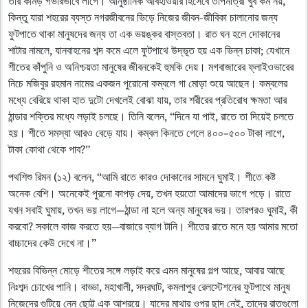
তার কামড় গভীরভাবে লাগে। আনুষ্ঠানিক আবহাওয়ার হিসেবে তাপমাত্রা খুব কম নয়,
কিন্তু যারা শহরের ব্যস্ত নগরজীবনের ভিড়ে নিজের জীবন-জীবিকা চালানোর জন্য
ফুটপাতে থাকা মানুষদের জন্য তা এক ভয়ঙ্কর বাস্তবতা। রাত ঘন হলে দোকানের
শাটার নামলে, যানবাহনের শব্দ কমে এলে ফুটপাথে উদ্ভূত হয় এক ভিন্ন ঢাকা; যেখানে
শীতের কাঁপুনি ও অনিশ্চয়তা মানুষের জীবনকেই হুমকি দেয়। মগবাজারের ফ্লাইওভারের
নিচে মজিবুর রহমান নামের একজন পুরোনো কম্বলে গা মোড়া শুয়ে আছেন। কম্বলের
মধ্যে বেরিয়ে থাকা হাত দুটো দেখলেই বোঝা যায়, তার শরীরের প্রতিরোধ ক্ষমতা আর
ঠান্ডার শক্তির মধ্যে লড়াই চলছে। তিনি বলেন, “দিনে যা পাই, রাতে তা দিয়েই চলতে
হয়। শীতে সমস্যা আরও বেড়ে যায়। কম্বল কিনতে গেলে ৪০০–৫০০ টাকা লাগে,
টাকা কোথা থেকে পাব?”
পথশিশু রিমন (১২) বলেন, “আমি রাতে কারও দোকানের সামনে ঘুমাই। শীতে কষ্ট
অনেক বেশি। অনেকেই পুরনো কাপড় দেয়, তখন হয়তো আমাদের ভাগে পড়ে। রাতে
যখন সবাই ঘুমায়, তখন ভয় লাগে—ঠান্ডা না হলে অন্য মানুষের ভয়। তারপরও ঘুমাই, কী
করবো? সকালে কাজ করতে হয়—বাজারে ব্যাগ টানি। শীতের রাতে মনে হয় আমার মতো
বাচ্চাদের কেউ দেখে না।”
শহরের বিভিন্ন মোড়ে শীতের সঙ্গে লড়াই করে এমন মানুষের গল্প আছে, আবার আছে
নিঃশব্দ চোখের পানি। বাড্ডা, মহাখালী, সদরঘাট, কমলাপুর রেলস্টেশনের ফুটপাথে মানুষ
নিজেদের গুটিয়ে নেন ছোট্ট এক আশ্রয়ে। যাদের মাথার ওপর ছাদ নেই, তাদের রাতগুলো