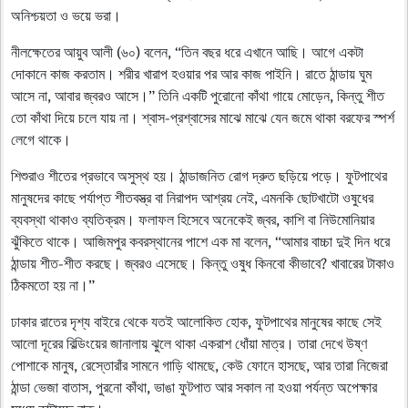
অনিশ্চয়তা ও ভয়ে ভরা।
নীলক্ষেতের আয়ুব আলী (৬০) বলেন, “তিন বছর ধরে এখানে আছি। আগে একটা
দোকানে কাজ করতাম। শরীর খারাপ হওয়ার পর আর কাজ পাইনি। রাতে ঠান্ডায় ঘুম
আসে না, আবার জ্বরও আসে।” তিনি একটি পুরোনো কাঁথা গায়ে মোড়েন, কিন্তু শীত
তো কাঁথা দিয়ে চলে যায় না। শ্বাস-প্রশ্বাসের মাঝে মাঝে যেন জমে থাকা বরফের স্পর্শ
লেগে থাকে।
শিশুরাও শীতের প্রভাবে অসুস্থ হয়। ঠান্ডাজনিত রোগ দ্রুত ছড়িয়ে পড়ে। ফুটপাথের
মানুষদের কাছে পর্যাপ্ত শীতবস্ত্র বা নিরাপদ আশ্রয় নেই, এমনকি ছোটখাটো ওষুধের
ব্যবস্থা থাকাও ব্যতিক্রম। ফলাফল হিসেবে অনেকেই জ্বর, কাশি বা নিউমোনিয়ার
ঝুঁকিতে থাকে। আজিমপুর কবরস্থানের পাশে এক মা বলেন, “আমার বাচ্চা দুই দিন ধরে
ঠান্ডায় শীত-শীত করছে। জ্বরও এসেছে। কিন্তু ওষুধ কিনবো কীভাবে? খাবারের টাকাও
ঠিকমতো হয় না।”
ঢাকার রাতের দৃশ্য বাইরে থেকে যতই আলোকিত হোক, ফুটপাথের মানুষের কাছে সেই
আলো দূরের বিল্ডিংয়ের জানালায় ঝুলে থাকা একরাশ ধোঁয়া মাত্র। তারা দেখে উষ্ণ
পোশাকে মানুষ, রেস্তোরাঁর সামনে গাড়ি থামছে, কেউ ফোনে হাসছে, আর তারা নিজেরা
ঠান্ডা ভেজা বাতাস, পুরনো কাঁথা, ভাঙা ফুটপাত আর সকাল না হওয়া পর্যন্ত অপেক্ষার