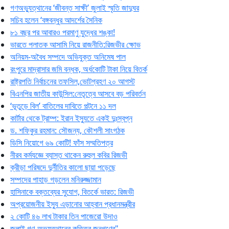
গণঅভ্যুত্থানের ‘জীবন্ত সাক্ষী’ জুলাই স্মৃতি জাদুঘর
সচিব হলেন ‘বঙ্গবন্ধুর আদর্শের সৈনিক
৮১ বছর পর আবারও পরমাণু যুদ্ধের শঙ্কা!
ভারতে পলাতক আসামি নিয়ে রাজনীতি:রিজভীর ক্ষোভ
অনিয়ম-অবৈধ সম্পদে অভিযুক্ত অনিমেষ পাল
রংপুরে মাদ্রাসার জমি বন্ধক, অর্ধকোটি টাকা নিয়ে বিতর্ক
রাষ্ট্রপতি নির্বাচনের তফসিল,ভোটগ্রহণ ২০ আগস্ট
বিএনপির জাতীয় কাউন্সিল:নেতৃত্বে আসবে বড় পরিবর্তন
‘ভূতুড়ে বিল’ বাতিলের দাবিতে পল্টনে ১১ দল
কার্টার থেকে ট্রাম্প: ইরান ইস্যুতে একই দুঃস্বপ্ন
ড. শফিকুর রহমান: সৌজন্য, কৌশলী সাংগঠক
ডিসি নিয়োগে ৬৯ কোটি! ফাঁস সম্মতিপত্র
নীরব কর্মযজ্ঞে ব্যাস্ত থাকেন রুহুল কবির রিজভী
ক্রীড়া পরিষদে দুর্নীতির কালো ছায়া পড়েছে
সম্পদের পাহাড় গড়লেন মনিরুজ্জামান
হাসিনাকে বক্তব্যের সুযোগ, বিতর্কে ভারত: রিজভী
অপ্রয়োজনীয় ইস্যু এড়ানোর আহ্বান প্রধানমন্ত্রীর
২ কোটি ৪৬ লাখ টাকার তিন পাজেরো উদাও
জুলাই গণ-অভ্যুত্থানের কৃতিত্ব জনগণের"