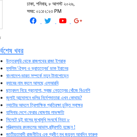
ঢাকা, শনিবার, ৮ আগস্ট ২০২৬,
সময়: ০১:৫২:২৩ PM
ভ
র্বশেষ খবর
উত্তরসূরি থেকে রাজপথের রাজা ইশরাক
মুসলিম ‘ঐক্য ও ভ্রাতৃত্বের’ ডাক ইরানের
বাংলাদেশ-ভারত সম্পর্কে নতুন টানাপোড়েন
র‍্যাবের নাম বদলে আসছে এসআরবি
ছাত্রদল নিয়ে প্রত্যাশা, স্বচ্ছ নেতৃত্বের খোঁজে বিএনপি
জুলাই আন্দোলনে গুলির নির্দেশদাতারা এখন কোথায়?
ন্যাটোর আদলে ত্রিপাক্ষিক প্রতিরক্ষা চুক্তি স্বাক্ষর
হাসিনার দেশে ফেরার ঘোষণায় লাভক্ষতি
সিলেটে দুই বাসের মুখোমুখি সংঘর্ষে নিহত ৮
মন্ত্রিসভায় রদবদলের আভাস,রাষ্ট্রপতি হচ্ছেন !
জাতীয়তাবাদী রাজনীতির এক প্রবীণ মুখ জয়নুল আবদিন ফারুক