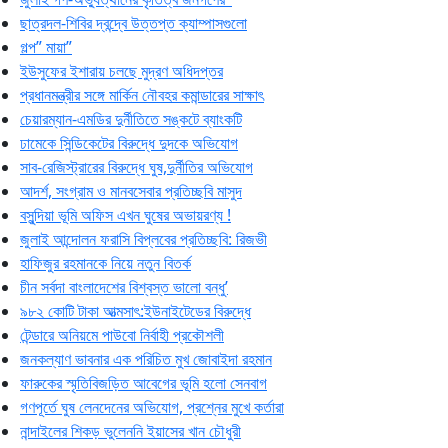
ছাত্রদল-শিবির দ্বন্দ্বে উত্তপ্ত ক্যাম্পাসগুলো
গল্প” মায়া”
ইউসুফের ইশারায় চলছে মুদ্রণ অধিদপ্তর
প্রধানমন্ত্রীর সঙ্গে মার্কিন নৌবহর কমান্ডারের সাক্ষাৎ
চেয়ারম্যান-এমডির দুর্নীতিতে সঙ্কটে ব্যাংকটি
ঢামেকে সিন্ডিকেটের বিরুদ্ধে দুদকে অভিযোগ
সাব-রেজিস্ট্রারের বিরুদ্ধে ঘুষ,দুর্নীতির অভিযোগ
আদর্শ, সংগ্রাম ও মানবসেবার প্রতিচ্ছবি মাসুদ
বসুন্দিয়া ভূমি অফিস এখন ঘুষের অভায়রণ্য !
জুলাই আন্দোলন ফরাসি বিপ্লবের প্রতিচ্ছবি: রিজভী
হাফিজুর রহমানকে নিয়ে নতুন বিতর্ক
চীন সর্বদা বাংলাদেশের বিশ্বস্ত ভালো বন্ধু’
৯৮২ কোটি টাকা আত্মসাৎ:ইউনাইটেডের বিরুদ্ধে
টেন্ডারে অনিয়মে পাউবো নির্বাহী প্রকৌশলী
জনকল্যাণ ভাবনার এক পরিচিত মুখ জোবাইদা রহমান
ফারুকের স্মৃতিবিজড়িত আবেগের ভূমি হলো সেনবাগ
গণপূর্তে ঘুষ লেনদেনের অভিযোগ, প্রশ্নের মুখে কর্তারা
নান্দাইলের শিকড় ভুলেননি ইয়াসের খান চৌধুরী