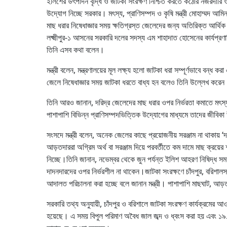
ইলিশের উৎপাদন বৃদ্ধি ও জাটকা সংরক্ষণ নিশ্চিত করতে কঠোর নজরদারি
উদ্যোগ নিচ্ছে সরকার। মৎস্য, প্রাণিসম্পদ ও কৃষি মন্ত্রী মোহাম্মদ আমি
মাছ ধরার নিষেধাজ্ঞার সময় ক্ষতিগ্রস্ত জেলেদের জন্য অতিরিক্ত আর্থি
লক্ষ্মীপুর-১ আসনের সরকারি দলের সদস্য এম শাহাদাত হোসেনের কার্যপ্রণা
তিনি এসব কথা বলেন।
মন্ত্রী বলেন, মন্ত্রণালয়ের মূল লক্ষ্য হলো জাটকা ধরা সম্পূর্ণভাবে বন্ধ 
জেলে নিষেধাজ্ঞার সময় জাটকা ধরতে বাধ্য হন বলেও তিনি উল্লেখ করে
তিনি আরও জানান, দরিদ্র জেলেদের মাছ ধরার ওপর নির্ভরতা কমাতে মৎস্য ও
পাশাপাশি বিভিন্ন প্রাণিসম্পদভিত্তিক উদ্যোগের মাধ্যমে তাদের জীবিকা
সংসদে মন্ত্রী বলেন, অনেক জেলের কাছে প্রয়োজনীয় সরঞ্জাম না থাকায় ‘দ
আড়তদাররা অগ্রিম অর্থ বা সরঞ্জাম দিয়ে পরবর্তীতে কম দামে মাছ ক্রয়ে
নিচ্ছে।তিনি জানান, নভেম্বর থেকে জুন পর্যন্ত ইলিশ আহরণ নিষিদ্ধ সময়
দাদনদারদের ওপর নির্ভরশীল না থাকেন।জাটকা সংরক্ষণে চাঁদপুর, বরিশাল
আদালত পরিচালনা করা হচ্ছে বলে জানান মন্ত্রী। পাশাপাশি মাছঘাট, 
সরকারি তথ্য অনুযায়ী, চাঁদপুর ও বরিশালে জাটকা সংরক্ষণ কার্যক্রমের
হয়েছে। এ সময় বিপুল পরিমাণ অবৈধ জাল জব্দ ও ধ্বংস করা হয় এবং ১