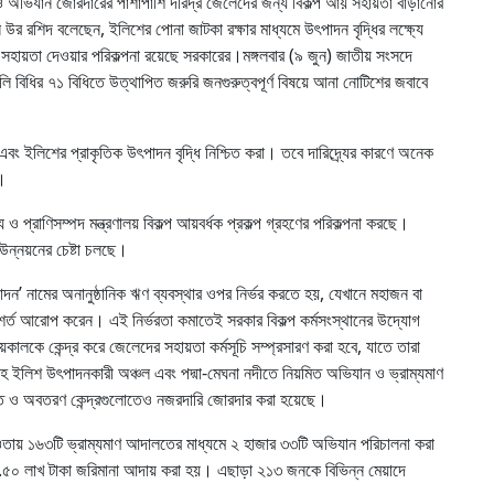
 ও অভিযান জোরদারের পাশাপাশি দরিদ্র জেলেদের জন্য বিকল্প আয় সহায়তা বাড়ানোর
ন উর রশিদ বলেছেন, ইলিশের পোনা জাটকা রক্ষার মাধ্যমে উৎপাদন বৃদ্ধির লক্ষ্যে
ক সহায়তা দেওয়ার পরিকল্পনা রয়েছে সরকারের।মঙ্গলবার (৯ জুন) জাতীয় সংসদে
লি বিধির ৭১ বিধিতে উত্থাপিত জরুরি জনগুরুত্বপূর্ণ বিষয়ে আনা নোটিশের জবাবে
করা এবং ইলিশের প্রাকৃতিক উৎপাদন বৃদ্ধি নিশ্চিত করা। তবে দারিদ্র্যের কারণে অনেক
ন।
 প্রাণিসম্পদ মন্ত্রণালয় বিকল্প আয়বর্ধক প্রকল্প গ্রহণের পরিকল্পনা করছে।
 উন্নয়নের চেষ্টা চলছে।
াদন’ নামের অনানুষ্ঠানিক ঋণ ব্যবস্থার ওপর নির্ভর করতে হয়, যেখানে মহাজন বা
র শর্ত আরোপ করেন। এই নির্ভরতা কমাতেই সরকার বিকল্প কর্মসংস্থানের উদ্যোগ
কালকে কেন্দ্র করে জেলেদের সহায়তা কর্মসূচি সম্প্রসারণ করা হবে, যাতে তারা
সহ ইলিশ উৎপাদনকারী অঞ্চল এবং পদ্মা-মেঘনা নদীতে নিয়মিত অভিযান ও ভ্রাম্যমাণ
আড়ত ও অবতরণ কেন্দ্রগুলোতেও নজরদারি জোরদার করা হয়েছে।
 আওতায় ১৬৩টি ভ্রাম্যমাণ আদালতের মাধ্যমে ২ হাজার ৩৩টি অভিযান পরিচালনা করা
৯.৫০ লাখ টাকা জরিমানা আদায় করা হয়। এছাড়া ২১৩ জনকে বিভিন্ন মেয়াদে