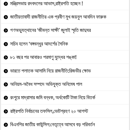
মন্ত্রিসভায় রদবদলের আভাস,রাষ্ট্রপতি হচ্ছেন !
জাতীয়তাবাদী রাজনীতির এক প্রবীণ মুখ জয়নুল আবদিন ফারুক
গণঅভ্যুত্থানের ‘জীবন্ত সাক্ষী’ জুলাই স্মৃতি জাদুঘর
সচিব হলেন ‘বঙ্গবন্ধুর আদর্শের সৈনিক
৮১ বছর পর আবারও পরমাণু যুদ্ধের শঙ্কা!
ভারতে পলাতক আসামি নিয়ে রাজনীতি:রিজভীর ক্ষোভ
অনিয়ম-অবৈধ সম্পদে অভিযুক্ত অনিমেষ পাল
রংপুরে মাদ্রাসার জমি বন্ধক, অর্ধকোটি টাকা নিয়ে বিতর্ক
রাষ্ট্রপতি নির্বাচনের তফসিল,ভোটগ্রহণ ২০ আগস্ট
বিএনপির জাতীয় কাউন্সিল:নেতৃত্বে আসবে বড় পরিবর্তন