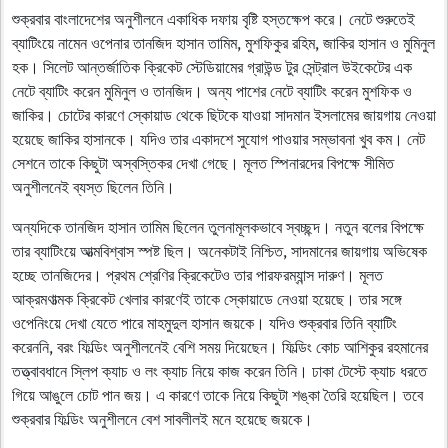
শুক্রবার বাংলাদেশের অনুশীলনে একাধিক দফায় বৃষ্টি হস্তক্ষেপ করে। নেটে শুরুতেই
ব্যাটিংয়ে নামেন ওপেনার তানজিদ হাসান তামিম, মুশফিকুর রহিম, জাকির হাসান ও মুমিনুল
হক। সিলেট আন্তর্জাতিক ক্রিকেট স্টেডিয়ামের গ্রাউন্ড টুর সেন্ট্রাল উইকেটের এক
নেটে ব্যাটিং করেন মুমিনুল ও তানজিদ। অন্য পাশের নেটে ব্যাটিং করেন মুশফিক ও
জাকির। চোটের কারণে স্কোয়াড থেকে ছিটকে যাওয়া সাদমান ইসলামের জায়গায় নেওয়া
হয়েছে জাকির হাসানকে। যদিও তার একাদশে সুযোগ পাওয়ার সম্ভাবনা খুব কম। নেট
সেশনে তাকে কিছুটা অস্বস্তিকর দেখা গেছে। মূলত স্পিনারদের বিপক্ষে সীমিত
অনুশীলনেই ব্যস্ত ছিলেন তিনি।
অন্যদিকে তানজিদ হাসান তামিম ছিলেন তুলনামূলকভাবে স্বচ্ছন্দ। নতুন বলের বিপক্ষে
তার ব্যাটিংয়ে আত্মবিশ্বাস স্পষ্ট ছিল। অনেকটাই নিশ্চিত, সাদমানের জায়গায় অভিষেক
হচ্ছে তানজিদের। প্রথম শ্রেণির ক্রিকেটেও তার পারফরম্যান্স দারুণ। মূলত
আক্রমণাত্মক ক্রিকেট খেলার কারণেই তাকে স্কোয়াডে নেওয়া হয়েছে। তার সঙ্গে
ওপেনিংয়ে দেখা যেতে পারে মাহমুদুল হাসান জয়কে। যদিও শুক্রবার তিনি ব্যাটিং
করেননি, বরং ফিল্ডিং অনুশীলনেই বেশি সময় দিয়েছেন। ফিল্ডিং কোচ আশিকুর রহমানের
তত্ত্বাবধানে স্লিপ ক্যাচ ও লং ক্যাচ নিয়ে কাজ করেন তিনি। ঢাকা টেস্টে ক্যাচ ধরতে
গিয়ে আঙুলে চোট পান জয়। এ কারণে তাকে নিয়ে কিছুটা শঙ্কা তৈরি হয়েছিল। তবে
শুক্রবার ফিল্ডিং অনুশীলনে বেশ সাবলীলই মনে হয়েছে জয়কে।