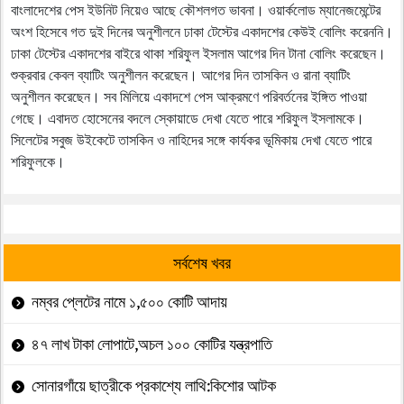
বাংলাদেশের পেস ইউনিট নিয়েও আছে কৌশলগত ভাবনা। ওয়ার্কলোড ম্যানেজমেন্টের
অংশ হিসেবে গত দুই দিনের অনুশীলনে ঢাকা টেস্টের একাদশের কেউই বোলিং করেননি।
ঢাকা টেস্টের একাদশের বাইরে থাকা শরিফুল ইসলাম আগের দিন টানা বোলিং করেছেন।
শুক্রবার কেবল ব্যাটিং অনুশীলন করেছেন। আগের দিন তাসকিন ও রানা ব্যাটিং
অনুশীলন করেছেন। সব মিলিয়ে একাদশে পেস আক্রমণে পরিবর্তনের ইঙ্গিত পাওয়া
গেছে। এবাদত হোসেনের বদলে স্কোয়াডে দেখা যেতে পারে শরিফুল ইসলামকে।
সিলেটের সবুজ উইকেটে তাসকিন ও নাহিদের সঙ্গে কার্যকর ভূমিকায় দেখা যেতে পারে
শরিফুলকে।
সর্বশেষ খবর
নম্বর প্লেটের নামে ১,৫০০ কোটি আদায়
৪৭ লাখ টাকা লোপাটে,অচল ১০০ কোটির যন্ত্রপাতি
সোনারগাঁয়ে ছাত্রীকে প্রকাশ্যে লাথি:কিশোর আটক