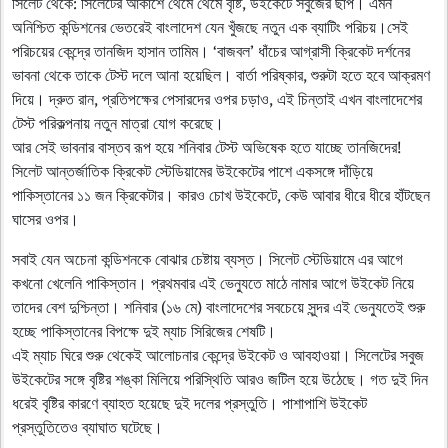
সিলেট থেকে: সিলেটের আকাশে থেমে থেমে বৃষ্টি, উইকেটে সবুজের ছাপ। এমন
অনিশ্চিত কন্ডিশনের ভেতরেই বাংলাদেশ যেন খুঁজছে নতুন এক ব্যাটিং পরিচয়।সেই
পরিচয়ের কেন্দ্রে তানজিদ হাসান তামিম। ‘বাজবল’ ধাঁচের আগ্রাসী ক্রিকেট দর্শনের
ভাবনা থেকে তাকে টেস্ট দলে আনা হয়েছিল। বার্তা পরিষ্কার, শুরুটা হতে হবে আক্রমণ
দিয়ে। দ্রুত রান, প্রতিপক্ষের পেসারদের ওপর চড়াও, এই চিন্তাই এখন বাংলাদেশের
টেস্ট পরিকল্পনায় নতুন মাত্রা যোগ করেছে।
আর সেই ভাবনার বাস্তব রূপ হয়ে শনিবার টেস্ট অভিষেক হতে যাচ্ছে তানজিদের!
সিলেট আন্তর্জাতিক ক্রিকেট স্টেডিয়ামের উইকেটের পাশে একসঙ্গে দাঁড়িয়ে
পাকিস্তানের ১১ জন ক্রিকেটার। কারও চোখ উইকেটে, কেউ আবার ধীরে ধীরে হাঁটছেন
ঘাসের ওপর।
সবাই যেন অচেনা কন্ডিশনকে বোঝার চেষ্টায় ব্যস্ত। সিলেট স্টেডিয়ামে এর আগে
কখনো খেলেনি পাকিস্তান। প্রথমবার এই ভেন্যুতে মাঠে নামার আগে উইকেট নিয়ে
তাদের বেশ দুশ্চিন্তা। শনিবার (১৬ মে) বাংলাদেশের সবচেয়ে সুন্দর এই ভেন্যুতেই শুরু
হচ্ছে পাকিস্তানের বিপক্ষে দুই ম্যাচ সিরিজের শেষটি।
এই ম্যাচ ঘিরে শুরু থেকেই আলোচনার কেন্দ্রে উইকেট ও আবহাওয়া। সিলেটের সবুজ
উইকেটের সঙ্গে বৃষ্টির শঙ্কা মিলিয়ে পরিস্থিতি আরও জটিল হয়ে উঠেছে। গত দুই দিন
ধরেই বৃষ্টির কারণে ব্যাহত হয়েছে দুই দলের প্রস্তুতি। পাশাপাশি উইকেট
প্রস্তুতিতেও ব্যাঘাত ঘটেছে।