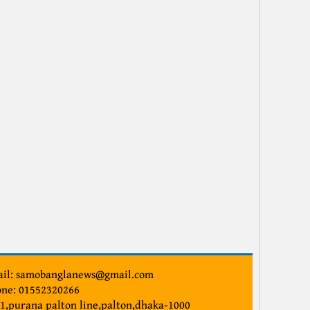
জনকল্যাণ ভাবনার এক পরিচিত মুখ জোবাইদা রহমান
ফারুকের স্মৃতিবিজড়িত আবেগের ভূমি হলো সেনবাগ
গণপূর্তে ঘুষ লেনদেনের অভিযোগ, প্রশ্নের মুখে কর্তারা
নান্দাইলের শিকড় ভুলেননি ইয়াসের খান চৌধুরী
ব্রিগেডিয়ার (মরণোত্তর পদোন্নতিপ্রাপ্ত) জাহিদ ও তাঁর পরিবার
গুলশানে যুবদলের পদবঞ্চিতদের অবস্থান কর্মসুচী
বন্ধুত্ব দিবস:বন্ধুত্বের সর্বজনীন রূপরেখা
দেশজুড়ে সতর্কতা জারি করল পুলিশ সদর দপ্তর
ক্রীড়া পরিষদে দুর্নীতির শিকড়ে দোসর চক্র
il: samobanglanews@gmail.com
ne: 01552320266
শিক্ষাপ্রতিষ্ঠানভিত্তিক বৃক্ষরোপণের তাগিদ ফারুকের
1,purana palton line,palton,dhaka-1000