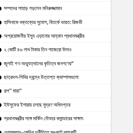
সম্পদের পাহাড় গড়লেন মনিরুজ্জামান
হাসিনাকে বক্তব্যের সুযোগ, বিতর্কে ভারত: রিজভী
অপ্রয়োজনীয় ইস্যু এড়ানোর আহ্বান প্রধানমন্ত্রীর
২ কোটি ৪৬ লাখ টাকার তিন পাজেরো উদাও
জুলাই গণ-অভ্যুত্থানের কৃতিত্ব জনগণের"
ছাত্রদল-শিবির দ্বন্দ্বে উত্তপ্ত ক্যাম্পাসগুলো
গল্প” মায়া”
ইউসুফের ইশারায় চলছে মুদ্রণ অধিদপ্তর
প্রধানমন্ত্রীর সঙ্গে মার্কিন নৌবহর কমান্ডারের সাক্ষাৎ
চেয়ারম্যান-এমডির দুর্নীতিতে সঙ্কটে ব্যাংকটি