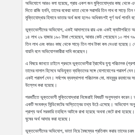
অভিযোগে আরও বলা হয়েছে, প্রায় একশ জন মুক্তিযোদ্ধার কাছ থেকে এভা
দিতে রাজি হননি, তাদের বকেয়া ভাতা থেকে সরাসরি তিন লাখ বা সাড়ে তিন
মুক্তিযোদ্ধার হিসাবে ভাতার অর্থ জমা হলেও অধিকাংশই পূর্ণ অর্থ পানন
ভুক্তভোগীদের অভিযোগ, একই আদালতের রায় এবং একই ক্যাটাগরিতে অন্তর
১৪ লাখ ২৯ হাজার ১৯০ টাকা পেয়েছেন, আবার কেউ পেয়েছেন ১০ লাখ ৭৯ হ
তিন লাখ এবং কারও কাছ থেকে সাড়ে তিন লাখ টাকা কম দেওয়া হয়েছে। কেন
যায়নি বলে অভিযোগকারীরা দাবি করেছেন।
এ বিষয়ে জানতে চাইলে প্রথমে ভুক্তভোগীরা ট্রাস্টের যুগ্ম পরিচালক (
তাদের দালাল হিসেবে অভিযুক্ত ব্যক্তিদের সঙ্গে যোগাযোগের পরামর্শ দে
একই পরামর্শ দেন। সর্বশেষ ব্যবস্থাপনা পরিচালক মো. মাহবুবুর রহমানে
উল্লেখ করা হয়েছে।
পরবর্তীতে ভুক্তভোগী মুক্তিযোদ্ধারা নিজেরাই বিষয়টি অনুসন্ধান করেন। তা
একটি সংঘবদ্ধ সিন্ডিকেটের অস্তিত্বের তথ্য উঠে এসেছে। অভিযোগ অনুযায়ী, 
প্রাপ্য অর্থ সরকারি তহবিলে আটকে রাখা হয়েছে অথবা কেটে রাখা হয়েছে। 
ঘুষের অর্থ আদায় করা হয়েছে।
ভুক্তভোগীদের অভিযোগ, ভাতা নিয়ে বৈষম্যের প্রতিবাদ করায় তাদের চরম