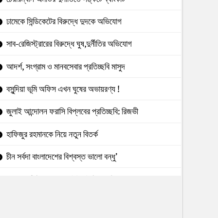
ঢামেকে সিন্ডিকেটের বিরুদ্ধে দুদকে অভিযোগ
সাব-রেজিস্ট্রারের বিরুদ্ধে ঘুষ,দুর্নীতির অভিযোগ
আদর্শ, সংগ্রাম ও মানবসেবার প্রতিচ্ছবি মাসুদ
বসুন্দিয়া ভূমি অফিস এখন ঘুষের অভায়রণ্য !
জুলাই আন্দোলন ফরাসি বিপ্লবের প্রতিচ্ছবি: রিজভী
হাফিজুর রহমানকে নিয়ে নতুন বিতর্ক
চীন সর্বদা বাংলাদেশের বিশ্বস্ত ভালো বন্ধু’
৯৮২ কোটি টাকা আত্মসাৎ:ইউনাইটেডের বিরুদ্ধে
টেন্ডারে অনিয়মে পাউবো নির্বাহী প্রকৌশলী