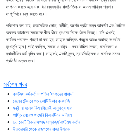
সম্পন্ন করতে হবে এবং বিচারব্যবস্থায় রাজনৈতিক ও আমলাতান্ত্রিক প্রভাব
সম্পূর্ণভাবে বন্ধ করতে হবে।
পরিশেষে বলা যায়, রাজনৈতিক লোভ, দুর্নীতি, অর্থের প্রতি অন্ধ আকর্ষণ এবং নৈতিক
অবক্ষয় আমাদের সমাজকে ধীরে ধীরে ধ্বংসের দিকে ঠেলে দিচ্ছে। যদি এখনই
কার্যকর পদক্ষেপ গ্রহণ না করা হয়, তাহলে ভবিষ্যৎ প্রজন্ম আরও ভয়াবহ সংকটের
মুখোমুখি হবে। তাই ব্যক্তি, সমাজ ও রাষ্ট্র—সবার উচিত সততা, মানবিকতা ও
ন্যায়নীতির চর্চা বৃদ্ধি করা। তাহলেই একটি সুন্দর, ন্যায়ভিত্তিক ও মানবিক সমাজ
প্রতিষ্ঠা সম্ভব হবে।
সর্বশেষ খবর
কাস্টমস কর্মকর্তা দম্পতির ‘সম্পদের পাহাড়’
রেলের টেন্ডারে শত কোটি টাকার কারসাজি
মন্ত্রী না হলেও বিএনপিতেই আনুগত্য যারা
শাস্তি পেয়েও থামেনি বিআরটিএর অনিয়ম
৫০ কোটি টাকার সম্পদ সাম্রাজ্য’কাস্টমস কর্তার
উত্তরসূরি থেকে রাজপথের রাজা ইশরাক