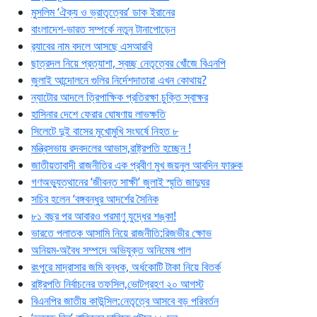
মুসলিম ‘ঐক্য ও ভ্রাতৃত্বের’ ডাক ইরানের
বাংলাদেশ-ভারত সম্পর্কে নতুন টানাপোড়েন
র‍্যাবের নাম বদলে আসছে এসআরবি
ছাত্রদল নিয়ে প্রত্যাশা, স্বচ্ছ নেতৃত্বের খোঁজে বিএনপি
জুলাই আন্দোলনে গুলির নির্দেশদাতারা এখন কোথায়?
ন্যাটোর আদলে ত্রিপাক্ষিক প্রতিরক্ষা চুক্তি স্বাক্ষর
হাসিনার দেশে ফেরার ঘোষণায় লাভক্ষতি
সিলেটে দুই বাসের মুখোমুখি সংঘর্ষে নিহত ৮
মন্ত্রিসভায় রদবদলের আভাস,রাষ্ট্রপতি হচ্ছেন !
জাতীয়তাবাদী রাজনীতির এক প্রবীণ মুখ জয়নুল আবদিন ফারুক
গণঅভ্যুত্থানের ‘জীবন্ত সাক্ষী’ জুলাই স্মৃতি জাদুঘর
সচিব হলেন ‘বঙ্গবন্ধুর আদর্শের সৈনিক
৮১ বছর পর আবারও পরমাণু যুদ্ধের শঙ্কা!
ভারতে পলাতক আসামি নিয়ে রাজনীতি:রিজভীর ক্ষোভ
অনিয়ম-অবৈধ সম্পদে অভিযুক্ত অনিমেষ পাল
রংপুরে মাদ্রাসার জমি বন্ধক, অর্ধকোটি টাকা নিয়ে বিতর্ক
রাষ্ট্রপতি নির্বাচনের তফসিল,ভোটগ্রহণ ২০ আগস্ট
বিএনপির জাতীয় কাউন্সিল:নেতৃত্বে আসবে বড় পরিবর্তন