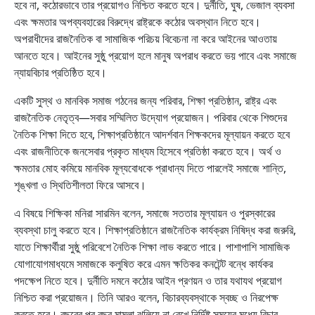
হবে না, কঠোরভাবে তার প্রয়োগও নিশ্চিত করতে হবে। দুর্নীতি, ঘুষ, ভেজাল ব্যবসা
এবং ক্ষমতার অপব্যবহারের বিরুদ্ধে রাষ্ট্রকে কঠোর অবস্থান নিতে হবে।
অপরাধীদের রাজনৈতিক বা সামাজিক পরিচয় বিবেচনা না করে আইনের আওতায়
আনতে হবে। আইনের সুষ্ঠু প্রয়োগ হলে মানুষ অপরাধ করতে ভয় পাবে এবং সমাজে
ন্যায়বিচার প্রতিষ্ঠিত হবে।
একটি সুস্থ ও মানবিক সমাজ গঠনের জন্য পরিবার, শিক্ষা প্রতিষ্ঠান, রাষ্ট্র এবং
রাজনৈতিক নেতৃত্ব—সবার সম্মিলিত উদ্যোগ প্রয়োজন। পরিবার থেকে শিশুদের
নৈতিক শিক্ষা দিতে হবে, শিক্ষাপ্রতিষ্ঠানে আদর্শবান শিক্ষকদের মূল্যায়ন করতে হবে
এবং রাজনীতিকে জনসেবার প্রকৃত মাধ্যম হিসেবে প্রতিষ্ঠা করতে হবে। অর্থ ও
ক্ষমতার মোহ কমিয়ে মানবিক মূল্যবোধকে প্রাধান্য দিতে পারলেই সমাজে শান্তি,
শৃঙ্খলা ও স্থিতিশীলতা ফিরে আসবে।
এ বিষয়ে শিক্ষিকা মনিরা সারমিন বলেন, সমাজে সততার মূল্যায়ন ও পুরস্কারের
ব্যবস্থা চালু করতে হবে। শিক্ষাপ্রতিষ্ঠানে রাজনৈতিক কার্যক্রম নিষিদ্ধ করা জরুরি,
যাতে শিক্ষার্থীরা সুষ্ঠু পরিবেশে নৈতিক শিক্ষা লাভ করতে পারে। পাশাপাশি সামাজিক
যোগাযোগমাধ্যমে সমাজকে কলুষিত করে এমন ক্ষতিকর কনটেন্ট বন্ধে কার্যকর
পদক্ষেপ নিতে হবে। দুর্নীতি দমনে কঠোর আইন প্রণয়ন ও তার যথাযথ প্রয়োগ
নিশ্চিত করা প্রয়োজন। তিনি আরও বলেন, বিচারব্যবস্থাকে স্বচ্ছ ও নিরপেক্ষ
করতে হবে। বছরের পর বছর মামলা ঝুলিয়ে না রেখে নির্দিষ্ট সময়ের মধ্যে বিচার