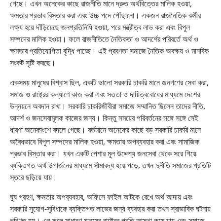
গেছে। এখন অনেকের কাছে রাজনীতি মানে দ্রুত অর্থবিত্তের মালিক হওয়া,
ক্ষমতার প্রভাব বিস্তার করা এবং উচ্চ পদে পৌঁছানো। একজন রাজনৈতিক কর্মীর
লক্ষ্য হয়ে দাঁড়িয়েছে জনপ্রতিনিধি হওয়া, পরে মন্ত্রীত্ব লাভ করা এবং বিপুল
সম্পদের মালিক হওয়া। ফলে রাজনীতিতে নৈতিকতা ও আদর্শের পরিবর্তে অর্থ ও
ক্ষমতার প্রতিযোগিতা বৃদ্ধি পাচ্ছে। এই প্রবণতা সমাজে নৈতিক অবক্ষয় ও মানবিক
সংকট সৃষ্টি করছে।
একসময় মানুষের বিশ্বাস ছিল, একটি ভালো সরকারি চাকরি মানে জনগণের সেবা করা,
সমাজ ও রাষ্ট্রের কল্যাণে কাজ করা এবং সততা ও দায়িত্ববোধের মাধ্যমে দেশের
উন্নয়নে অবদান রাখা। সরকারি চাকরিজীবীরা সমাজে সম্মানিত ছিলেন তাদের নীতি,
আদর্শ ও জনসেবামূলক কাজের জন্য। কিন্তু সময়ের পরিবর্তনের সঙ্গে সঙ্গে সেই
ধারণা অনেকাংশে বদলে গেছে। বর্তমানে অনেকের কাছে বড় সরকারি চাকরি মানে
অবৈধভাবে বিপুল সম্পদের মালিক হওয়া, ক্ষমতার অপব্যবহার করা এবং সামাজিক
প্রভাব বিস্তার করা। যখন একটি পেশার মূল উদ্দেশ্য জনসেবা থেকে সরে গিয়ে
ব্যক্তিগত অর্থ উপার্জনের মাধ্যমে সীমাবদ্ধ হয়ে পড়ে, তখন দুর্নীতি সমাজের প্রতিটি
স্তরে ছড়িয়ে যায়।
ঘুষ গ্রহণ, ক্ষমতার অপব্যবহার, অফিসে ফাইল আটকে রেখে অর্থ আদায় এবং
সরকারি সুযোগ-সুবিধাকে ব্যক্তিগত লাভের জন্য ব্যবহার করা তখন স্বাভাবিক ঘটনায়
পরিণত হয়। এর ফলে সাধারণ মানুষের রাষ্ট্রের প্রতি আস্থা কমে যায় এবং সমাজে