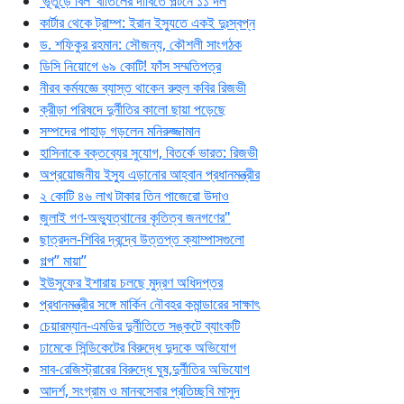
‘ভূতুড়ে বিল’ বাতিলের দাবিতে পল্টনে ১১ দল
কার্টার থেকে ট্রাম্প: ইরান ইস্যুতে একই দুঃস্বপ্ন
ড. শফিকুর রহমান: সৌজন্য, কৌশলী সাংগঠক
ডিসি নিয়োগে ৬৯ কোটি! ফাঁস সম্মতিপত্র
নীরব কর্মযজ্ঞে ব্যাস্ত থাকেন রুহুল কবির রিজভী
ক্রীড়া পরিষদে দুর্নীতির কালো ছায়া পড়েছে
সম্পদের পাহাড় গড়লেন মনিরুজ্জামান
হাসিনাকে বক্তব্যের সুযোগ, বিতর্কে ভারত: রিজভী
অপ্রয়োজনীয় ইস্যু এড়ানোর আহ্বান প্রধানমন্ত্রীর
২ কোটি ৪৬ লাখ টাকার তিন পাজেরো উদাও
জুলাই গণ-অভ্যুত্থানের কৃতিত্ব জনগণের"
ছাত্রদল-শিবির দ্বন্দ্বে উত্তপ্ত ক্যাম্পাসগুলো
গল্প” মায়া”
ইউসুফের ইশারায় চলছে মুদ্রণ অধিদপ্তর
প্রধানমন্ত্রীর সঙ্গে মার্কিন নৌবহর কমান্ডারের সাক্ষাৎ
চেয়ারম্যান-এমডির দুর্নীতিতে সঙ্কটে ব্যাংকটি
ঢামেকে সিন্ডিকেটের বিরুদ্ধে দুদকে অভিযোগ
সাব-রেজিস্ট্রারের বিরুদ্ধে ঘুষ,দুর্নীতির অভিযোগ
আদর্শ, সংগ্রাম ও মানবসেবার প্রতিচ্ছবি মাসুদ