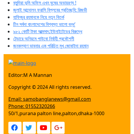
বসুন্দিয়া ভূমি অফিস এখন ঘুষের অভায়রণ্য !
জুলাই আন্দোলন ফরাসি বিপ্লবের প্রতিচ্ছবি: রিজভী
হাফিজুর রহমানকে নিয়ে নতুন বিতর্ক
চীন সর্বদা বাংলাদেশের বিশ্বস্ত ভালো বন্ধু’
৯৮২ কোটি টাকা আত্মসাৎ:ইউনাইটেডের বিরুদ্ধে
টেন্ডারে অনিয়মে পাউবো নির্বাহী প্রকৌশলী
জনকল্যাণ ভাবনার এক পরিচিত মুখ জোবাইদা রহমান
Editor:M A Mannan
Copyright © 2024 All rights reserved.
Email: samobanglanews@gmail.com
Phone: 01552320266
50/1,purana palton line,palton,dhaka-1000