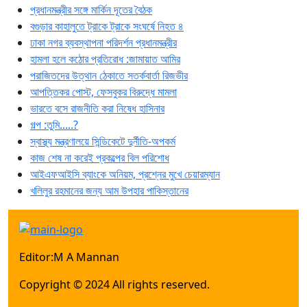
প্রধানমন্ত্রীর সঙ্গে মার্কিন দূতের বৈঠক
বগুড়ার কাহালুতে ট্রাকে ট্রাকে সংঘর্ষে নিহত ৪
ঢাকা নগর ব্যবস্থাপনা পরিদর্শন প্রধানমন্ত্রীর
হামলা হলে কঠোর প্রতিরোধ :জামায়াত আমির
পরাজিতদের উত্থান ঠেকাতে সতর্কবার্তা রিজভীর
আপত্তিকর পোস্ট, ফেসবুকর বিরুদ্ধে মামলা
ভারতে বসে রাজনীতি করা নিষেধ হাসিনার
গল্প :তুমি.....?
স্বাস্থ্য মন্ত্রণালয়ে সিন্ডিকেটে দুর্নীতি-অপকর্ম
কাজ শেষ না করেই প্রকল্পের বিল পরিশোধ
আইএফআইসি ব্যাংকে অনিয়ম, প্রশ্নের মুখে চেয়ারম্যান
খলিলুর রহমানের জন্য আম উপহার পাকিস্তানের
Editor:M A Mannan
Copyright © 2024 All rights reserved.