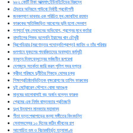
৯৮২ কোটি টাকা আত্মসাৎ:ইউনাইটেডের বিরুদ্ধে
টেন্ডারে অনিয়মে পাউবো নির্বাহী প্রকৌশলী
জনকল্যাণ ভাবনার এক পরিচিত মুখ জোবাইদা রহমান
ফারুকের স্মৃতিবিজড়িত আবেগের ভূমি হলো সেনবাগ
গণপূর্তে ঘুষ লেনদেনের অভিযোগ, প্রশ্নের মুখে কর্তারা
নান্দাইলের শিকড় ভুলেননি ইয়াসের খান চৌধুরী
ব্রিগেডিয়ার (মরণোত্তর পদোন্নতিপ্রাপ্ত) জাহিদ ও তাঁর পরিবার
গুলশানে যুবদলের পদবঞ্চিতদের অবস্থান কর্মসুচী
বন্ধুত্ব দিবস:বন্ধুত্বের সর্বজনীন রূপরেখা
দেশজুড়ে সতর্কতা জারি করল পুলিশ সদর দপ্তর
ক্রীড়া পরিষদে দুর্নীতির শিকড়ে দোসর চক্র
শিক্ষাপ্রতিষ্ঠানভিত্তিক বৃক্ষরোপণের তাগিদ ফারুকের
দুই মেট্রোরেল স্টেশনে বোমা আতঙ্ক
মানুষের ভালোবাসাই বড় অর্জন বল্লেন ফারুক
প্রেমের এক নির্মম বাস্তবতার প্রতিচ্ছবি
দুঃখ উদযাপন মানবতার মহাকাব্য
গীতা দত্ত:পদ্মাপাড়ের কন্যা সঙ্গীতের কিংবদন্তি
সেনাসদস্যের ১০ দিনের কঠিন জীবনের গল্প
আলোচিত গুম ও বিচারবহির্ভূত হত্যাকাণ্ড