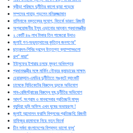
ক্রীড়া পরিষদে দুর্নীতির কালো ছায়া পড়েছে
সম্পদের পাহাড় গড়লেন মনিরুজ্জামান
হাসিনাকে বক্তব্যের সুযোগ, বিতর্কে ভারত: রিজভী
অপ্রয়োজনীয় ইস্যু এড়ানোর আহ্বান প্রধানমন্ত্রীর
২ কোটি ৪৬ লাখ টাকার তিন পাজেরো উদাও
জুলাই গণ-অভ্যুত্থানের কৃতিত্ব জনগণের"
ছাত্রদল-শিবির দ্বন্দ্বে উত্তপ্ত ক্যাম্পাসগুলো
গল্প” মায়া”
ইউসুফের ইশারায় চলছে মুদ্রণ অধিদপ্তর
প্রধানমন্ত্রীর সঙ্গে মার্কিন নৌবহর কমান্ডারের সাক্ষাৎ
চেয়ারম্যান-এমডির দুর্নীতিতে সঙ্কটে ব্যাংকটি
ঢামেকে সিন্ডিকেটের বিরুদ্ধে দুদকে অভিযোগ
সাব-রেজিস্ট্রারের বিরুদ্ধে ঘুষ,দুর্নীতির অভিযোগ
আদর্শ, সংগ্রাম ও মানবসেবার প্রতিচ্ছবি মাসুদ
বসুন্দিয়া ভূমি অফিস এখন ঘুষের অভায়রণ্য !
জুলাই আন্দোলন ফরাসি বিপ্লবের প্রতিচ্ছবি: রিজভী
হাফিজুর রহমানকে নিয়ে নতুন বিতর্ক
চীন সর্বদা বাংলাদেশের বিশ্বস্ত ভালো বন্ধু’