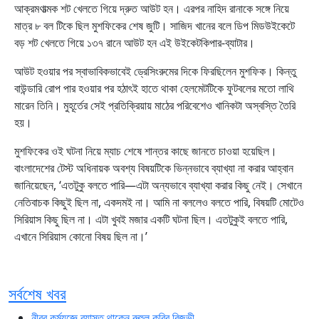
আক্রমণাত্মক শট খেলতে গিয়ে দ্রুত আউট হন। এরপর নাহিদ রানাকে সঙ্গে নিয়ে
মাত্র ৮ বল টিকে ছিল মুশফিকের শেষ জুটি। সাজিদ খানের বলে ডিপ মিডউইকেটে
বড় শট খেলতে গিয়ে ১৩৭ রানে আউট হন এই উইকেটকিপার-ব্যাটার।
আউট হওয়ার পর স্বাভাবিকভাবেই ড্রেসিংরুমের দিকে ফিরছিলেন মুশফিক। কিন্তু
বাউন্ডারি রোপ পার হওয়ার পর হঠাৎই হাতে থাকা হেলমেটটিকে ফুটবলের মতো লাথি
মারেন তিনি। মুহূর্তের সেই প্রতিক্রিয়ায় মাঠের পরিবেশেও খানিকটা অস্বস্তি তৈরি
হয়।
মুশফিকের ওই ঘটনা নিয়ে ম্যাচ শেষে শান্তর কাছে জানতে চাওয়া হয়েছিল।
বাংলাদেশের টেস্ট অধিনায়ক অবশ্য বিষয়টিকে ভিন্নভাবে ব্যাখ্যা না করার আহ্বান
জানিয়েছেন, ‘এতটুকু বলতে পারি—এটা অন্যভাবে ব্যাখ্যা করার কিছু নেই। সেখানে
নেতিবাচক কিছুই ছিল না, একদমই না। আমি না বললেও বলতে পারি, বিষয়টি মোটেও
সিরিয়াস কিছু ছিল না। এটা খুবই মজার একটি ঘটনা ছিল। এতটুকুই বলতে পারি,
এখানে সিরিয়াস কোনো বিষয় ছিল না।’
সর্বশেষ খবর
নীরব কর্মযজ্ঞে ব্যাস্ত থাকেন রুহুল কবির রিজভী