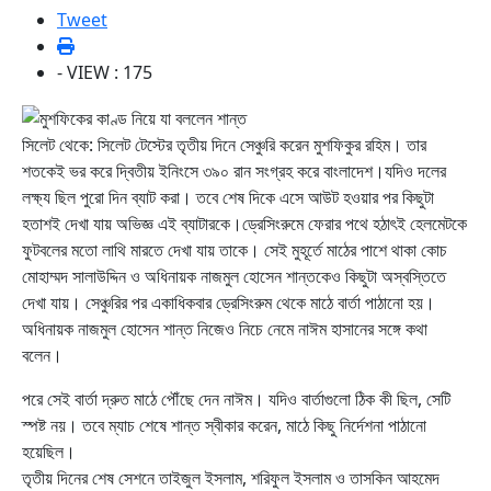
Tweet
- VIEW : 175
সিলেট থেকে: সিলেট টেস্টের তৃতীয় দিনে সেঞ্চুরি করেন মুশফিকুর রহিম। তার
শতকেই ভর করে দ্বিতীয় ইনিংসে ৩৯০ রান সংগ্রহ করে বাংলাদেশ।যদিও দলের
লক্ষ্য ছিল পুরো দিন ব্যাট করা। তবে শেষ দিকে এসে আউট হওয়ার পর কিছুটা
হতাশই দেখা যায় অভিজ্ঞ এই ব্যাটারকে।ড্রেসিংরুমে ফেরার পথে হঠাৎই হেলমেটকে
ফুটবলের মতো লাথি মারতে দেখা যায় তাকে। সেই মুহূর্তে মাঠের পাশে থাকা কোচ
মোহাম্মদ সালাউদ্দিন ও অধিনায়ক নাজমুল হোসেন শান্তকেও কিছুটা অস্বস্তিতে
দেখা যায়। সেঞ্চুরির পর একাধিকবার ড্রেসিংরুম থেকে মাঠে বার্তা পাঠানো হয়।
অধিনায়ক নাজমুল হোসেন শান্ত নিজেও নিচে নেমে নাঈম হাসানের সঙ্গে কথা
বলেন।
পরে সেই বার্তা দ্রুত মাঠে পৌঁছে দেন নাঈম। যদিও বার্তাগুলো ঠিক কী ছিল, সেটি
স্পষ্ট নয়। তবে ম্যাচ শেষে শান্ত স্বীকার করেন, মাঠে কিছু নির্দেশনা পাঠানো
হয়েছিল।
তৃতীয় দিনের শেষ সেশনে তাইজুল ইসলাম, শরিফুল ইসলাম ও তাসকিন আহমেদ