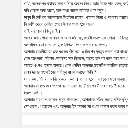
তাই, বয়স্কদের যথাযথ সম্মান দিয়ে অবসর দিন। আর নিজে হাল ধরুন, 
যদি কোনো বাধা থাকে, জনগণের সামনে লাইভে এসে বলুন।
মানুষ বিএনপিকে ভালোবাসে জিয়াউর রহমান, খালেদা জিয়া ও আপনার কারণ
বিএনপি থেকে বেরিয়ে গেলে উনারা শুন্য হয়ে যাবেন।
তাই ভয় পাবার কিছু নেই।
আমার কথা শোনা আপনার জন্য জরুরী নয়, জরুরী জনগণকে শোনা । কিন্তু
অগ্রাধিকার না দেন—তাহলে নিশ্চিত বিপদ আপনার অপেক্ষায় ।
আপনার রাজনীতিতে এক ধরনের শীতলতা ও নিরাপদ দূরত্ব লক্ষ্য করা যাচ্
কেন আপনারা সেইসব লোকদের সঙ্গ দিচ্ছেন, যাদের জনগণ পছন্দ করে না? 
আহত এখনও হাজার হাজার ! কেন সেদিন আপনার মহাসচিব বলেছিল ছাত্রদে
কোন দলের মহাসচিবের দায়িত্ব পালন করছেন উনি ?
সময় কম , সিদ্ধান্ত নিতে হবে দ্রুত । তা না হলে , বল চলে যাবে অন্যদ
আপনার ভাবতে হবে ক্ষমতা বড় না দেশ বড় ? দেশের উন্নয়ন বড় ? কাকে দি
বিকল্প নেই ।
আপনার চারপাশে অনেক মানুষ থাকলেও , আপনাকে সঠিক সময়ে সঠিক বুদ্
দেখেছেন , পড়েছেন এবং আপনার টিম আমার সাথে যোগাযোগ করার জন্য 