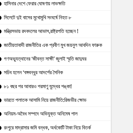
হাসিনার দেশে ফেরার ঘোষণায় লাভক্ষতি
সিলেটে দুই বাসের মুখোমুখি সংঘর্ষে নিহত ৮
মন্ত্রিসভায় রদবদলের আভাস,রাষ্ট্রপতি হচ্ছেন !
জাতীয়তাবাদী রাজনীতির এক প্রবীণ মুখ জয়নুল আবদিন ফারুক
গণঅভ্যুত্থানের ‘জীবন্ত সাক্ষী’ জুলাই স্মৃতি জাদুঘর
সচিব হলেন ‘বঙ্গবন্ধুর আদর্শের সৈনিক
৮১ বছর পর আবারও পরমাণু যুদ্ধের শঙ্কা!
ভারতে পলাতক আসামি নিয়ে রাজনীতি:রিজভীর ক্ষোভ
অনিয়ম-অবৈধ সম্পদে অভিযুক্ত অনিমেষ পাল
রংপুরে মাদ্রাসার জমি বন্ধক, অর্ধকোটি টাকা নিয়ে বিতর্ক