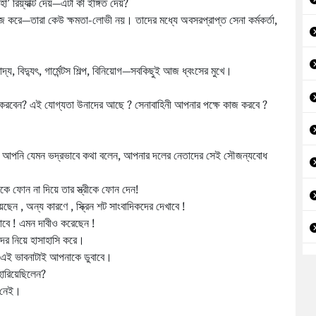
’ রিয়্যাক্ট দেয়—এটা কী ইঙ্গিত দেয়?
রে—তারা কেউ ক্ষমতা-লোভী নয়। তাদের মধ্যে অবসরপ্রাপ্ত সেনা কর্মকর্তা,
দ্য, বিদ্যুৎ, গার্মেন্টস শিল্প, বিনিয়োগ—সবকিছুই আজ ধ্বংসের মুখে।
 করবেন? এই যোগ্যতা উনাদের আছে ? সেনাবাহিনী আপনার পক্ষে কাজ করবে ?
ই , আপনি যেমন ভদ্রভাবে কথা বলেন, আপনার দলের নেতাদের সেই সৌজন্যবোধ
 ফোন না দিয়ে তার স্ত্রীকে ফোন দেন!
ন , অন্য কারণে , স্ক্রিন শট সাংবাদিকদের দেখাবে !
াবে ! এমন দাবীও করেছেন !
ের নিয়ে হাসাহাসি করে।
 এই ভাবনাটাই আপনাকে ডুবাবে।
 হারিয়েছিলেন?
প নেই।