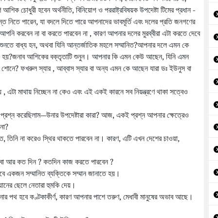
 চোধুরী হবেন অর্থনীতি, বিনিয়োগ ও পররাষ্ট্রবিষয়ক উপদেষ্টা টিমের প্রধান -
ত নিতে পারেন, যা বদলে দিতে পারে আপনাদের ভাবমূর্তি এবং দলের প্রতি জনগণের
া আপনি করবেন না বা করতে পারবেন না , কারণ আপনার দলের মুরব্বীরা এটা করতে দেবে
 শুনতে বাধ্য হন, অথবা যিনি আন্তর্জাতিক মহলে সম্মানিত?আপনার দলে এমন কে
নো হয়?জনাব আশিকের বক্তৃতাটি শুনুন। আপনার কি এমন কেউ আছেন, যিনি এমন
সে শোনে? ফখরুল স্যার , আব্বাস স্যার বা অন্য এমন কে আছেন যারা ডঃ ইউনুস বা
 এটা মাথায় নিচ্ছেন না কেও এবং এই একই কারনে সব নিয়ন্ত্রণে থাকা সত্বেও
্রশ্ন করেছিলাম—উনার উপদেষ্টারা কারা? আজ, একই প্রশ্ন আপনার ক্ষেত্রেও
 না?
িত, তিনি না করেও স্থির থাকতে পারবেন না। কারণ, এটি এখন দেশের চাওয়া,
নইবা আর কত দিন ? কতদিন কাজ করতে পারবেন ?
ে একজন সম্মানিত ব্যক্তিকে সম্মান জানাতে হয়।
োয়ানের ছেলে নেতারা হুমকি দেয়।
পথ হবে কণ্টকাকীর্ণ, কারণ আপনার পাশে তরুণ, মেধাবী মানুষের অভাব আছে।