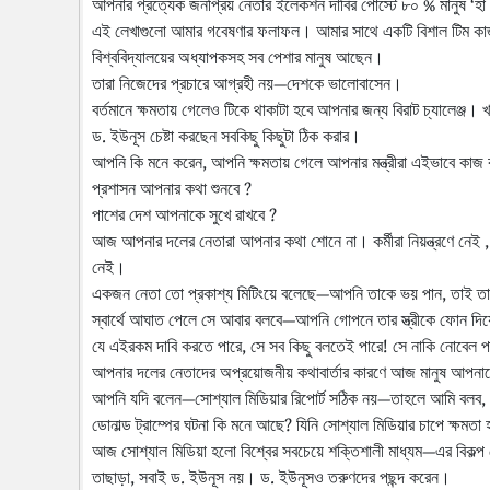
আপনার প্রত্যেক জনপ্রিয় নেতার ইলেকশন দাবির পোস্টে ৮০ % মানুষ ‘হা হা
এই লেখাগুলো আমার গবেষণার ফলাফল। আমার সাথে একটি বিশাল টিম কাজ ক
বিশ্ববিদ্যালয়ের অধ্যাপকসহ সব পেশার মানুষ আছেন।
তারা নিজেদের প্রচারে আগ্রহী নয়—দেশকে ভালোবাসেন।
বর্তমানে ক্ষমতায় গেলেও টিকে থাকাটা হবে আপনার জন্য বিরাট চ্যালেঞ্জ। খা
ড. ইউনূস চেষ্টা করছেন সবকিছু কিছুটা ঠিক করার।
আপনি কি মনে করেন, আপনি ক্ষমতায় গেলে আপনার মন্ত্রীরা এইভাবে কাজ
প্রশাসন আপনার কথা শুনবে ?
পাশের দেশ আপনাকে সুখে রাখবে ?
আজ আপনার দলের নেতারা আপনার কথা শোনে না। কর্মীরা নিয়ন্ত্রণে নে
নেই।
একজন নেতা তো প্রকাশ্য মিটিংয়ে বলেছে—আপনি তাকে ভয় পান, তাই তাকে
স্বার্থে আঘাত পেলে সে আবার বলবে—আপনি গোপনে তার স্ত্রীকে ফোন দিয়েছে
যে এইরকম দাবি করতে পারে, সে সব কিছু বলতেই পারে! সে নাকি নোবেল প
আপনার দলের নেতাদের অপ্রয়োজনীয় কথাবার্তার কারণে আজ মানুষ আপনাদ
আপনি যদি বলেন—সোশ্যাল মিডিয়ার রিপোর্ট সঠিক নয়—তাহলে আমি বলব,
ডোনাল্ড ট্রাম্পের ঘটনা কি মনে আছে? যিনি সোশ্যাল মিডিয়ার চাপে ক্ষমতা
আজ সোশ্যাল মিডিয়া হলো বিশ্বের সবচেয়ে শক্তিশালী মাধ্যম—এর বিকল্
তাছাড়া, সবাই ড. ইউনূস নয়। ড. ইউনূসও তরুণদের পছন্দ করেন।