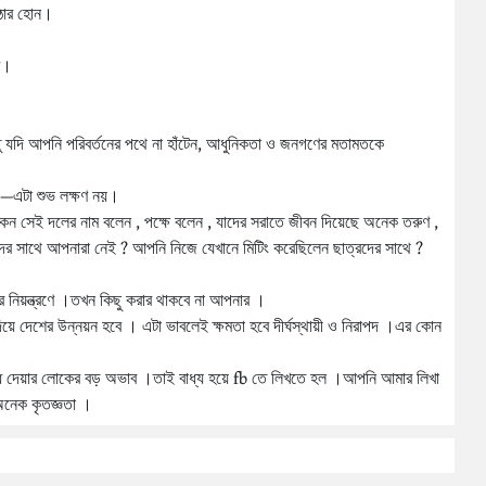
কঠোর হোন।
ে।
 যদি আপনি পরিবর্তনের পথে না হাঁটেন, আধুনিকতা ও জনগণের মতামতকে
ছে—এটা শুভ লক্ষণ নয়।
কেন সেই দলের নাম বলেন , পক্ষে বলেন , যাদের সরাতে জীবন দিয়েছে অনেক তরুণ ,
র সাথে আপনারা নেই ? আপনি নিজে যেখানে মিটিং করেছিলেন ছাত্রদের সাথে ?
ের নিয়ন্ত্রণে ।তখন কিছু করার থাকবে না আপনার ।
য়ে দেশের উন্নয়ন হবে । এটা ভাবলেই ক্ষমতা হবে দীর্ঘস্থায়ী ও নিরাপদ ।এর কোন
ধি দেয়ার লোকের বড় অভাব ।তাই বাধ্য হয়ে fb তে লিখতে হল ।আপনি আমার লিখা
অনেক কৃতজ্ঞতা ।