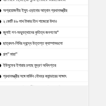
অপ্রয়োজনীয় ইস্যু এড়ানোর আহ্বান প্রধানমন্ত্রীর
২ কোটি ৪৬ লাখ টাকার তিন পাজেরো উদাও
জুলাই গণ-অভ্যুত্থানের কৃতিত্ব জনগণের"
ছাত্রদল-শিবির দ্বন্দ্বে উত্তপ্ত ক্যাম্পাসগুলো
গল্প” মায়া”
ইউসুফের ইশারায় চলছে মুদ্রণ অধিদপ্তর
প্রধানমন্ত্রীর সঙ্গে মার্কিন নৌবহর কমান্ডারের সাক্ষাৎ
চেয়ারম্যান-এমডির দুর্নীতিতে সঙ্কটে ব্যাংকটি
ঢামেকে সিন্ডিকেটের বিরুদ্ধে দুদকে অভিযোগ