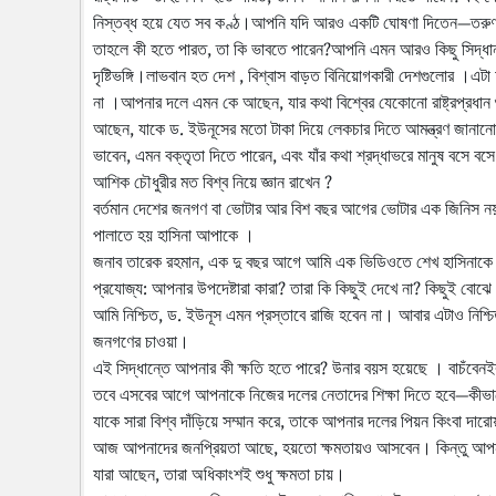
নিস্তব্ধ হয়ে যেত সব কণ্ঠ।আপনি যদি আরও একটি ঘোষণা দিতেন—তরুণ আশিক
তাহলে কী হতে পারত, তা কি ভাবতে পারেন?আপনি এমন আরও কিছু সিদ্ধান্
দৃষ্টিভঙ্গি।লাভবান হত দেশ , বিশ্বাস বাড়ত বিনিয়োগকারী দেশগুলোর ।এট
না ।আপনার দলে এমন কে আছেন, যার কথা বিশ্বের যেকোনো রাষ্ট্রপ্রধান
আছেন, যাকে ড. ইউনূসের মতো টাকা দিয়ে লেকচার দিতে আমন্ত্রণ জানা
ভাবেন, এমন বক্তৃতা দিতে পারেন, এবং যাঁর কথা শ্রদ্ধাভরে মানুষ বসে ব
আশিক চৌধুরীর মত বিশ্ব নিয়ে জ্ঞান রাখেন ?
বর্তমান দেশের জনগণ বা ভোটার আর বিশ বছর আগের ভোটার এক জিনিস নয় ,
পালাতে হয় হাসিনা আপাকে ।
জনাব তারেক রহমান, এক দু বছর আগে আমি এক ভিডিওতে শেখ হাসিনাকে প
প্রযোজ্য: আপনার উপদেষ্টারা কারা? তারা কি কিছুই দেখে না? কিছুই বোঝে
আমি নিশ্চিত, ড. ইউনূস এমন প্রস্তাবে রাজি হবেন না। আবার এটাও নিশ্চ
জনগণের চাওয়া।
এই সিদ্ধান্তে আপনার কী ক্ষতি হতে পারে? উনার বয়স হয়েছে । বাচঁবে
তবে এসবের আগে আপনাকে নিজের দলের নেতাদের শিক্ষা দিতে হবে—কীভাব
যাকে সারা বিশ্ব দাঁড়িয়ে সম্মান করে, তাকে আপনার দলের পিয়ন কিংবা দার
আজ আপনাদের জনপ্রিয়তা আছে, হয়তো ক্ষমতায়ও আসবেন। কিন্তু আপনার 
যারা আছেন, তারা অধিকাংশই শুধু ক্ষমতা চায়।