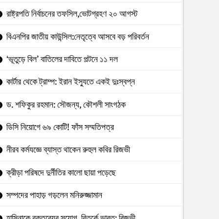
রাষ্ট্রপতি নির্বাচনের তফসিল,ভোটগ্রহণ ২০ আগস্ট
বিএনপির জাতীয় কাউন্সিল:নেতৃত্বে আসবে বড় পরিবর্তন
‘ভূতুড়ে বিল’ বাতিলের দাবিতে পল্টনে ১১ দল
কার্টার থেকে ট্রাম্প: ইরান ইস্যুতে একই দুঃস্বপ্ন
ড. শফিকুর রহমান: সৌজন্য, কৌশলী সাংগঠক
ডিসি নিয়োগে ৬৯ কোটি! ফাঁস সম্মতিপত্র
নীরব কর্মযজ্ঞে ব্যাস্ত থাকেন রুহুল কবির রিজভী
ক্রীড়া পরিষদে দুর্নীতির কালো ছায়া পড়েছে
সম্পদের পাহাড় গড়লেন মনিরুজ্জামান
হাসিনাকে বক্তব্যের সুযোগ, বিতর্কে ভারত: রিজভী