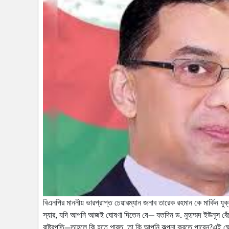
বিএনপির মাননীয় ভারপ্রাপ্ত চেয়ারম্যান জনাব তারেক রহমান কে মার্কিন যুক্
স্যার, যদি আপনি আজই ঘোষণা দিতেন যে— যতদিন ড. মুহাম্মদ ইউনূস বেঁচ
রাষ্ট্রপতি—তাহলে কি হতে পারত, তা কি আপনি কল্পনা করতে পারেন?এই 