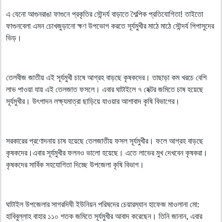
এ যেনো আগুনরাঙা ফাগুনে প্রকৃতির সৌন্দর্য বাড়াতে শৈল্পিক প্রতিযোগিতা! তাইতো
ফাগুনবেলা এমন চোখজুড়ানো ক্ষণ উপভোগ করতে সূর্যমুখীর মাঠে মাঠে সৌন্দর্য পিপাসুদের
ভিড়।
তেলবীজ জাতীয় এই সূর্যমুখী চাষে আগ্রহ বাড়ছে কৃষকদের। তাছাড়া কম খরচে বেশি
লাভ পাওয়া যায় এই তেলজাত ফসলে। এবার ঘাটাইলে ৭ হেক্টর জমিতে চাষ হয়েছে
সূর্যমুখীর। উৎপাদন লক্ষ্যমাত্রা ছাড়িয়ে যাওয়ার আশাবাদ কৃষি বিভাগের।
সরকারের প্রণোদনায় চাষ হয়েছে তেলজাতীয় ফসল সূর্যমুখীর। ফলে আগ্রহ বাড়ছে
কৃষকদের।এবার সূর্যমুখীর ফলনও ভালো হয়েছে। এতে লাভের মুখ দেখবেন কৃষকরা।
কৃষকদের সার্বিক সহযোগিতা দিচ্ছে উপজেলা কৃষি বিভাগ।
ঘাটাইল উপজেলার সাগরদিঘী ইউনিয়ন পরিষদের চেয়ারম্যান হাফেজ মাওলানা মো:
হাবিবুল্লাহ বাহার ১১০ শতক জমিতে সূর্যমুখীর আবাদ করেছেন। তিনি জানান, এবার