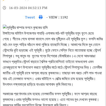
16-03-2024 04:32:13 PM
Tweet
- VIEW : 1192
টাঙ্গাইলের ঘাটাইল উপজেলার পাহাড়ি এলাকার মাঠ-ঘাট সূর্যমুখীর হলুদ ফুলে ছেয়ে
গেছে। শীতের শেষে হালকা বাতাসে দোল খায় দৃষ্টিনন্দন এই সূর্যমুখীর ফুল। ফসলি জমির
মাঠ যেন হলুদ শাড়ির আঁচলে মাথা লুকিয়ে হাতছানি দিচ্ছে। আকাশের দিকে মুখ তোলে
সৌন্দর্যের ধূতি ছড়াচ্ছে এই সূর্যমুখী। মুঠো ফোনে সেল্ফি নিতে মাতোয়ারা হচ্ছে সৌন্দর্য
পিপাসুরা। শুধু মানুষ নয় ফুলের গন্ধে দিশেহারা মৌমাছিরাও।এ যেনো আগুনরাঙা
ফাগুনে প্রকৃতির সৌন্দর্য বাড়াতে শৈল্পিক প্রতিযোগিতা! তাইতো ফাগুনবেলা এমন
চোখজুড়ানো ক্ষণ উপভোগ করতে সূর্যমুখীর মাঠে মাঠে সৌন্দর্য পিপাসুদের ভিড়। তেলবীজ
জাতীয় এই সূর্যমুখী চাষে আগ্রহ বাড়ছে কৃষকদের। তাছাড়া কম খরচে বেশি লাভ পাওয়া
যায় এই তেলজাত ফসলে। এবার ঘাটাইলে ৭ হেক্টর জমিতে চাষ হয়েছে সূর্যমুখীর।
উৎপাদন লক্ষ্যমাত্রা ছাড়িয়ে যাওয়ার আশাবাদ কৃষি বিভাগের।
সরকারের প্রণোদনায় চাষ হয়েছে তেলজাতীয় ফসল সূর্যমুখীর। ফলে আগ্রহ বাড়ছে
কৃষকদের।এবার সূর্যমুখীর ফলনও ভালো হয়েছে। এতে লাভের মুখ দেখবেন কৃষকরা।
কৃষকদের সার্বিক সহযোগিতা দিচ্ছে উপজেলা কৃষি বিভাগ।