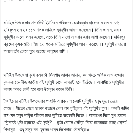
ঘাটাইল উপজেলার সাগরদিঘী ইউনিয়ন পরিষদের চেয়ারম্যান হাফেজ মাওলানা মো:
হাবিবুল্লাহ বাহার ১১০ শতক জমিতে সূর্যমুখীর আবাদ করেছেন। তিনি জানান, এবার
সূর্যমুখীর ভালো ফলন হয়েছে, এতে তিনি ভালো লাভবান হবার আশা করছেন। মমিরপুর
গ্রামের কৃষক মতিন মিয়া ৫০ শতক জতিতে সূর্যমুখীর আবাদ করেছেন। সূর্যমুখীর ভালো
ফলনে তাঁর চোখে মুখে রয়েছে আনন্দের হাসি।
ঘাটাইল উপজেলা কৃষি কর্মকর্তা দিলশাদ জাহান জানান, কম খরচে অধিক লাভ হওয়ায়
কৃষকরা তেলবীজ জাতীয় এই সূর্যমুখী চাষে আগ্রহী হয়ে উঠেছে। আগামীতে সূর্যমুখীর
আবাদ আরও বেশী হবে বলে উল্লেখ করেন তিনি।
টাঙ্গাইলের ঘাটাইল উপজেলার পাহাড়ি এলাকার মাঠ-ঘাট সূর্যমুখীর হলুদ ফুলে ছেয়ে
গেছে। শীতের শেষে হালকা বাতাসে দোল খায় দৃষ্টিনন্দন এই সূর্যমুখীর ফুল। ফসলি জমির
মাঠ যেন হলুদ শাড়ির আঁচলে মাথা লুকিয়ে হাতছানি দিচ্ছে। আকাশের দিকে মুখ তোলে
সৌন্দর্যের ধূতি ছড়াচ্ছে এই সূর্যমুখী। মুঠো ফোনে সেল্ফি নিতে মাতোয়ারা হচ্ছে সৌন্দর্য
পিপাসুরা। শুধু মানুষ নয় ফুলের গন্ধে দিশেহারা মৌমাছিরাও।