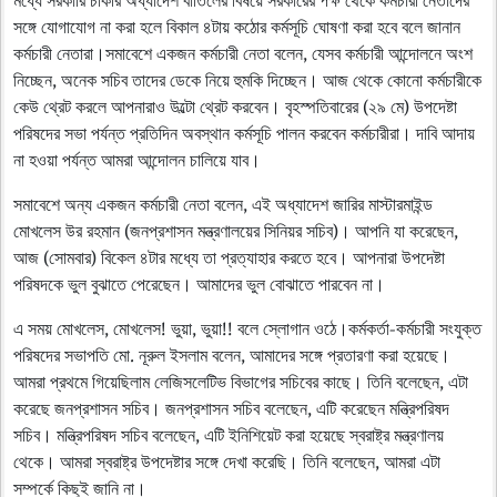
মধ্যে সরকারি চাকরি অধ্যাদেশ বাতিলের বিষয়ে সরকারের পক্ষ থেকে কর্মচারী নেতাদের
সঙ্গে যোগাযোগ না করা হলে বিকাল ৪টায় কঠোর কর্মসূচি ঘোষণা করা হবে বলে জানান
কর্মচারী নেতারা।সমাবেশে একজন কর্মচারী নেতা বলেন, যেসব কর্মচারী আন্দোলনে অংশ
নিচ্ছেন, অনেক সচিব তাদের ডেকে নিয়ে হুমকি দিচ্ছেন। আজ থেকে কোনো কর্মচারীকে
কেউ থ্রেট করলে আপনারাও উল্টো থ্রেট করবেন। বৃহস্পতিবারের (২৯ মে) উপদেষ্টা
পরিষদের সভা পর্যন্ত প্রতিদিন অবস্থান কর্মসূচি পালন করবেন কর্মচারীরা। দাবি আদায়
না হওয়া পর্যন্ত আমরা আন্দোলন চালিয়ে যাব।
সমাবেশে অন্য একজন কর্মচারী নেতা বলেন, এই অধ্যাদেশ জারির মাস্টারমাইন্ড
মোখলেস উর রহমান (জনপ্রশাসন মন্ত্রণালয়ের সিনিয়র সচিব)। আপনি যা করেছেন,
আজ (সোমবার) বিকেল ৪টার মধ্যে তা প্রত্যাহার করতে হবে। আপনারা উপদেষ্টা
পরিষদকে ভুল বুঝাতে পেরেছেন। আমাদের ভুল বোঝাতে পারবেন না।
এ সময় মোখলেস, মোখলেস! ভুয়া, ভুয়া!! বলে স্লোগান ওঠে।কর্মকর্তা-কর্মচারী সংযুক্ত
পরিষদের সভাপতি মো. নূরুল ইসলাম বলেন, আমাদের সঙ্গে প্রতারণা করা হয়েছে।
আমরা প্রথমে গিয়েছিলাম লেজিসলেটিভ বিভাগের সচিবের কাছে। তিনি বলেছেন, এটা
করেছে জনপ্রশাসন সচিব। জনপ্রশাসন সচিব বলেছেন, এটি করেছেন মন্ত্রিপরিষদ
সচিব। মন্ত্রিপরিষদ সচিব বলেছেন, এটি ইনিশিয়েট করা হয়েছে স্বরাষ্ট্র মন্ত্রণালয়
থেকে। আমরা স্বরাষ্ট্র উপদেষ্টার সঙ্গে দেখা করেছি। তিনি বলেছেন, আমরা এটা
সম্পর্কে কিছুই জানি না।