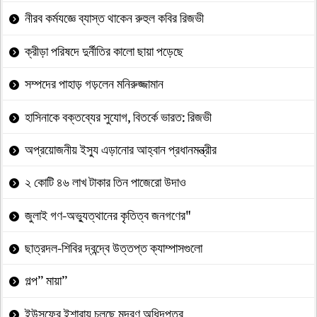
নীরব কর্মযজ্ঞে ব্যাস্ত থাকেন রুহুল কবির রিজভী
ক্রীড়া পরিষদে দুর্নীতির কালো ছায়া পড়েছে
সম্পদের পাহাড় গড়লেন মনিরুজ্জামান
হাসিনাকে বক্তব্যের সুযোগ, বিতর্কে ভারত: রিজভী
অপ্রয়োজনীয় ইস্যু এড়ানোর আহ্বান প্রধানমন্ত্রীর
২ কোটি ৪৬ লাখ টাকার তিন পাজেরো উদাও
জুলাই গণ-অভ্যুত্থানের কৃতিত্ব জনগণের"
ছাত্রদল-শিবির দ্বন্দ্বে উত্তপ্ত ক্যাম্পাসগুলো
গল্প” মায়া”
ইউসুফের ইশারায় চলছে মুদ্রণ অধিদপ্তর