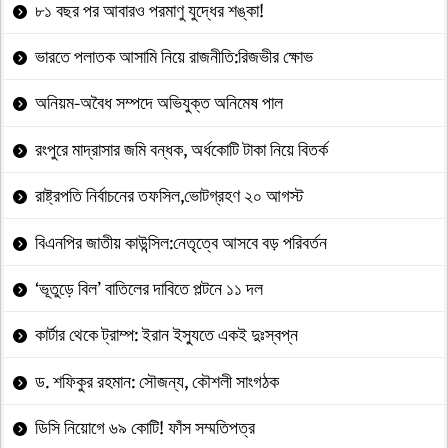
৮১ বছর পর আবারও পরমাণু যুদ্ধের শঙ্কা!
ভারতে পলাতক আসামি নিয়ে রাজনীতি:রিজভীর ক্ষোভ
অনিয়ম-অবৈধ সম্পদে অভিযুক্ত অনিমেষ পাল
রংপুরে মাদ্রাসার জমি বন্ধক, অর্ধকোটি টাকা নিয়ে বিতর্ক
রাষ্ট্রপতি নির্বাচনের তফসিল,ভোটগ্রহণ ২০ আগস্ট
বিএনপির জাতীয় কাউন্সিল:নেতৃত্বে আসবে বড় পরিবর্তন
‘ভূতুড়ে বিল’ বাতিলের দাবিতে পল্টনে ১১ দল
কার্টার থেকে ট্রাম্প: ইরান ইস্যুতে একই দুঃস্বপ্ন
ড. শফিকুর রহমান: সৌজন্য, কৌশলী সাংগঠক
ডিসি নিয়োগে ৬৯ কোটি! ফাঁস সম্মতিপত্র