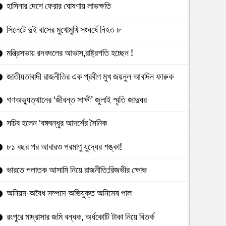
হাসিনার দেশে ফেরার ঘোষণায় লাভক্ষতি
সিলেটে দুই বাসের মুখোমুখি সংঘর্ষে নিহত ৮
মন্ত্রিসভায় রদবদলের আভাস,রাষ্ট্রপতি হচ্ছেন !
জাতীয়তাবাদী রাজনীতির এক প্রবীণ মুখ জয়নুল আবদিন ফারুক
গণঅভ্যুত্থানের ‘জীবন্ত সাক্ষী’ জুলাই স্মৃতি জাদুঘর
সচিব হলেন ‘বঙ্গবন্ধুর আদর্শের সৈনিক
৮১ বছর পর আবারও পরমাণু যুদ্ধের শঙ্কা!
ভারতে পলাতক আসামি নিয়ে রাজনীতি:রিজভীর ক্ষোভ
অনিয়ম-অবৈধ সম্পদে অভিযুক্ত অনিমেষ পাল
রংপুরে মাদ্রাসার জমি বন্ধক, অর্ধকোটি টাকা নিয়ে বিতর্ক