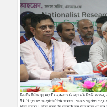
বিএনপির সিনিয়র যুগ্ম মহাসচিব অ্যাডভোকেট রুহুল কবির রিজভী বলেছেন, 
ঈর্ষা, বিদ্বেষ এবং আক্রোশের শিকার হয়েছেন। আমরাও আন্দোলন সংগ্রামে
শিকার হয়েছেন। তাদের মামলা যদি প্রত্যাহার হয়ে থাকে তাহলে এই লক্ষ লক্