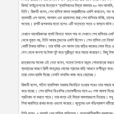
রিসার্চ ফাউন্ডেশনের উদ্যোগে ‘ফ্যাসিবাদের মিথ্যা মামলায় ৬০ লাখ আসাম
তিনি। রিজভী বলেন, শেখ হাসিনা মাদক সম্রাজ্ঞীদের এমপি বানাতেন, গড ফ
ব্যবসায়ী এস আলম, সালমান এফ রহমানসহ যারা শেখ হাসিনার ঘনিষ্ঠ, তাদের টাক
শুনেছে। গল্পটি রূপকথার মতো হলেও এটি অত্যন্ত সত্য ও বাস্তব ঘটনা
যেখানে আমেরিকানরা ফ্লাট কিনতে সাহস পায় না সেখানে শেখ হাসিনার এমপি মন
থেকে মুক্ত নয়, তিনি আবার লন্ডনের এমপি ছিলেন। শেখ হাসিনা তো নিজেই গ
কোটি টাকার মালিক। তার ঘনিষ্ঠ এস আলম তার বাড়ির কাজের লোক দিয়ে এ
দেশ থেকে জনগণের টাকা লুট করে পুঞ্জীভূত করে পাচার করেছেন। কিছু টাক
ছাত্রদলের সাবেক এই নেতা বলেন, পহেলা বৈশাখে আনন্দ শোভাযাত্রা করতে 
ব্যবহারের কারণে শিল্পী মানবেন্দ্র ঘোষের গ্রামের বাড়ি আগুনে ভস্মীভূ
তারা যেমন হুমকি দিচ্ছে তেমনি নানাবিধ কাজ করে বেড়াচ্ছে।
রিজভী বলেন, পতিত ফ্যাসিবাদ সরকার বিতাড়িত হওয়ার পরেও তার পাছার 
করে যাচ্ছে। শেখ হাসিনা বিএনপির নেতাকর্মীদের নামে ৬০ লক্ষ মামলা দি
প্রতিবাদ না করতে পারে। তার জন্য এই মিথ্যা মামলারগুলো দিয়েছে। শুধু
শিখা জ্বালিয়ে রাখার জন্য এগুলো করেছে। জুলুমের এক বহিঃপ্রকাশ ঘটিয়
তিনি বলেন, ৫ আগস্ট শেখ হাসিনা পালিয়েছে। অন্তর্র্বতীকালীন সরকারের 