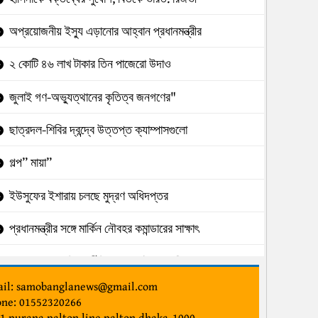
অপ্রয়োজনীয় ইস্যু এড়ানোর আহ্বান প্রধানমন্ত্রীর
২ কোটি ৪৬ লাখ টাকার তিন পাজেরো উদাও
জুলাই গণ-অভ্যুত্থানের কৃতিত্ব জনগণের"
ছাত্রদল-শিবির দ্বন্দ্বে উত্তপ্ত ক্যাম্পাসগুলো
গল্প” মায়া”
ইউসুফের ইশারায় চলছে মুদ্রণ অধিদপ্তর
প্রধানমন্ত্রীর সঙ্গে মার্কিন নৌবহর কমান্ডারের সাক্ষাৎ
চেয়ারম্যান-এমডির দুর্নীতিতে সঙ্কটে ব্যাংকটি
il: samobanglanews@gmail.com
ঢামেকে সিন্ডিকেটের বিরুদ্ধে দুদকে অভিযোগ
ne: 01552320266
1,purana palton line,palton,dhaka-1000