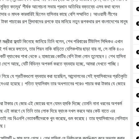
ি, মুক্তি কতদূর’ শীর্ষক আলোচনা সভায় প্রধান অতিথির বক্তব্যে এসব কথা বলেন
াদার ও মাদক কারবারিই ছিলেন হাসিনার কাছে বেশি সম্মানিত। আওয়ামী লীগের
া পাচারের গল্প সিন্দাবাদের গল্পকে হার মানিয়ে নতুন রূপকথার গল্প বাংলাদেশের মানুষ
।
্ত্রীরা ফ্ল্যাট কিনেছে জানিয়ে তিনি বলেন, শেখ পরিবারের টিউলিপ সিদ্দিকও এখান
র্ব করে বলতেন, তার পিয়ন নাকি বাড়িতে হেলিকপ্টার ছাড়া যায় না, সে নাকি ৪০০
কটি ব্যাংকের শাখা থেকে ২ হাজারের কোটির বেশি টাকা লোন তুলেছেন। শেখ হাসিনা
া দেশে আছে, যেটি বিভিন্ন অপকর্ম করতে ব্যবহার হচ্ছে, আমরা দেখতে পাচ্ছি।
গিয়ে যে প্রতীকগুলো ব্যবহার করা হয়েছিল, আন্দোলনের সেই ফ্যাসিবাদের প্রতিকৃতি
ত করে দেওয়া হয়েছে। পতিত ফ্যাসিবাদ তার অধপতনের পরেও পাচার করা টাকার যে জোরে
করা টাকার যে জোর এই জোরের বলে যেমন হুমকি দিচ্ছে তেমনি নানা ধরনের অপকর্ম
য়েছে এই কারণে যে তিনি তার লোক দিয়ে ব্যাংক দখল করবে আর কেউ যাতে এর
 তাই নয় বিএনপি নেতাকর্মীদেরকে খুন করেছে, গুম করেছে। তার ফ্যাসিবাদের লেলিহান
েছে।
মোটামুটি ৮ মাস হয়ে গেছে। শেখ হাসিনা যে নির্বাচনকে কলঙ্কিত করে অদৃশ্য করার