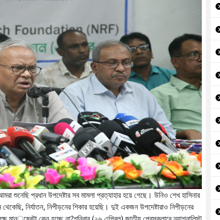
আমরা শুনেছি প্রধান উপদেষ্টার সব মামলা প্রত্যাহার হয়ে গেছে। উনিও শেখ হাসিনার
 থেকেছি, নির্যাতন, নিপীড়নের শিকার হয়েছি। দুই একজন উপদেষ্টারাও নিপীড়নের
ষ মান্‌ুষেরটা কেন হচ্ছে না?শনিবার (২৬ এপ্রিল) জাতীয় প্রেসক্লাবে ন্যাশনালিস্ট