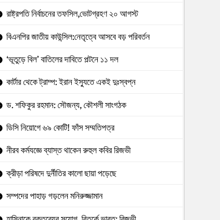
রাষ্ট্রপতি নির্বাচনের তফসিল,ভোটগ্রহণ ২০ আগস্ট
বিএনপির জাতীয় কাউন্সিল:নেতৃত্বে আসবে বড় পরিবর্তন
‘ভূতুড়ে বিল’ বাতিলের দাবিতে পল্টনে ১১ দল
কার্টার থেকে ট্রাম্প: ইরান ইস্যুতে একই দুঃস্বপ্ন
ড. শফিকুর রহমান: সৌজন্য, কৌশলী সাংগঠক
ডিসি নিয়োগে ৬৯ কোটি! ফাঁস সম্মতিপত্র
নীরব কর্মযজ্ঞে ব্যাস্ত থাকেন রুহুল কবির রিজভী
ক্রীড়া পরিষদে দুর্নীতির কালো ছায়া পড়েছে
সম্পদের পাহাড় গড়লেন মনিরুজ্জামান
হাসিনাকে বক্তব্যের সুযোগ, বিতর্কে ভারত: রিজভী